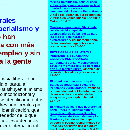
____
Médico Dominicano pone el dedo
sobre la llaga en lo que respecta al
charlatán oportunista e
irresponsable Bautista Rojas Gómez
y así pone distancia del oportunista
y tránsfuga vende-pueblo Enriquillo
rales
Matos
-
13-4-06
perialismo y
Montaje apresamiento Vla Pujols
revela pérfido papel de
acomodadores de las cosas para
 han
las clases dominantes y
explotadoras
y del mercenarismo
ia con más
de los venales cagatintas de la
prensa amarilla
-
13-4-06
empleo y sin
ENTREVISTA A LUIS MONTAS,
PRESIDENTE-SECRETARIO
a la gente
GENERAL DEL PACOREDO
La “semana santa” y como deben
asumirla y entenderla las personas
con sus mentes libres
, amantes de
la verdad, la cultura y la ciencia
-
12-4-06
uesía liberal, que
El trípode de la muerte: Ley de
la oligarquía
Salud, de Seguridad Social y de
Pensiones y Jubilaciones
traspasa
e sustituyen al mismo
responsabilidad del Estado a manos
o incondicional y
de insaciable voracidad de los
banqueros y su capital financiero
-
se identificaron entre
11-4-06
tres neoliberales por
El montaje de los 4 que hecharon al
 identificación, que
poble Pedro (el pueblo) entre el
pozo: César Mella, Luis Scheker
rededor de lo que
Ortiz, Fernando Pérez Memén y Leo
Martínez
y las alternativas que
cturales ordenadas
ofrecen al pueblo: Confórmense con
ciero internacional,
limosnas o tendrán una dictadura
tipo la satrapía de Trujillo
-
11-4-06