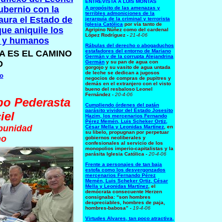
ENTREVISTA A LUIS MONTAS
ubernio con la
A propósito de las amenazas y
terribles admoniciones de la
taura el Estado de
jerarquía de la criminal y terrorista
Iglesia Católica
por vía tanto de
que aniquile los
Agripino Núñez como del cardenal
López Rodríguez -
21-4-06
s y humanos
Rábulas del derecho o abogaduchos
estafadores del entorno de Mariano
A ES EL CAMINO
Germán y de la corrupta Alejandrina
O
Germán
y su pan de agua con
gorgojo y su vasito de agua untada
de leche se dedican a jugosos
o
negocios de compras de pupitres y
demás en el extranjero con el visto
bueno del resbaloso Leonel
Fernández -
20-4-06
po Pederasta
Cumpliendo órdenes del patán
parásito vividor del Estado Josesito
iel
Hazim, los mercenarios Fernando
Pérez Memén, Luis Scheker Ortiz,
punidad
César Mella y Leonidas Martínez
, en
su libelo, propugnan por perpetuar
no
gobiernos neoliberales y
confesionales al servicio de los
monopolios imperio-capitalistas y la
parásita Iglesia Católica -
20-4-06
Frente a personajes de tan baja
estofa como los desvergonzados
mercenarios Fernando Pérez
Memén, Luis Scheker Ortiz, César
Mella y Leonidas Martínez
, el
demócrata consecuente Herzen
consignaba: “son hombres
despreciables, hombres de paja,
hombres-babosa” -
19-4-06
Virtudes Alvares, tan poco atractiva,