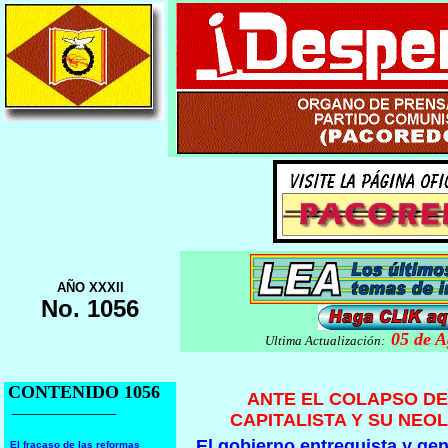
AÑO XXXII
No. 1056
05 de A
Ultima Actualización:
CONTENIDO 1056
ANTE EL COLAPSO DE
_____________
CAPITALISTA Y SU NEO
El gobierno entreguista y gen
El fracaso de las reformas