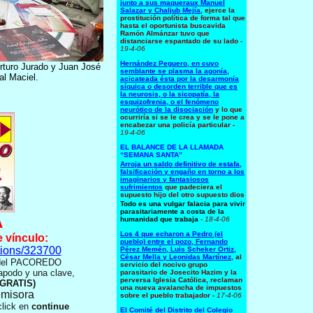
junto a sus maqueraux Manuel
Salazar y Chaljub Mejía
, ejerce la
prostitución política de forma tal que
hasta el oportunista buscavida
Ramón Almánzar tuvo que
distanciarse espantado de su lado -
19-4-06
Hernández Peguero, en cuyo
Arturo Jurado y Juan José
semblante se plasma la agonía,
l Maciel.
acicateada ésta por la desarmonía
síquica o desorden terrible que es
la neurosis, o la sicopatía, la
esquizofrenia, o el fenómeno
neurótico de la disociación
y lo que
ocurriría si se le crea y se le pone a
encabezar una policía particular
-
19-4-06
EL BALANCE DE LA LLAMADA
“SEMANA SANTA”
Arroja un saldo definitivo de estafa,
falsificación y engaño en torno a los
imaginarios y fantasiosos
sufrimientos
que padeciera el
supuesto hijo del otro supuesto dios
Todo es una vulgar falacia para vivir
parasitariamente a costa de la
A
humanidad que trabaja
-
18-4-06
Los 4 que echaron a Pedro (el
e vínculo:
pueblo) entre el pozo, Fernando
tions/323700
Pérez Memén, Luis Scheker Ortiz,
César Mella y Leonidas Martínez
, al
z del PACOREDO
servicio del nocivo grupo
 apodo y una clave,
parasitario de Josecito Hazim y la
perversa Iglesia Católica, reclaman
GRATIS)
una nueva avalancha de impuestos
emisora
sobre el pueblo trabajador
-
17-4-06
click en
continue
El Comité del Distrito del Colegio