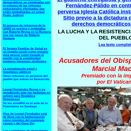
democráticas se comprueba con
Fernández-Pálido en cont
el colapso de las reformas
estructurales efectuadas que
perversa Iglesia Católica ins
están simbolizadas en actual
Poder Judicial
Sitio previo a la dictadura 
derechos democrático
El proceso de retroceso de la
UASD se acelera y profundiza
LA LUCHA Y LA RESISTENCI
con Roberto Reyna en la Rectoría
tras los pasos de Roberto
DEL PUEBL
Santana
Lea texto complet
El Seguro Familiar de Salud es
________
un engaño usado como anzuelo
para pescar como incauto al
pueblo con la complicidad
Acusadores del Obis
traidores lúmpenes sindicales
Marcial Mac
La privatización salud y
hospitales públicos
Premiado con la im
Otras reformas en perjuicio del
pueblo que entran en bancarrota
por El Vatica
Leonel Fernández Reyna y su
genuflexión ante los haitianos es
peligro para República
Dominicana
Se les arrodilló en el acto de la
Putamaima en Santiago
Vice de Leonel Fernández está
de lleno con la haitianización
como miembro del espionaje
yanqui y del Opus Dei
Los capitalistas de Asonahores