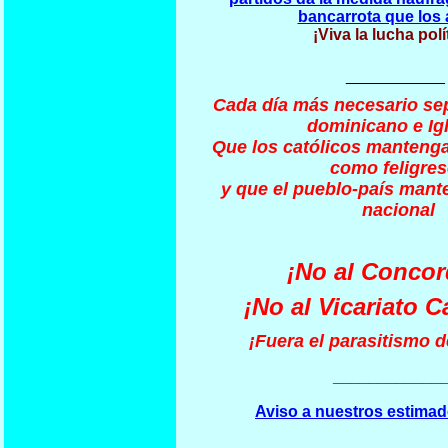
bancarrota que los 
¡Viva la lucha polí
___________
Cada día más necesario se
dominicano e Igl
Que los católicos mantenga
como feligre
y que el pueblo-país mant
nacional
¡No al Concor
¡No al Vicariato C
¡Fuera el parasitismo de
____________
Aviso a nuestros estimad
________________