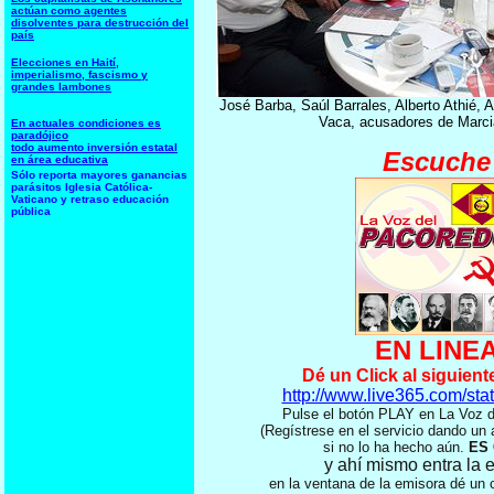
actúan como agentes
disolventes para destrucción del
país
Elecciones en Haití,
imperialismo, fascismo y
grandes lambones
José Barba, Saúl Barrales, Alberto Athié, 
Vaca, acusadores de Marcia
En actuales condiciones es
paradójico
todo aumento inversión estatal
Escuche
en área educativa
Sólo reporta mayores ganancias
parásitos Iglesia Católica-
Vaticano y retraso educación
pública
EN LINE
Dé un Click al siguient
http://www.live365.com/sta
Pulse el botón PLAY en La Vo
(Regístrese en el servicio dando un
si no lo ha hecho aún.
ES 
y ahí mismo entra la 
en la ventana de la emisora dé un 