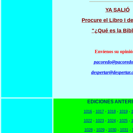
YA SALIÓ
Procure el Libro I de
"¿Qué es la Bibl
Envíenos su opinió
pacoredo@pacoredo
despertar@despertar.
EDICIONES ANTER
1016
-
1017
-
1018
-
1019
-
1022
-
1023
-
1024
-
1025
-
1028
-
1029
-
1030
-
1031
-