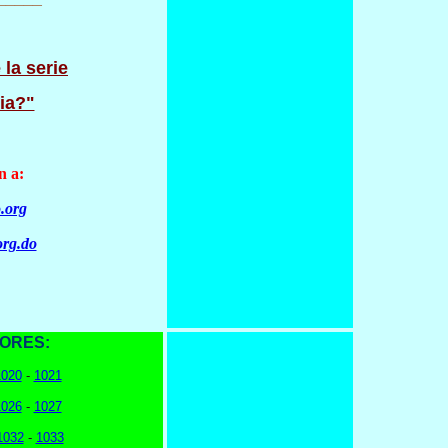
 la serie
ia?"
n a:
.org
org.do
IORES:
1020
-
1021
1026
-
1027
1032
-
1033