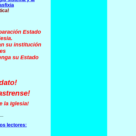
asfixia
tica!
paración Estado
esia.
n su institución
ses
enga su Estado
dato!
astrense!
 la Iglesia!
__
os lectores:
_____