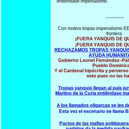
entiéndase imperialismo.
_______
Con motivo tropas imperialismo E
frontera
¡FUERA YANQUIS DE Q
¡FUERA YANQUIS DE Q
RECHAZAMOS TROPAS YANQUIS
AYUDA HUMANIT
Gobierno Leonel Fernández–Pálid
Pueblo Dominic
Y el Cardenal hipócrita y pervers
esto pues no las ha
Tropas yanquis llegan al país ju
Martino de la Curia entiéndase ma
A los llamados oligarcas se les 
Esta vez el escenario se llama 
Pactos de las mafias politiquer
partidos da la medida naufra