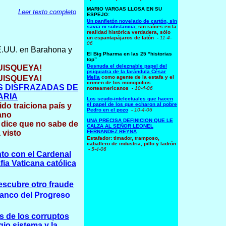
MARIO VARGAS LLOSA EN SU
Leer texto completo
ESPEJO:
Un panfletón novelado de cartón, sin
savia ni substancia
, sin raíces en la
realidad histórica verdadera, sólo
un espantapájaros de latón
-
11-4-
06
E.UU. en Barahona y
El Big Pharma en las 25 “historias
top”
Desnuda el deleznable papel del
UISQUEYA!
psiquiatra de la farándula César
UISQUEYA!
Mella
como agente de la estafa y el
crimen de los monopolios
 DISFRAZADAS DE
norteamericanos
-
10-4-06
ARIA
Los seudo-intelectuales que hacen
o traiciona país y
el papel de los que echaron al pobre
Pedro en el pozo
-
10-4-06
ano
UNA PRECISA DEFINICION QUE LE
o dice que no sabe de
CALZA AL SEÑOR LEONEL
 visto
FERNANDEZ REYNA
Estafador: timador, tramposo,
caballero de industria, pillo y ladrón
-
5
-4-06
nto con el Cardenal
fia Vaticana católica
descubre otro fraude
Banco del Progreso
as de los corruptos
gio sistema y la