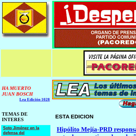
HA MUERTO
JUAN BOSCH
Lea Edición 1028
TEMAS DE
ESTA EDICION
INTERES
Soto Jiménez en la
Hipólito Mejía-PRD respons
defensa del