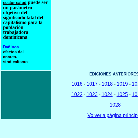
puede ser
sector salud
un parámetro
objetivo del
significado fatal del
capitalismo para la
población
trabajadora
dominicana
Dañinos
efectos del
anarco-
sindicalismo
EDICIONES ANTERIORES
1016
-
1017
-
1018
-
1019
-
10
1022
-
1023
-
1024
-
1025
-
10
1028
Volver a página princip