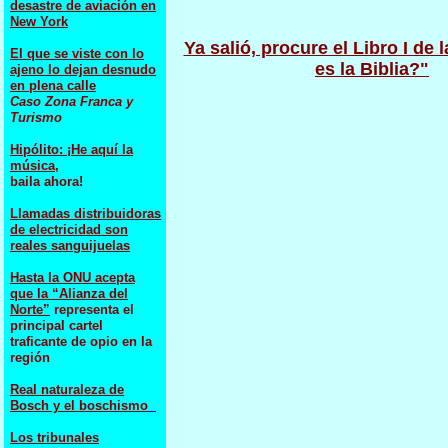
desastre de aviación en
New York
Ya salió, procure el Libro I de 
El que se viste con lo
es la Biblia?"
ajeno lo dejan desnudo
en plena calle
Caso Zona Franca y
Turismo
Hipólito: ¡He aquí la
música,
baila ahora!
Llamadas distribuidoras
de electricidad son
reales sanguijuelas
Hasta la ONU acepta
que la “Alianza del
Norte”
representa el
principal cartel
traficante de opio en la
región
Real naturaleza de
Bosch y el boschismo
Los tribunales