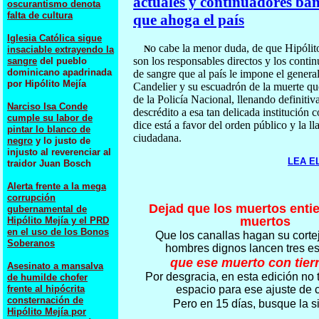
actuales y continuadores ba
oscurantismo denota
falta de cultura
que ahoga el país
Iglesia Católica sigue
o cabe la menor duda, de que Hipólit
N
insaciable extrayendo la
son los responsables directos y los conti
sangre
del pueblo
dominicano apadrinada
de sangre que al país le impone el genera
por Hipólito Mejía
Candelier y su escuadrón de la muerte q
de la Policía Nacional, llenando definiti
Narciso Isa Conde
descrédito a esa tan delicada institución c
cumple su labor de
dice está a favor del orden público y la l
pintar lo blanco de
ciudadana.
negro
y lo justo de
injusto al reverenciar al
LEA E
traidor Juan Bosch
Alerta frente a la mega
corrupción
Dejad que los muertos entie
gubernamental de
muertos
Hipólito Mejía y el PRD
en el uso de los Bonos
Que los canallas hagan su cortej
Soberanos
hombres dignos lancen tres es
que ese muerto con tierr
Asesinato a mansalva
Por desgracia, en esta edición n
de humilde chofer
frente al hipócrita
espacio para ese ajuste de 
consternación de
Pero en 15 días, busque la s
Hipólito Mejía por