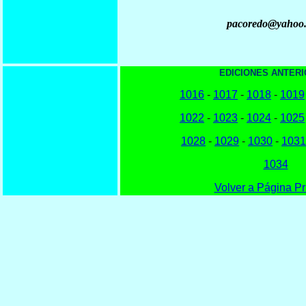
pacoredo@yahoo
EDICIONES ANTERI
1016
-
1017
-
1018
-
1019
1022
-
1023
-
1024
-
1025
1028
-
1029
-
1030
-
1031
1034
Volver a Página Pr