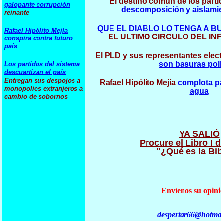
El destino común de los parti
galopante corrupción
descomposición y aislamie
reinante
QUE EL DIABLO LO TENGA A 
Rafael Hipólito Mejía
EL ULTIMO CIRCULO DEL IN
conspira contra futuro
país
El PLD y sus representantes ele
son basuras polí
Los partidos del sistema
descuartizan el país
Entregan sus despojos a
Rafael Hipólito Mejía
complota pa
monopolios extranjeros a
agua
cambio de sobornos
_______________
YA SALIÓ
Procure el Libro I d
"¿Qué es la Bib
Envíenos su opini
despertar66@hotma