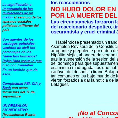
los reaccionarios
La significación e
NO HUBO DOLOR EN
importancia de las
revelaciones de un
POR LA MUERTE DEL
matón
al servicio de los
Las circunstancias forzaron 
aparatos estatales
policíaco-militares del
del reaccionario despótico,
ti
país
oscurantista y cruel criminal
Son agentes de los
Habiéndose presentado un tranq
verdugos policiales
Asamblea Revisora de la Constituc
vestidos de civil los
arrogante y prepotente por orden del
personajes de los
Hipólito Mejía, abanderado vergonz
"derechos humanos"
tras la suspensión de la sesión del 
Rojas Nina repite lo que
del domingo para que supuestamente
hizo con Candelier
esa misma madrugada, los que habí
Es un lambón que da
cadáver del despótico tirano Balague
asco
tan comunes en su bajo mundo de la 
vieron forzados a dar la noticia de l
Complicidad FBI, CIA y
Balaguer.
Bush
con actos
terroristas del 11 de
septiembre
___________
UN RESBALON
SIGNIFICATIVO
¡No al Conco
Revelaciones Everts