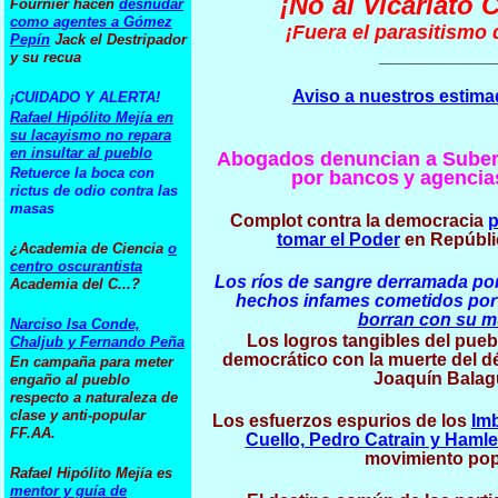
¡No al Vicariato 
Fournier hacen
desnudar
como agentes a Gómez
¡Fuera el parasitismo d
Pepín
Jack el Destripador
___________
y su recua
Aviso a nuestros estima
¡CUIDADO Y ALERTA!
Rafael Hipólito Mejía en
su lacayismo no repara
en insultar al pueblo
Abogados denuncian a Suber
Retuerce la boca con
por bancos
y agencia
rictus de odio contra las
masas
Complot contra la democracia
p
tomar el Poder
en Repúbli
¿Academia de Ciencia
o
centro oscurantista
Los ríos de sangre derramada por
Academia del C...?
hechos infames cometidos por
borran con su m
Narciso Isa Conde,
Los logros tangibles del pueb
Chaljub y Fernando Peña
democrático con la muerte del d
En campaña para meter
Joaquín Balag
engaño al pueblo
respecto a naturaleza de
clase y anti-popular
Los esfuerzos espurios de los
Imb
FF.AA.
Cuello, Pedro Catrain y Haml
movimiento pop
Rafael Hipólito Mejía es
mentor y guía de