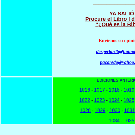
_______________
YA SALIÓ
Procure el Libro I d
"¿Qué es la Bib
Envíenos su opini
despertar66@hotma
pacoredo@yahoo
EDICIONES ANTERI
1016
-
1017
-
1018
-
1019
1022
-
1023
-
1024
-
1025
1028
-
1029
-
1030
-
1031
1034
-
1035