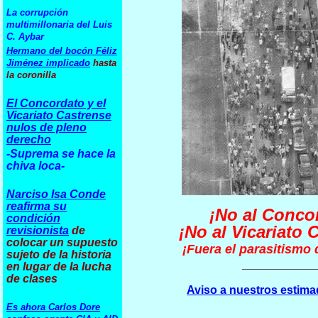
La corrupción
multimillonaria del Luis
C. Aybar
Hermano del bocón Féliz
Jiménez implicado
hasta
la coronilla
El Concordato y el
Vicariato Castrense
nulos de pleno
derecho
-Suprema se hace la
chiva loca-
Narciso Isa Conde
reafirma su
¡No al Conco
condición
¡No al Vicariato 
revisionista
de
colocar un supuesto
¡Fuera el parasitismo d
sujeto de la historia
___________
en lugar de la lucha
de clases
Aviso a nuestros estima
Es ahora Carlos Dore