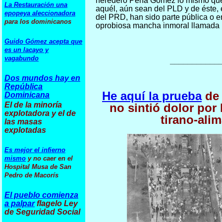
heredero Peña Gómez lo mismo que
La Restauración una
aquél, aún sean del PLD y de éste, 
epopeya aleccionadora
del PRD, han sido parte pública o e
para los dominicanos
oprobiosa mancha inmoral llamada 
Guido Gómez acepta que
es un lacayo y
vagabundo
___________
Dos mundos hay en
República
He aquí la prueba
de 
Dominicana
El de la minoría
no sintió dolor por 
explotadora y el de
tirano-ali
las masas
explotadas
Es mejor el infierno
mismo
y no caer en el
Hospital Musa de San
Pedro de Macorís
El pueblo comienza
a palpar
flagelo Ley
de Seguridad Social