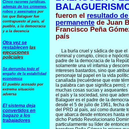
Cinco razones jurídicas,
BALAGUERISM
además de los crímenes,
robos y asesinatos
por
fueron el
resultado de 
las que Balaguer fue
permanente
de Juan B
contrapuesto al país, al
pueblo, a la democracia
Francisco Peña Gómez 
y a la decencia
país
Otra vez se
restablecen
las
La burla cruel y sádica de que el 
ejecuciones
criminal y corrupto, cínico e hipócri
policiales
padre de la democracia de la Repúb
solamente una vil infamia y descomu
Se derrumba todo el
intereses bastardos, sino que atribu
engaño de la estabilidad
personaje tal papel en la vida polít
económica
canallada (recuérdese que este tér
El pueblo acosado por
la palabra can que significa perro); 
extrema situación
muchas cosas sucias y asqueantes 
adversa
el país y la sociedad, sino que ade
Balaguer es el padre de la democra
desde el 5 de julio de 1961, fecha d
El sistema deja
del PRD al país, así como durante t
convertidos en
que abarca desde entonces hasta el
bagazo a los
dicho Partido Revolucionario Domi
trabajadores
particularmente su líder de entonc