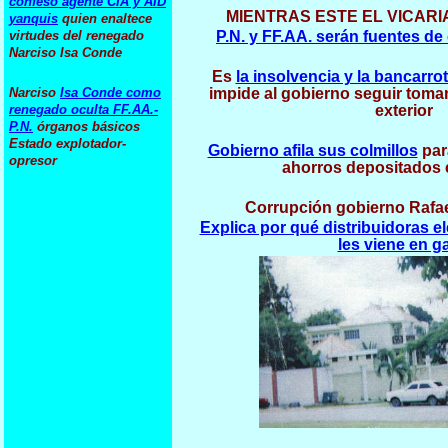
confeso agente CIA y AID
MIENTRAS ESTE EL VICAR
yanquis
quien enaltece
virtudes del renegado
P.N. y FF.AA. serán fuentes d
Narciso Isa Conde
Es
la insolvencia y la bancarr
Narciso
Isa Conde como
impide al gobierno seguir toma
renegado oculta FF.AA.-
exterior
P.N.
órganos básicos
Estado explotador-
Gobierno afila sus colmillos
par
opresor
ahorros depositados
Corrupción gobierno Rafael
Explica por qué distribuidoras e
les viene en g