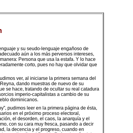
n
lenguaje y su seudo-lenguaje engañoso de
ás adecuado aún a los más perversos intereses,
e manera: Persona que usa la estafa. Y lo hace
iberadamente corto, pues no hay que olvidar que
dimos ver, al iniciarse la primera semana del
z Reyna, dando muestras de nuevo de su
e se hace, tratando de ocultar su real catadura
sorcios imperio-capitalistas a cambio de su
ueblo dominicanos.
y”, pudimos leer en la primera página de ésta,
arios en el próximo proceso electoral,
ción, el desorden, el caos, la anarquía y el
anismo, con su cara muy fresca, pasando a decir
ad, la decencia y el progreso, cuando en