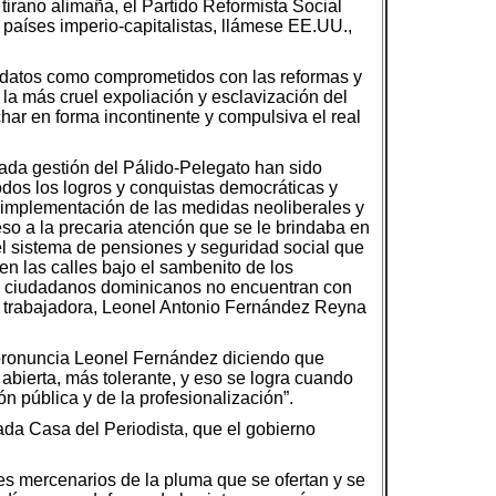
 tirano alimaña, el Partido Reformista Social
s países imperio-capitalistas, llámese EE.UU.,
idatos como comprometidos con las reformas y
 la más cruel expoliación y esclavización del
ar en forma incontinente y compulsiva el real
ada gestión del Pálido-Pelegato han sido
dos los logros y conquistas democráticas y
a implementación de las medidas neoliberales y
so a la precaria atención que se le brindaba en
 el sistema de pensiones y seguridad social que
n las calles bajo el sambenito de los
 los ciudadanos dominicanos no encuentran con
a trabajadora, Leonel Antonio Fernández Reyna
e pronuncia Leonel Fernández diciendo que
ierta, más tolerante, y eso se logra cuando
n pública y de la profesionalización”.
da Casa del Periodista, que el gobierno
s mercenarios de la pluma que se ofertan y se