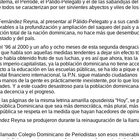
sistema, el Perrodé, el Pálido-Pelegato y el de las sabandijas del
 todos se caracterizan por ser sirvientes abyectos y viles de lo
Fernández Reyna, al presentar al Pálido-Pelegato y a sus cand
orables a la profundización y ampliación del saqueo del país y a
ción total de la nación dominicana, no hace más que desembuch
stado y del país.
l ‘96 al 2000 y un año y ocho meses de esta segunda desgraci
que habla son aquellas medidas tendentes a dejar sin efecto to
había obtenido fruto de sus luchas, y es así que ahora, tras l
 imperio-capitalistas, ya la población dominicana no tiene acce
cto a la educación en las escuelas públicas, se ha ido a pique
al financiero internacional, la P.N. sigue matando ciudadanos e
 en manos de la gente es prácticamente inexistente, por lo que
dades. Y a este cuadro desastroso para la población dominican
la decencia y el progreso.
n las páginas de la misma letrina amarilla opusdeista “Hoy”, s
blica Dominicana que sea más democrática, más plural, más ab
 pública se respeta en la medida que hayan hacedores de opinió
dez Reyna se produjeron durante la reinauguración de la llama
llamado Colegio Dominicano de Periodistas son esos miserable