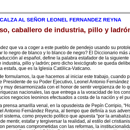
E CALZA AL SEÑOR LEONEL FERNANDEZ REYNA
o, caballero de industria, pillo y ladró
dez que va a coger a este pueblo de pendejo usando su proto
intar lo negro de blanco y lo blanco de negro? El Diccionario m
aducción al español, define la palabra estafador de la siguient
 industria, pillo y ladrón; pero dicho lexicógrafo se queda del
a estafa, que es la Iglesia Católica-Vaticano.
formularnos, la que hacemos al iniciar este trabajo, cuando pu
nte Presidente de su Poder Ejecutivo, Leonel Antonio Fernánde
 y muy desarmonizada con el honor de sentir vergüenza de lo qu
riquezas nacionales, las que entrega a la voracidad de los con
sucios negocios leoninos efectuados a costa de la nación y el p
 prensa amarilla venal, en la opusdeista de Pepín Corripio, “Ho
el Antonio Fernández Reyna, al tiempo que definía a sus advers
el sistema, como proyecto político que apuesta “por la arrabaliza
e mentir, estafar y tergiversar la realidad, al estilo del cristi
on personas comprometidas con las reformas, la institucionalid