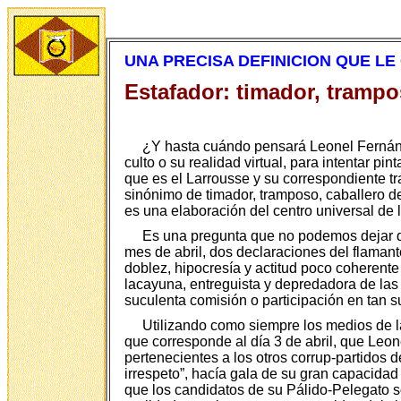
UNA PRECISA DEFINICION QUE L
Estafador: timador, trampos
¿Y hasta cuándo pensará Leonel Fernán
culto o su realidad virtual, para intentar p
que es el Larrousse y su correspondiente tr
sinónimo de timador, tramposo, caballero de
es una elaboración del centro universal de l
Es una pregunta que no podemos dejar de 
mes de abril, dos declaraciones del flama
doblez, hipocresía y actitud poco coherente
lacayuna, entreguista y depredadora de las 
suculenta comisión o participación en tan 
Utilizando como siempre los medios de la
que corresponde al día 3 de abril, que Leon
pertenecientes a los otros corrup-partidos d
irrespeto”, hacía gala de su gran capacidad d
que los candidatos de su Pálido-Pelegato s