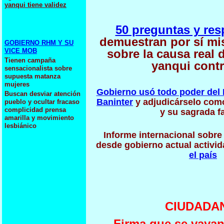
yanqui tiene validez
50 preguntas y res
demuestran por sí mi
GOBIERNO RHM Y SU
VICE MOB
sobre la causa real 
Tienen campaña
yanqui contr
sensacionalista sobre
supuesta matanza
mujeres
Gobierno usó todo poder del 
Buscan desviar atención
Baninter
y adjudicárselo com
pueblo y ocultar fracaso
complicidad prensa
y su sagrada f
amarilla y movimiento
lesbiánico
Informe internacional sobre
desde gobierno actual activi
el país
CIUDADA
Firma que se vayan 