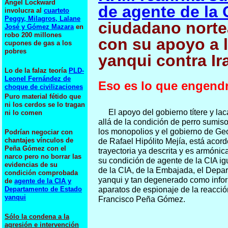
Angel Lockward
de agente de la 
involucra al
cuarteto
Peggy, Milagros, Lalane
ciudadano nort
José y Gómez Mazara
en
robo 200 millones
con su apoyo a 
cupones de gas a los
pobres
yanqui contra Ir
Lo de la falaz teoría
PLD-
Leonel Fernández de
Eso es lo que engend
choque de civilizaciones
Puro material fétido que
ni los cerdos se lo tragan
El apoyo del gobierno títere y l
ni lo comen
allá de la condición de perro sumiso
los monopolios y el gobierno de Ge
Podrían negociar con
chantajes vínculos de
de Rafael Hipólito Mejía, está acord
Peña Gómez con el
trayectoria ya descrita y es armón
narco pero no borrar las
su condición de agente de la CIA igu
evidencias de su
de la CIA, de la Embajada, el Depa
condición comprobada
yanqui y tan degenerado como infor
de
agente de la CIA y
Departamento de Estado
aparatos de espionaje de la reacci
yanqui
Francisco Peña Gómez.
Sólo la condena a la
agresión e intervención