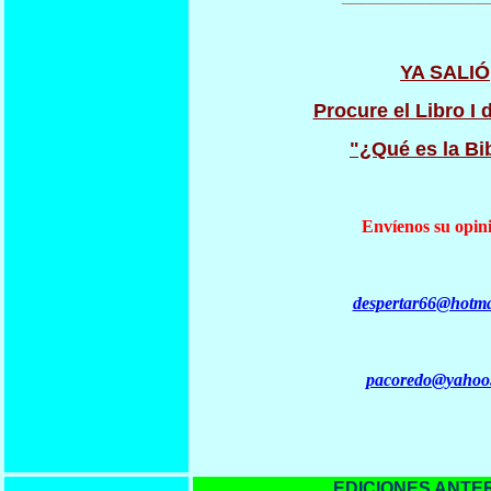
YA SALIÓ
Procure el Libro I d
"¿Qué es la Bi
Envíenos su opini
despertar66@hotma
pacoredo@yahoo
EDICIONES ANTE