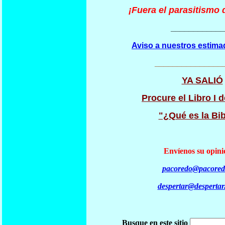
¡Fuera el parasitismo d
____________
Aviso a nuestros estima
_______________
YA SALIÓ
Procure el Libro I d
"¿Qué es la Bib
Envíenos su opini
pacoredo@pacored
despertar@despertar
Busque en este sitio