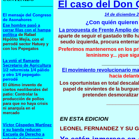
El caso del Don 
_____________
14 de diciembre 
El mensaje del Congreso
de Asonahores
¿Con quién quieren 
Ese hombre pasó a
La propuesta de Frente Amplio de 
cerrar filas con el hampa
política
de Rafael
aparte de seguir el gastado trillo h
Hipólito Mejía, con el
seudo izquierda, procura enterra
perrodé sector Hatuey y
con los Pepegatos
Preferimos mantenernos en los pr
leninismo y... ¡que sig
La votó el flamante
____________
Secretario de Agricultura
El movimiento revolucionario ma
1/2 reformista 1/4 pálido
y otro 1/4 pepegato-
hacia delant
perrodé
Los oportunistas en total descala
El último invento de
papel de sirvientes de la burgues
ciertos neoliberales del
patio: Controlar la
pretenden desmoralizar
producción de pollos
__________
para que no haya crisis
ni anarquía en el
mercado
EN ESTA EDICION
Víctor Céspedes Martínez
LEONEL FERNANDEZ Y SU 
y su banda reducen
Escuela de Derecho a
reducto delincuentes