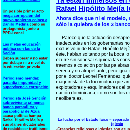
Ya están inmersos en 
Rafael Hipólito Mejía 
Un posible primer acto
mega corrupción del
Ahora dice que ni el modelo, n
nuevo gobierno coloca a
sólo la quiebra de los 3 banco
Danilo Medina
como su
protagonista junto a
PPD-Leonel
Parece que la actuación desapre
inadecuadas en los gobernantes no
Las metas educación
exclusivo ni de Rafael Hipólito Mejí
pública son las de la
Nación
éste, hablan soltando por la boca lo
Deben superar y no estar
ocurre sin sopesar siquiera las con
por debajo ni a nivel de
traemos a colación por las palabra
la educación privada
serena y no atropellante, pero igua
por el doctor Leonel Fernández, quie
Periodismo mendaz
maquinista de la locomotora que arra
garantía impunidad y
supervivencia corrupción
explotadores y esquilmadores del pu
nación dominicana, como son los e
neoliberales.
Periodista José Sención
sobreviviente crímenes
banda paramilitar y
parapolicial de Azua
acusa política hampa
La lucha por el Estado laico – separado 
Rafael Hipólito Mejía y
iglesia
sus afanes dictatoriales
de restablecer trujillismo
-Creencias religiosas e iglesias son asu