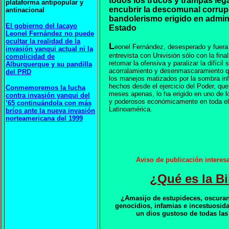
todos los trucos y trampas leg
plataforma antipopular y
encubrir la descomunal corrup
antinacional
bandolerismo erigido en admini
El gobierno del lacayo
Estado
Leonel Fernández no puede
ocultar la realidad de la
L
eonel Fernández, desesperado y fuera
invasión yanqui actual ni la
entrevista con Univisión sólo con la final
complicidad de
retomar la ofensiva y paralizar la difícil 
Alburquerque y su pandilla
acorralamiento y desenmascaramiento q
del PRD
los manejos matizados por la sombra in
hechos desde el ejercicio del Poder, que
Conmemoremos la lucha
meses apenas, lo ha erigido en uno de 
contra invasión yanqui del
y poderosos económicamente en toda el 
’65 continuándola con más
Latinoamérica.
bríos ante la nueva invasión
norteamericana del 1999
Aviso de publicación interes
¿Qué es la Bi
¿Amasijo de estupideces, oscuran
genocidios, infamias e incestuosida
un dios gustoso de todas las