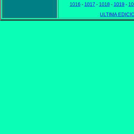
1016
-
1017
-
1018
-
1019
-
10
ULTIMA EDICI