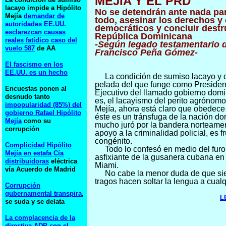
MEJIA Y EL PRD
lacayo impide a Hipólito
No se detendrán ante nada pa
Mejía
demandar de
todo, asesinar los derechos y
autoridades EE.UU.
democráticos y concluir destr
esclarezcan causas
República Dominicana
reales fatídico caso del
-Según legado testamentario 
vuelo 587
de AA
Francisco Peña Gómez-
El fascismo en los
EE.UU. es un hecho
La condición de sumiso lacayo y 
pelada del que funge como Presiden
Encuestas ponen al
Ejecutivo del llamado gobierno domin
desnudo tanto
es, el lacayismo del perito agrónomo
impopularidad (85%) del
Mejía, ahora está claro que obedece
gobierno Rafael Hipólito
éste es un tránsfuga de la nación d
Mejía
como su
mucho juró por la bandera norteame
corrupción
apoyo a la criminalidad policial, es fr
congénito.
Complicidad Hipólito
Todo lo confesó en medio del fur
Mejía en estafa Cía
asfixiante de la gusanera cubana en 
distribuidoras
eléctrica
Miami.
vía Acuerdo de Madrid
No cabe la menor duda de que si
tragos hacen soltar la lengua a cualq
Corrupción
gubernamental transpira
,
L
se suda y se delata
La complacencia de la
directiva ADP con el