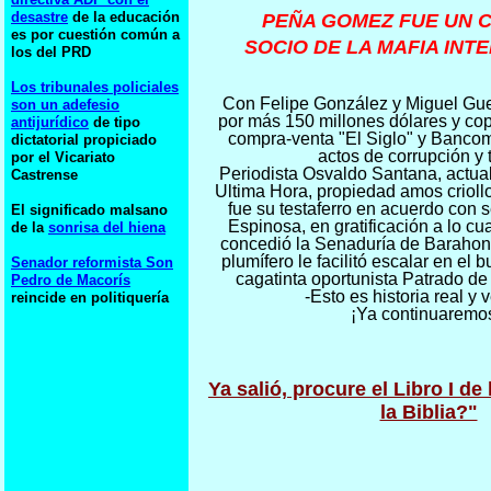
desastre
de la educación
PEÑA GOMEZ FUE UN 
es por cuestión común a
SOCIO DE LA MAFIA INT
los del PRD
Los tribunales policiales
Con Felipe González y Miguel Gue
son un adefesio
por más 150 millones dólares y cop
antijurídico
de tipo
compra-venta "El Siglo" y Bancome
dictatorial propiciado
actos de corrupción y t
por el Vicariato
Periodista Osvaldo Santana, actual 
Castrense
Ultima Hora, propiedad amos criol
fue su testaferro en acuerdo con
El significado malsano
Espinosa, en gratificación a lo c
de la
sonrisa del hiena
concedió la Senaduría de Barahona
plumífero le facilitó escalar en e
Senador reformista Son
cagatinta oportunista Patrado de 
Pedro de Macorís
-Esto es historia real y v
reincide en politiquería
¡Ya continuaremo
Ya salió, procure el Libro I de
la Biblia?"