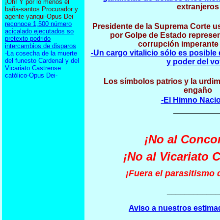
¡Oh! Y por lo menos el
extranjeros
baña-santos Procurador y
agente yanqui-Opus Dei
reconoce 1,500 número
Presidente de la Suprema Corte u
acicalado ejecutados so
por Golpe de Estado represen
pretexto podrido
corrupción imperante 
intercambios de disparos
-Un cargo vitalicio sólo es posible
-La cosecha de la muerte
del funesto Cardenal y del
y poder del vo
Vicariato Castrense
católico-Opus Dei-
Los símbolos patrios y la urdimb
engaño
-El Himno Nacio
__________
¡No al Conco
¡No al Vicariato 
¡Fuera el parasitismo d
____________
Aviso a nuestros estima