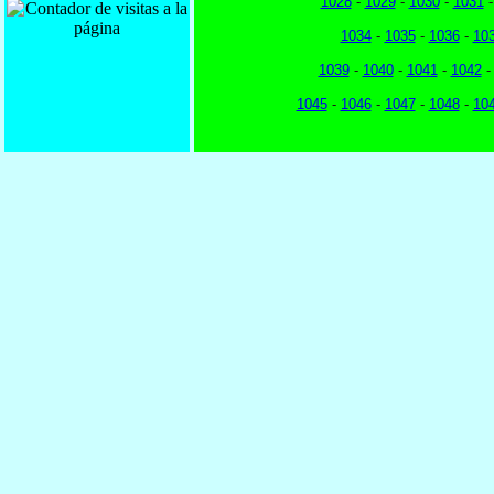
1028
-
1029
-
1030
-
1031
1034
-
1035
-
1036
-
10
1039
-
1040
-
1041
-
1042
1045
-
1046
-
1047
-
1048
-
10