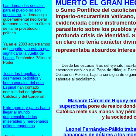
MUERTO EL GRAN HE
Las demandas sociales
o Sumo Pontífice del catolicism
para el pueblo no son
populismo
, la demagogia
imperio-oscurantista Vaticano, S
gubernamental neoliberal
evidenciada como instrumento
tampoco lo es, esto último
se llama prostitución
parasitario sobre los pueblos 
política
profunda crisis de identidad. S
en claro no tenía carácter divi
Ya en el 2003 advertíamos
del
engaño y la estafa que
representaba absurdos interes
significaría la vuelta de
Leonel
Fernández-Pálido al
Poder
Desde las oscuras filas del ejército nazi-f
sacerdote católico y el Papa de Hitler, el Pacel
Todas las tropelías y
Obispo en Polonia, bajo la consigna de organiz
desmanes pedófilos y
sabotaje al socialismo.
homosexuales del cura
Espinal
han contado
complicidad de Iglesia
_______
Católica y del Cardenal
Masacre Cárcel de Higüey ent
superchería
pone de realce donde 
Entre perros y gatos hasta
Católica mete sus manos hay pérd
llegar al mundo
despreciable de los
y la sociedad c
miserables y mercenarios
pálidos cagatintas
Leonel Fernández-Pálido traba
ganancias de dólares a los mo