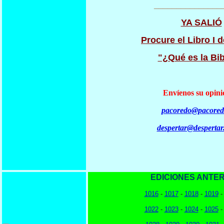
_______________
YA SALIÓ
Procure el Libro I d
"¿Qué es la Bib
Envíenos su opini
pacoredo@pacored
despertar@despertar
EDICIONES ANTER
1016
-
1017
-
1018
-
1019
1022
-
1023
-
1024
-
1025