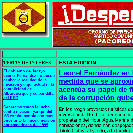
ESTA EDICION
TEMAS DE INTERES
El gobierno del lacayo
Leonel Fernández en l
Leonel Fernández no puede
medida que se aproxim
ocultar la realidad de la
invasión yanqui actual ni la
acentúa su papel de f
complicidad de
Alburquerque y su pandilla
de la corrupción gub
del PRD
Conmemoremos la lucha
E
n los mega proyectos turísticos 
contra invasión yanqui del
inversionista No. 1; su hermana lo
’65 continuándola con más
propietario del Hotel Agua Marina 
bríos ante la nueva invasión
norteamericana del 1999
habitaciones, donde han despojado
Título Catastral y todo, a la famili