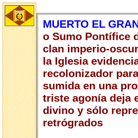
MUERTO EL GRA
o Sumo Pontífice d
clan imperio-oscura
la Iglesia evidenc
recolonizador para
sumida en una prof
triste agonía deja 
divino y sólo repr
retrógrados