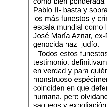
como bien ponderada d
Pablo II- basta y sobra
los más funestos y cr
escala mundial como l
José María Aznar, ex-
genocida nazi-judío.
Todos estos funesto
testimonio, definitiva
en verdad y para quién
monstruoso espécimen
coinciden en que defen
humana, pero olvidand
saqueos y expoliación