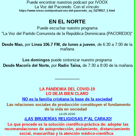
Puede encontrar nuestros podcast por IVOOX
La Voz del Pacoredo. Con el vínculo:
https://www.ivoox.com/podcast-voz-del-pacoredo_sq_f1278917_1.html
EN EL NORTE
Puede escuchar nuestro programa
"La Voz del Partido Comunista de la República Dominicana (PACOREDO)"
D
esde Mao,
por
Linea 106.7 FM
,
de lunes a jueves
, de 6:30 a 7:00 de la
mañana
Los domingos
puede sintonizar nuestro programa
Desde Macorís del Norte,
por
Radio Taína,
de 7:30 a 8:00 de la mañana
_________
LA PANDEMIA DEL COVID-19
LO DEJA BIEN CLARO
NO es la familia cristiana la base de la sociedad
Las relaciones sociales de producción constituyen el fundamento
de la vida en sociedad
14-05-2020
¡LAS BRUJERÍAS RELIGIOSAS P’AL CARAJO!
Lo que procede es la solución científico-práctica de: adoptar las
recomendaciones de autoprotección, aislamiento, distanciamiento
social, mascarillas y la atención médico-científica