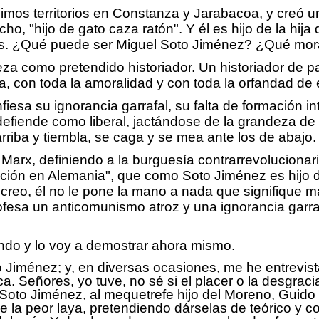
imos territorios en Constanza y Jarabacoa, y creó una
, "hijo de gato caza ratón". Y él es hijo de la hija q
ños. ¿Qué puede ser Miguel Soto Jiménez? ¿Qué mor
eza como pretendido historiador. Un historiador de 
ia, con toda la amoralidad y con toda la orfandad de
fiesa su ignorancia garrafal, su falta de formación i
 defiende como liberal, jactándose de la grandeza de
riba y tiembla, se caga y se mea ante los de abajo.
r Marx, definiendo a la burguesía contrarrevoluciona
ución en Alemania", que como Soto Jiménez es hijo d
 creo, él no le pone la mano a nada que signifique 
ofesa un anticomunismo atroz y una ignorancia garrafa
ando y lo voy a demostrar ahora mismo.
to Jiménez; y, en diversas ocasiones, me he entrevi
a. Señores, yo tuve, no sé si el placer o la desgraci
l Soto Jiménez, al mequetrefe hijo del Moreno, Guid
 la peor laya, pretendiendo dárselas de teórico y c