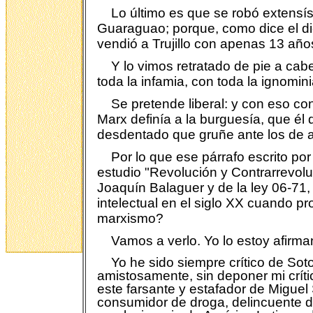
Lo último es que se robó extensís
Guaraguao; porque, como dice el dicho
vendió a Trujillo con apenas 13 a
Y lo vimos retratado de pie a cab
toda la infamia, con toda la ignomin
Se pretende liberal: y con eso con
Marx definía a la burguesía, que él
desdentado que gruñe ante los de ar
Por lo que ese párrafo escrito po
estudio "Revolución y Contrarrevol
Joaquín Balaguer y de la ley 06-71,
intelectual en el siglo XX cuando pr
marxismo?
Vamos a verlo. Yo lo estoy afirm
Yo he sido siempre crítico de So
amistosamente, sin deponer mi crític
este farsante y estafador de Migue
consumidor de droga, delincuente de