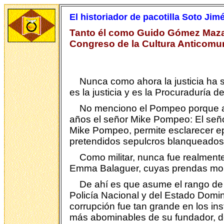
El historiador de pacotilla Soto Jim
Tanto él como Guido Gómez Mazara
Congreso de la Cultura Anticomu
Nunca como ahora la justicia ha 
es la justicia y es la Procuraduría
No menciono el Pompeo porque aho
años el señor Mike Pompeo: El señor
Mike Pompeo, permite esclarecer epi
pretendidos sepulcros blanqueados
Como militar, nunca fue realmente
Emma Balaguer, cuyas prendas mola
De ahí es que asume el rango de 
Policía Nacional y del Estado Domi
corrupción fue tan grande en los i
más abominables de su fundador, d