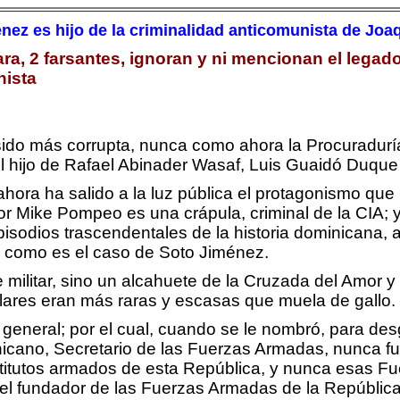
énez es hijo de la criminalidad anticomunista de Joaq
, 2 farsantes, ignoran y ni mencionan el legado 
nista
sido más corrupta, nunca como ahora la Procuradurí
 del hijo de Rafael Abinader Wasaf, Luis Guaidó Duq
ra ha salido a la luz pública el protagonismo que h
 Mike Pompeo es una crápula, criminal de la CIA; y,
sodios trascendentales de la historia dominicana, a
 como es el caso de Soto Jiménez.
 militar, sino un alcahuete de la Cruzada del Amor 
res eran más raras y escasas que muela de gallo.
general; por el cual, cuando se le nombró, para des
nicano, Secretario de las Fuerzas Armadas, nunca f
nstitutos armados de esta República, y nunca esas F
el fundador de las Fuerzas Armadas de la Repúblic