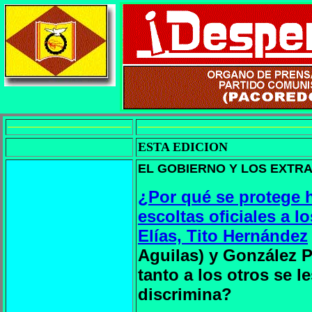
ESTA EDICION
EL GOBIERNO Y LOS EXTR
¿Por qué se protege 
escoltas oficiales a 
Elías, Tito Hernández
Aguilas) y González 
tanto a los otros se l
discrimina?