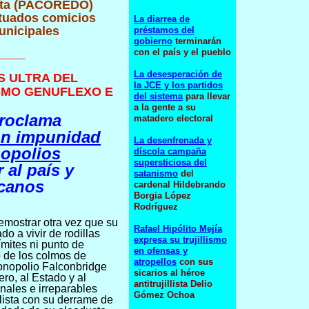
ista (PACOREDO)
ctuados comicios
La diarrea de
unicipales
préstamos del
gobierno
terminarán
con el país y el pueblo
______
La desesperación de
S ULTRA DEL
la JCE y los partidos
SMO GENUFLEXO E
del sistema
para llevar
a la gente a su
proclama
matadero electoral
on impunidad
La desenfrenada y
nopolios
díscola campaña
supersticiosa del
 al país y
satanismo
del
icanos
cardenal Hildebrando
Borgia López
Rodríguez
emostrar otra vez que su
Rafael Hipólito Mejía
do a vivir de rodillas
expresa su trujillismo
ímites ni punto de
en ofensas y
 de los colmos de
atropellos
con sus
monopolio Falconbridge
sicarios al héroe
ro, al Estado y al
antitrujillista Delio
nales e irreparables
Gómez Ochoa
ista con su derrame de