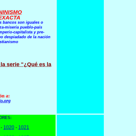
NINISMO
 EXACTA
os bancos son iguales o
za-miseria pueblo-país
perio-capitalista y pre-
ueo despiadado de la nación
istianismo
 la serie "¿Qué es la
ón a:
o.org
ORES:
-
1020
-
1021