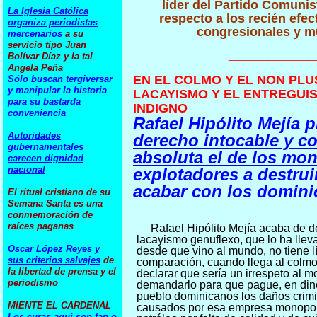
líder del Partido Comun
La Iglesia Católica
respecto a los recién efe
organiza periodistas
congresionales y m
mercenarios
a su
servicio tipo Juan
_________________
Bolívar Díaz y la tal
Angela Peña
EN EL COLMO Y EL NON PLU
Sólo buscan tergiversar
y manipular la historia
LACAYISMO Y EL ENTREGUI
para su bastarda
INDIGNO
conveniencia
Rafael Hipólito Mejía 
Autoridades
derecho intocable y c
gubernamentales
absoluta el de los mo
carecen dignidad
nacional
explotadores a destruir
acabar con los domin
El ritual cristiano de su
Semana Santa es una
conmemoración
de
raíces paganas
Rafael Hipólito Mejía acaba de d
lacayismo genuflexo, que lo ha lleva
Oscar López Reyes y
desde que vino al mundo, no tiene l
sus
criterios salvajes
de
comparación, cuando llega al colmo
la libertad de prensa y el
declarar que sería un irrespeto al 
periodismo
demandarlo para que pague, en dine
pueblo dominicanos los daños crimi
MIENTE EL CARDENAL
causados por esa empresa monopol
Los curas aquí son tan o