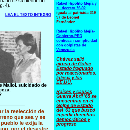
uidado de su oleoducto
Rafael Hipólito Mejía y
g. 4).
su decreto 36-02
iguala al patricida 319-
LEA EL TEXTO INTEGRO
97 de Leonel
Fernández
Rafael Hipólito Mejía-
Gobierno-PRD
confiesan complicidad
con golpistas de
Venezuela
Chávez salió
airoso de Golpe
Estado fraguado
por reaccionarios,
Iglesia y los
EE.UU.
 Mallol, suicidado de
beza.
Raíces y causas
?
Guerra Abril '65 se
encuentran en el
__________
Golpe de Estado
del '63 que buscó
r la reelección de
impedir derechos
erreno que sea y se
democráticos y
pueblo le exija la
progreso
no, por el desastre