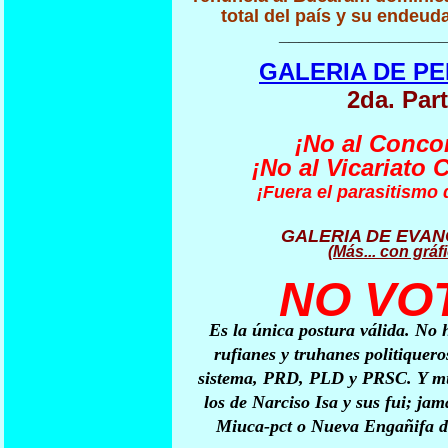
total del país y su endeu
________________
GALERIA DE P
2da. Par
¡No al Conco
¡No al Vicariato 
¡Fuera el parasitismo d
GALERIA DE EVA
(Más... con gráf
NO VO
Es la única postura válida. No 
rufianes y truhanes politiqueros
sistema, PRD, PLD y PRSC. Y m
los de Narciso Isa y sus fui; jam
Miuca-pct o Nueva Engañifa 