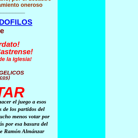
damiento oneros
o
_________
EDOFILOS
te
rdato!
Castrense!
e la Iglesia!
NGELICOS
icos)
TAR
hacer el juego a esos
 de los partidos del
ucho menos votar por
ás por esa basura del
de Ramón Almánzar