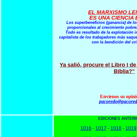
EL MARXISMO LE
ES UNA CIENCIA
Los superbeneficios (ganancia) de l
proporcionales al crecimiento pobre
Todo es resultado de la explotación im
capitalista de los trabajadores más saq
con la bendición del cr
Ya salió, procure el Libro I de
Biblia?"
Envíenos su opini
pacoredo@pacored
EDICIONES ANTERI
1016
-
1017
-
1018
-
1019