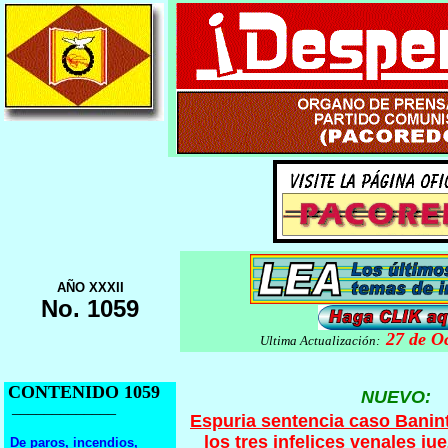
AÑO XXXII
No. 1059
27
de Oc
Ultima Actualización:
CONTENIDO 1059
NUEVO:
_____________
Espuria sentencia caso Banin
los tres infelices venales j
De paros, incendios,