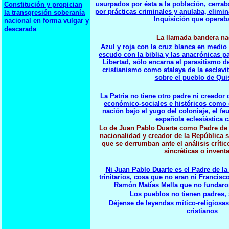
usurpados por ésta a la población, cerra
Constitución y propician
por prácticas criminales y anulaba, elimin
la transgresión soberanía
Inquisición que operab
nacional en forma vulgar y
descarada
La llamada bandera na
Azul y roja con la cruz blanca en medio y
escudo con la biblia y las anacrónicas pa
Libertad, sólo encarna el parasitismo de 
cristianismo como atalaya de la esclavit
sobre el pueblo de Qu
La Patria no tiene otro padre ni creador 
económico-sociales e históricos como c
nación bajo el yugo del coloniaje, el fe
española eclesiástica c
Lo de Juan Pablo Duarte como Padre de l
nacionalidad y creador de la República s
que se derrumban ante el análisis críti
sincréticas o invent
Ni Juan Pablo Duarte es el Padre de la
trinitarios, cosa que no eran ni Francis
Ramón Matías Mella que no fundaron
Los pueblos no tienen padres, 
Déjense de leyendas mítico-religiosas
cristianos