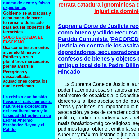
quema de gente y falsos
retrata catadura ignominiosa d
expedientes
injusticia domin
Gobierno se autoacusa y
echa mano de hacer
terrorismo de Estado
Suprema Corte de Justicia re
para acusar opuestos de
terroristas
como bueno y válido Recurso 
SÓLO LE QUEDA EL
Partido Comunista (PACORE
FASCISMO
justicia en contra de los asalt
Usa como instrumentos
depredadores, secuestradores
sicariato Ministerio
Público y a sus
confesos de bienes y objetos 
plumíferos mercenarios
antiguo local de la Padre Billi
prensa amarilla
Hincado
Peregrinas y
descabelladas
acusaciones contra los
La Suprema Corte de Justicia, aun
que le reclaman
poder hacer otra cosa sin antes arri
totalmente de espaldas a la Constitu
La crisis a que ha sido
derecho a la libre asociación de los
llevado el país demuestra
naturaleza explotadora
lícitos y pacíficos, no importando la 
del neoliberalismo y la
asociación, ya sea de carácter doctrin
falsedad del gobierno de
político, jurídico, deportivo y hasta r
Leonel Antonio
matiz fantástico-mágico-religioso, 
Fernández Reyna y el
pudimos lograr obtener, emitió la se
Pálido
superior y máxima instancia judicial 