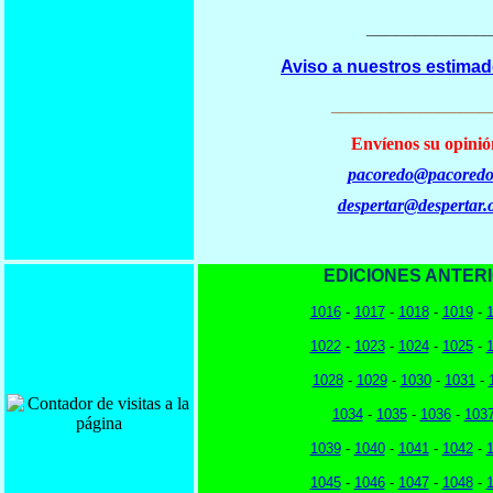
____________
Aviso a nuestros estimad
________________
Envíenos su opinió
pacoredo@pacoredo
despertar@despertar.
EDICIONES ANTER
1016
-
1017
-
1018
-
1019
-
1022
-
1023
-
1024
-
1025
-
1028
-
1029
-
1030
-
1031
-
1034
-
1035
-
1036
-
103
1039
-
1040
-
1041
-
1042
-
1045
-
1046
-
1047
-
1048
-