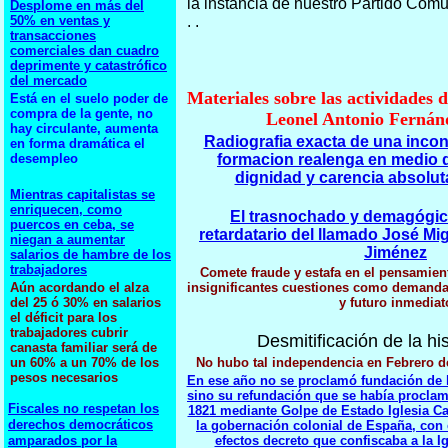
la instancia de nuestro Partido Co
Desplome en más del
50% en ventas y
. .
transacciones
comerciales dan cuadro
deprimente y catastrófico
del mercado
Materiales sobre las actividades 
Está en el suelo poder de
compra de la gente, no
Leonel Antonio Fernán
hay circulante, aumenta
Radiografia exacta de una incon
en forma dramática el
desempleo
formacion realenga en medio d
dignidad y carencia absolut
Mientras capitalistas se
enriquecen, como
El trasnochado y demagógi
puercos en ceba, se
retardatario del llamado José Migu
niegan a aumentar
Jiménez
salarios de hambre de los
trabajadores
Comete fraude y estafa en el pensamien
Aún acordando el alza
insignificantes cuestiones como demandas
del 25 ó 30% en salarios
y futuro inmediat
el déficit para los
trabajadores cubrir
Desmitificación de la his
canasta familiar será de
un 60% a un 70% de los
No hubo tal independencia en Febrero de
pesos necesarios
En ese año no se proclamó fundación de 
sino su refundación que se había proclam
Fiscales no respetan los
1821 mediante Golpe de Estado Iglesia Ca
derechos democráticos
la gobernación colonial de España, con e
amparados por la
efectos decreto que confiscaba a la Ig