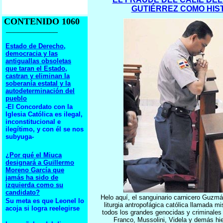
GUTIÉRREZ COMO HIS
CONTENIDO 1060
_____________
Estado de Derecho,
democracia y las
antiguallas obsoletas
que taran el Estado,
castran y eliminan la
soberanía estatal y la
autodeterminación del
pueblo
-El Concordato con la
Iglesia Católica es ilegal,
inconstitucional e
ilegítimo, y con él se nos
subyuga-
¿Por qué el Miuca
designará a Guillermo
Moreno García que
jamás ha sido de
izquierda como su
candidato?
Helo aquí, el sanguinario carnicero Guzm
Su meta es que Leonel lo
liturgia antropofágica católica llamada mi
acoja si logra reelegirse
todos los grandes genocidas y criminales 
Franco, Mussolini, Videla y demás hi