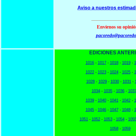
Aviso a nuestros estimad
________________
Envíenos su opinió
pacoredo@pacoredo
EDICIONES ANTER
1016
-
1017
-
1018
-
1019
-
1022
-
1023
-
1024
-
1025
-
1028
-
1029
-
1030
-
1031
-
1034
-
1035
-
1036
-
103
1039
-
1040
-
1041
-
1042
-
1045
-
1046
-
1047
-
1048
-
1051
-
1052
-
1053
-
1054
-
105
1058
-
1059