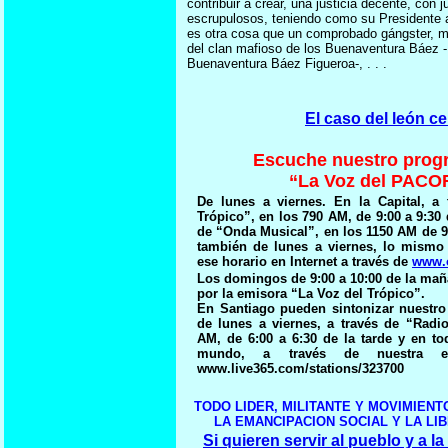
contribuir a crear, una justicia decente, con
escrupulosos, teniendo como su Presidente 
es otra cosa que un comprobado gángster, mie
del clan mafioso de los Buenaventura Báe
Buenaventura Báez Figueroa-, . . .
El caso del león c
Escuche nuestro progr
“La Voz del PAC
De lunes a viernes. En la Capital, a
Trópico”, en los 790 AM, de 9:00 a 9:30
de “Onda Musical”, en los 1150 AM de 9:
también de lunes a viernes, lo mismo
ese horario en Internet a través de
www.
Los domingos de 9:00 a 10:00 de la ma
por la emisora “La Voz del Trópico”.
En Santiago pueden sintonizar nuestro
de lunes a viernes, a través de “Radi
AM, de 6:00 a 6:30 de la tarde y en to
mundo, a través de nuestra em
www.live365.com/stations/323700
TODO LIDER, MILITANTE Y MOVIMIEN
LA EMANCIPACION SOCIAL Y LA LI
Si quieren servir al pueblo y a l