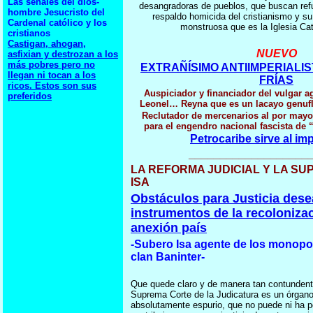
Las señales del dios-
desangradoras de pueblos, que buscan refug
hombre Jesucristo del
respaldo homicida del cristianismo y su
Cardenal católico y los
monstruosa que es la Iglesia Cat
cristianos
Castigan, ahogan,
NUEVO
asfixian y destrozan a los
más pobres pero no
EXTRAÑÍSIMO ANTIIMPERIALI
llegan ni tocan a los
FRÍAS
ricos. Estos son sus
Auspiciador y financiador del vulgar a
preferidos
Leonel… Reyna que es un lacayo genuf
Reclutador de mercenarios al por mayo
para el engendro nacional fascista de 
Petrocaribe sirve al im
___________________
LA REFORMA JUDICIAL Y LA S
ISA
Obstáculos para Justicia des
instrumentos de la recoloniza
anexión país
-Subero Isa agente de los monopol
clan Baninter-
Que quede claro y de manera tan contundent
Suprema Corte de la Judicatura es un órgan
absolutamente espurio, que no puede ni ha po