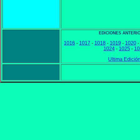
EDICIONES ANTERI
1016
-
1017
-
1018
-
1019
-
1020
1024
-
1025
-
10
Ultima Edició