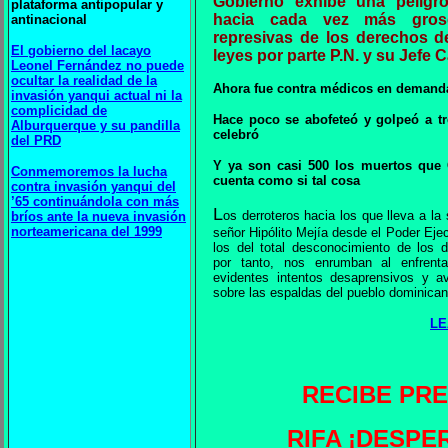
Gobierno exhibe una peligr
plataforma antipopular y
hacia cada vez más grose
antinacional
represivas de los derechos d
El gobierno del lacayo
leyes por parte P.N. y su Jefe 
Leonel Fernández no puede
ocultar la realidad de la
Ahora fue contra médicos en demanda
invasión yanqui actual ni la
complicidad de
Hace poco se abofeteó y golpeó a tre
Alburquerque y su pandilla
celebró
del PRD
Y ya son casi 500 los muertos que 
Conmemoremos la lucha
cuenta como si tal cosa
contra invasión yanqui del
’65 continuándola con más
L
os derroteros hacia los que lleva a la
bríos ante la nueva invasión
norteamericana del 1999
señor Hipólito Mejía desde el Poder Ejec
los del total desconocimiento de los 
por tanto, nos enrumban al enfrenta
evidentes intentos desaprensivos y a
sobre las espaldas del pueblo dominican
LE
RECIBE PR
RIFA ¡DESPE