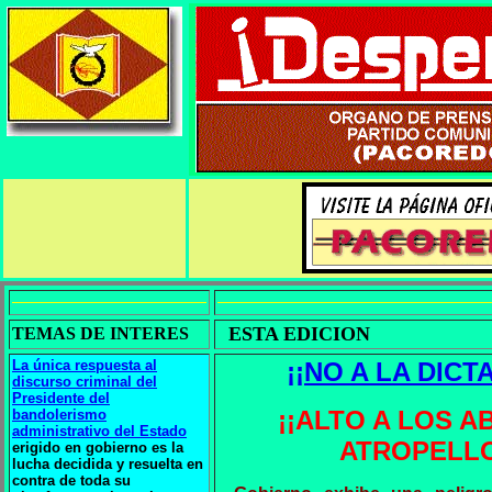
ESTA EDICION
TEMAS DE INTERES
La única respuesta al
¡¡NO A LA DICT
discurso criminal del
Presidente del
¡¡ALTO A LOS A
bandolerismo
administrativo del Estado
ATROPELLO
erigido en gobierno es la
lucha decidida y resuelta en
contra de toda su