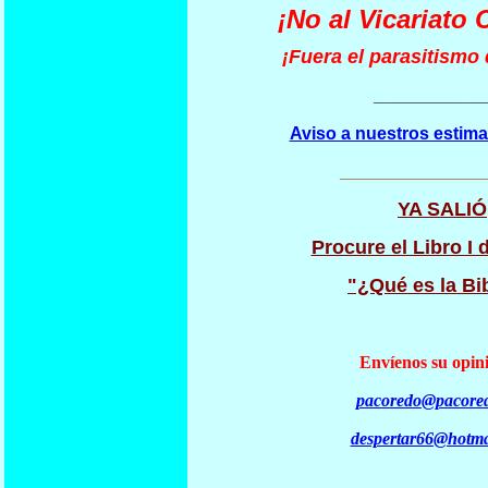
¡No al Vicariato 
¡Fuera el parasitismo d
___________
Aviso a nuestros estima
_______________
YA SALIÓ
Procure el Libro I d
"¿Qué es la Bi
Envíenos su opini
pacoredo@pacored
despertar66@hotma