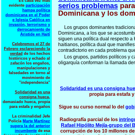
Es cada vez más
serios problemas
para
evidente
participación
hampa política
Dominicana y los dom
dominicana en el Poder
e Iglesia Católica en
invasión, terrorismo y
Los grupos dominantes tradicion
derrocamiento de
Dominicana, a los que se acostumbra
Aristide en Haití
siguen una política dual respecto a H
Celebremos el 27 de
haitianos, política dual que manifies
Febrero esclareciendo la
contradictorio en cada problema q
verdad
de los hechos
Los grupos, partidos políticos y 
históricos y echado al
oligarquía conforman la llamada de
zafacón los engaños,
manipulaciones y
falsedades en torno al
movimiento de
"independencia"
Solidaridad es una consigna hue
Solidaridad es una
propia para estafa 
consigna hueca,
demasiado hueca, propia
para estafa y engaños
Sigue su curso normal lo del
gob
La criminalidad Jefe
Radiografía parcial de los
intríng
Policía
Marte Martínez
Rafael Hipólito Mejía-grupo del 
supera la del anterior
incumbente
de esa
corrupción de los 10 millones de