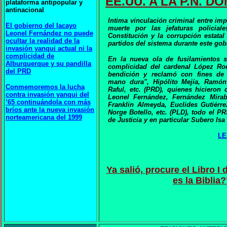
EE.UU. A LA P.N. D
plataforma antipopular y
antinacional
Intima vinculación criminal entre im
El gobierno del lacayo
muerte por las jefaturas policial
Leonel Fernández no puede
Constitución y la corrupción estatal
ocultar la realidad de la
partidos del sistema durante este gob
invasión yanqui actual ni la
complicidad de
En la nueva ola de fusilamientos 
Alburquerque y su pandilla
complicidad del cardenal López Rod
del PRD
bendición y reclamó con fines de 
mano dura", Hipólito Mejía, Ramón
Conmemoremos la lucha
Raful, etc. (PRD), quienes hicieron 
contra invasión yanqui del
Leonel Fernández, Fernández Miraba
’65 continuándola con más
Franklin Almeyda, Euclides Gutiérr
bríos ante la nueva invasión
Norge Botello, etc. (PLD), todo el P
norteamericana del 1999
de Justicia y en particular Subero Isa
LE
Ya salió, procure el Libro I 
es la Biblia?