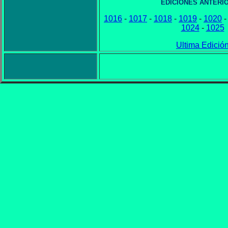
EDICIONES ANTERI
1016
-
1017
-
1018
-
1019
-
1020
1024
-
1025
Ultima Edició