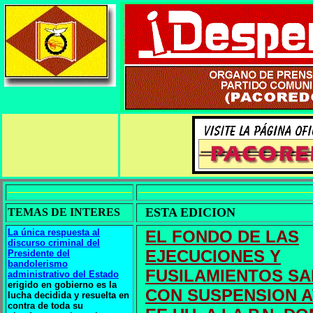
ESTA EDICION
TEMAS DE INTERES
La única respuesta al
EL FONDO DE LAS
discurso criminal del
EJECUCIONES Y
Presidente del
bandolerismo
FUSILAMIENTOS SA
administrativo del Estado
erigido en gobierno es la
CON SUSPENSION 
lucha decidida y resuelta en
contra de toda su