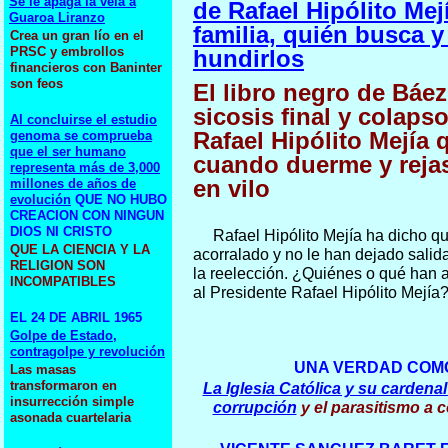
Se le apaga la vela a
de Rafael Hipólito Mej
Guaroa Liranzo
familia,
quién busca y
Crea un gran lío en el
PRSC y embrollos
hundirlos
financieros con Baninter
son feos
El libro negro de Báe
sicosis final y colaps
Al concluirse el estudio
Rafael Hipólito Mejía 
genoma se comprueba
que el ser humano
cuando duerme y reja
representa más de 3,000
en vilo
millones de años de
evolución
QUE NO HUBO
CREACION CON NINGUN
DIOS NI CRISTO
Rafael Hipólito Mejía ha dicho q
QUE LA CIENCIA Y LA
acorralado y no le han dejado salida
RELIGION SON
la reelección. ¿Quiénes o qué han 
INCOMPATIBLES
al Presidente Rafael Hipólito Mejía
EL 24 DE ABRIL 1965
Golpe de Estado,
contragolpe y revolución
UNA VERDAD COMO
Las masas
transformaron en
La Iglesia Católica y su cardenal
insurrección simple
corrupción
y el parasitismo a c
asonada cuartelaria