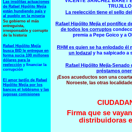
VICENTE SANCHEZ BARET E
Las insólitas actuaciones
TRUJILLO
de Rafael Hipólito Mejía
están hundiendo país y
La reelección tiene el sello del
al pueblo en la miseria
Su gobierno el más
Rafael Hipólito Mejía el pontífice 
entreguista,
de todos los corruptos
condecor
irresponsable y corrupto
premia a Pepe Goico y a O
de la historia
Rafael Hipólito Mejía
RHM es quien se ha enlodado él
busca BID le entregue en
un lodazal
y ha salpicado a 
forma sucia 100 millones
dólares para la
reelección
y financiar la
Rafael Hipólito Mejía-Senado c
corrupción
préstamos one
¡Esos acueductos son una coartad
El amor tardío de Rafael
Noroeste, las otras localidad
Hipólito Mejía por los
bancos el lobbismo y las
jugosas comisiones
CIUDADA
Firma que se vayan 
distribuidoras e
___________