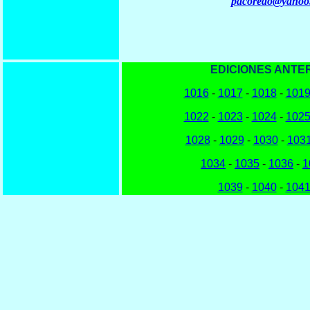
pacoredo@yahoo
EDICIONES ANTE
1016
-
1017
-
1018
-
101
1022
-
1023
-
1024
-
102
1028
-
1029
-
1030
-
103
1034
-
1035
-
1036
-
1
1039
-
1040
-
104