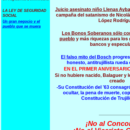
Juicio asesinato niño Llenas Ayba
LA LEY DE SEGURIDAD
campaña del satanismo de Nicolá
SOCIAL
López Rodríg
Un gran negocio y el
pueblo
que se muera
Los Bonos Soberanos sólo con
pueblo
y más riquezas para los 
bancos y especul
El falso mito del Bosch
progresi
honesto, antitrujillista rued
EN EL PRIMER ANIVERSAR
Si no hubiere nacido, Balaguer y 
creado
-Su Constitución del ’63 consagr
ocultar, la pena de muerte, cop
Constitución de Trujill
___________
¡No al Conco