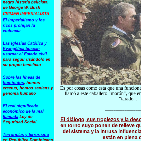
negro histeria belicista
de George W. Bush
CRIMEN IMPERIALISTA
El imperialismo y los
ricos prohijan la
violencia
Las Iglesias Católica y
Evangélica buscan
usurpar el Estado civil
para seguir usándolo en
su propio beneficio
Sobre las líneas de
homínidos
, homos
Es por cosas como esta que una funciona
erectus, homos sapiens y
llamó a este caballero "morón", que en
genoma humano
"tarado".
El real significado
________________
económico de la mal
llamada
Ley de
El diálogo, sus tropiezos y la de
Seguridad Social
en torno suyo ponen de relieve qu
del sistema y la intrusa influencia
Terroristas y terrorismo
están en plena c
en República Dominicana