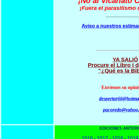
¡No al Vicariato 
¡Fuera el parasitismo d
___________
Aviso a nuestros estima
_______________
YA SALIÓ
Procure el Libro I d
"¿Qué es la Bib
Envíenos su opini
despertar66@hotma
pacoredo@yahoo
EDICIONES ANTERI
1016
-
1017
-
1018
-
1019