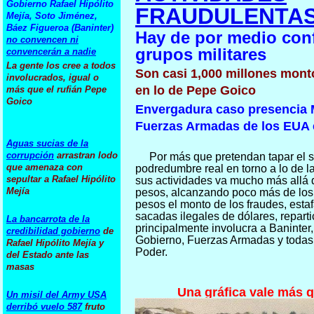
Gobierno Rafael Hipólito
FRAUDULENTA
Mejía, Soto Jiménez,
Báez Figueroa (Baninter)
Hay de por medio con
no convencen ni
grupos militares
convencerán a nadie
La gente los cree a todos
Son casi 1,000 millones mont
involucrados, igual o
en lo de Pepe Goico
más que el rufián Pepe
Goico
Envergadura caso presencia 
Fuerzas Armadas de los EUA e
Aguas sucias de la
corrupción
arrastran lodo
Por más que pretendan tapar el s
que amenaza con
podredumbre real en torno a lo de 
sepultar a Rafael Hipólito
sus actividades va mucho más allá 
Mejía
pesos, alcanzando poco más de los
pesos el monto de los fraudes, estaf
sacadas ilegales de dólares, repartic
La bancarrota de la
principalmente involucra a Baninter,
credibilidad gobierno
de
Gobierno, Fuerzas Armadas y todas 
Rafael Hipólito Mejía y
Poder.
del Estado ante las
masas
Una gráfica vale más q
Un misil del Army USA
derribó vuelo 587
fruto