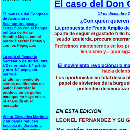
El caso del Don 
_____________
14 de diciembre 
El mensaje del Congreso
de Asonahores
¿Con quién quieren 
Ese hombre pasó a
La propuesta de Frente Amplio de 
cerrar filas con el hampa
política
de Rafael
aparte de seguir el gastado trillo h
Hipólito Mejía, con el
seudo izquierda, procura enterra
perrodé sector Hatuey y
con los Pepegatos
Preferimos mantenernos en los pr
leninismo y... ¡que sig
La votó el flamante
____________
Secretario de Agricultura
El movimiento revolucionario ma
1/2 reformista 1/4 pálido
y otro 1/4 pepegato-
hacia delant
perrodé
Los oportunistas en total descala
El último invento de
papel de sirvientes de la burgues
ciertos neoliberales del
patio: Controlar la
pretenden desmoralizar
producción de pollos
__________
para que no haya crisis
ni anarquía en el
mercado
EN ESTA EDICION
Víctor Céspedes Martínez
LEONEL FERNANDEZ Y SU 
y su banda reducen
Escuela de Derecho a
reducto delincuentes