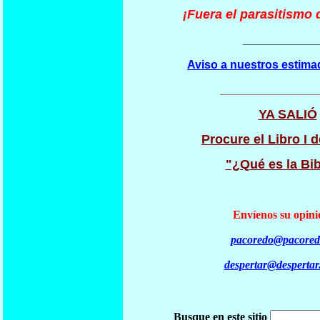
¡Fuera el parasitismo d
____________
Aviso a nuestros estima
_______________
YA SALIÓ
Procure el Libro I d
"¿Qué es la Bib
Envíenos su opini
pacoredo@pacored
despertar@despertar
Busque en este sitio