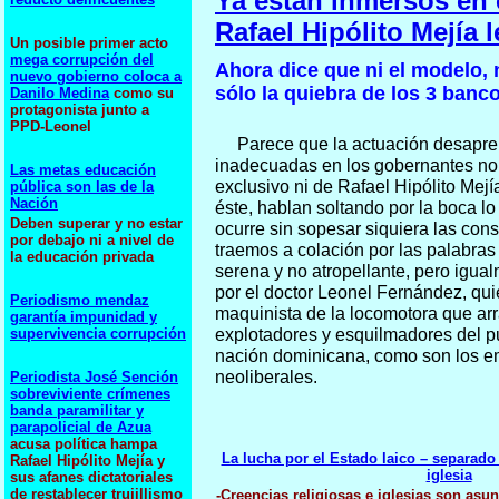
Ya están inmersos en 
Rafael Hipólito Mejía 
Un posible primer acto
mega corrupción del
Ahora dice que ni el modelo, n
nuevo gobierno coloca a
sólo la quiebra de los 3 banco
Danilo Medina
como su
protagonista junto a
PPD-Leonel
Parece que la actuación desapre
inadecuadas en los gobernantes no
Las metas educación
exclusivo ni de Rafael Hipólito Mejí
pública son las de la
Nación
éste, hablan soltando por la boca lo
Deben superar y no estar
ocurre sin sopesar siquiera las con
por debajo ni a nivel de
traemos a colación por las palabra
la educación privada
serena y no atropellante, pero igua
por el doctor Leonel Fernández, quie
Periodismo mendaz
maquinista de la locomotora que arra
garantía impunidad y
supervivencia corrupción
explotadores y esquilmadores del pu
nación dominicana, como son los e
neoliberales.
Periodista José Sención
sobreviviente crímenes
banda paramilitar y
parapolicial de Azua
acusa política hampa
La lucha por el Estado laico – separado 
Rafael Hipólito Mejía y
iglesia
sus afanes dictatoriales
de restablecer trujillismo
-Creencias religiosas e iglesias son asu