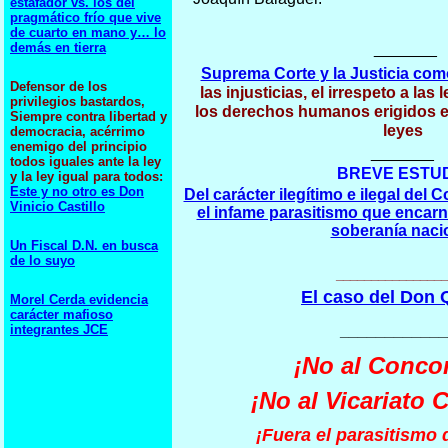
estafador vs. los del
pragmático frío que vive
de cuarto en mano y… lo
demás en tierra
_______
Suprema Corte y la Justicia com
Defensor de los
las injusticias, el irrespeto a las 
privilegios bastardos,
los derechos humanos erigidos en
Siempre contra libertad y
leyes
democracia, acérrimo
enemigo del principio
_______
todos iguales ante la ley
BREVE ESTU
y la ley igual para todos:
Este y no otro es Don
Del carácter ilegítimo e ilegal de
Vinicio Castillo
el infame parasitismo que encarna
soberanía naci
Un Fiscal D.N. en busca
de lo suyo
________________
El caso del Don 
Morel Cerda evidencia
carácter mafioso
integrantes JCE
____________
¡No al Conco
¡No al Vicariato 
¡Fuera el parasitismo d