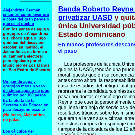
Banda Roberto Reyna
Alejandrina Germán
encontró cómo lavar oro
privatizar UASD
y quit
a costa del gran pendejo
que es el pueblo
única Universidad púb
Con los panes de agua y
Estado dominicano
gorgojos de Alejandrina
y el choco agua o jugo
químico del desayuno
En manos profesores descans
escolar, su marido, el
el paso
Jabao Sosa, da forma a
su campaña electoral
para diputado por el
Los profesores de la única Univer
Municipio de Los Llanos
que es la UASD, tendrán una prueba
de San Pedro de Macorís
moral, puesto que en su conciencia 
antes como ahora, la responsabilida
Un pan de agua y
casa de estudios del peligro fatal q
gorgojos más un vaso
de choco-agua o de jugo
representa la candidatura siniestra 
químico por 100 pesos
pasar por doctor, el sociólogo de m
Es la oferta de la
Reyna, que cuenta personalmente co
Secretaria de Educación
que llena una hoja de servicios y d
para desayuno escolar
resultados trágicos sobre los mism
¡No jodas, Alejandrina,
que eran a la vez sus víctimas, ante
no jodas!
siniestros cuerpos de espionaje cri
tiempos de la dictadura de los 12 a
Los cálculos del
Joaquín Balaguer.