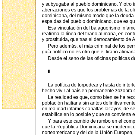
y subyugaba al pueblo dominicano. Y otro tan
aberraciones es que los problemas de la ol
dominicana, del mismo modo que la deuda ext
espaldas del pueblo dominicano, que es qu
Esa vinculación del balaguerismo infame
reafirma la línea del tirano alimaña, en co
y prostituida, que tras el derrocamiento de A
Pero además, el más criminal de los perr
guía político no es otro que el tirano alima
Desde el seno de las oficinas políticas d
II
La política de torpedear y hasta de inter
hecho vivir al país en permanente zozobra 
La realidad es que, como bien se ha rec
población haitiana sin antes definitivamen
en realidad infames canallas lacayos, de seg
estabilice en lo posible y que se convierta
Y para este cambio de rumbo en el comport
que la República Dominicana se modernice,
norteamericano y del de la Unión Europea, s