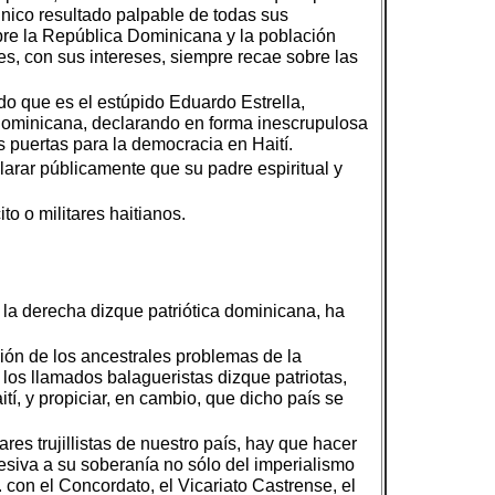
 único resultado palpable de todas sus
obre la República Dominicana y la población
es, con sus intereses, siempre recae sobre las
o que es el estúpido Eduardo Estrella,
ca dominicana, declarando en forma inescrupulosa
as puertas para la democracia en Haití.
larar públicamente que su padre espiritual y
o o militares haitianos.
r la derecha dizque patriótica dominicana, ha
ión de los ancestrales problemas de la
los llamados balagueristas dizque patriotas,
tí, y propiciar, en cambio, que dicho país se
res trujillistas de nuestro país, hay que hacer
iva a su soberanía no sólo del imperialismo
 con el Concordato, el Vicariato Castrense, el