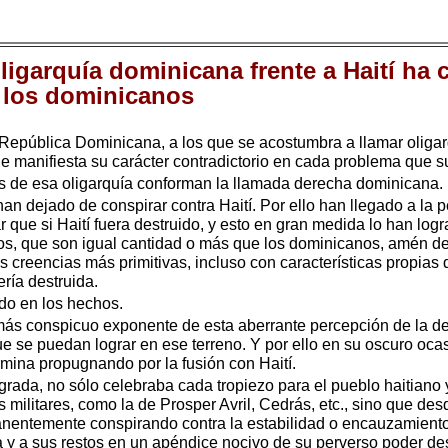
oligarquía dominicana frente a Haití ha
 los dominicanos
epública Dominicana, a los que se acostumbra a llamar oligarqu
 que manifiesta su carácter contradictorio en cada problema qu
las de esa oligarquía conforman la llamada derecha dominicana.
an dejado de conspirar contra Haití. Por ello han llegado a la
ar que si Haití fuera destruido, y esto en gran medida lo han lo
anos, que son igual cantidad o más que los dominicanos, amén d
s creencias más primitivas, incluso con características propias de
ría destruida.
do en los hechos.
más conspicuo exponente de esta aberrante percepción de la destr
 se puedan lograr en ese terreno. Y por ello en su oscuro ocaso
mina propugnando por la fusión con Haití.
grada, no sólo celebraba cada tropiezo para el pueblo haitiano y
militares, como la de Prosper Avril, Cedrás, etc., sino que des
nentemente conspirando contra la estabilidad o encauzamiento p
ta y a sus restos en un apéndice nocivo de su perverso poder de