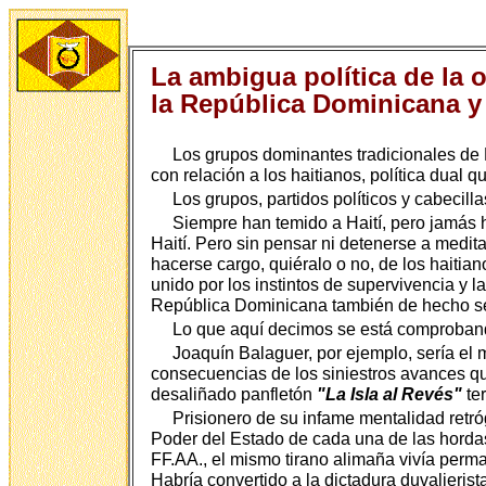
La ambigua política de la 
la República Dominicana y
Los grupos dominantes tradicionales de R
con relación a los haitianos, política dual
Los grupos, partidos políticos y cabecil
Siempre han temido a Haití, pero jamás h
Haití. Pero sin pensar ni detenerse a medit
hacerse cargo, quiéralo o no, de los haiti
unido por los instintos de supervivencia y la
República Dominicana también de hecho se
Lo que aquí decimos se está comproban
Joaquín Balaguer, por ejemplo, sería el 
consecuencias de los siniestros avances que
desaliñado panfletón
"La Isla al Revés"
ter
Prisionero de su infame mentalidad retró
Poder del Estado de cada una de las hordas 
FF.AA., el mismo tirano alimaña vivía perma
Habría convertido a la dictadura duvalieris