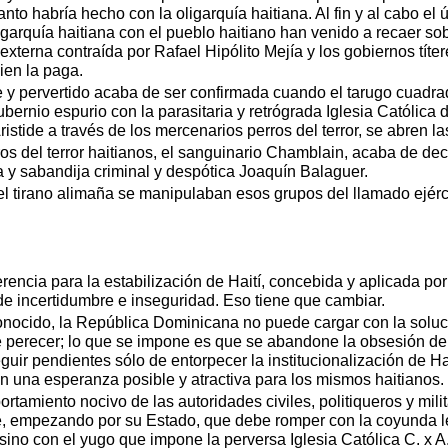
to habría hecho con la oligarquía haitiana. Al fin y al cabo el
igarquía haitiana con el pueblo haitiano han venido a recaer s
erna contraída por Rafael Hipólito Mejía y los gobiernos títer
ien la paga.
 y pervertido acaba de ser confirmada cuando el tarugo cuadrad
ntubernio espurio con la parasitaria y retrógrada Iglesia Católi
ristide a través de los mercenarios perros del terror, se abren l
os del terror haitianos, el sanguinario Chamblain, acaba de dec
ña y sabandija criminal y despótica Joaquín Balaguer.
el tirano alimaña se manipulaban esos grupos del llamado ejércit
ferencia para la estabilización de Haití, concebida y aplicada po
de incertidumbre e inseguridad. Eso tiene que cambiar.
onocido, la República Dominicana no puede cargar con la soluc
te perecer; lo que se impone es que se abandone la obsesión de 
uir pendientes sólo de entorpecer la institucionalización de Hai
 en una esperanza posible y atractiva para los mismos haitianos.
amiento nocivo de las autoridades civiles, politiqueros y milita
 empezando por su Estado, que debe romper con la coyunda les
ino con el yugo que impone la perversa Iglesia Católica C. x A.