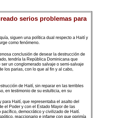
 creado serios problemas para
ía, siguen una política dual respecto a Haití y
e surge como fenómeno.
 penosa conclusión de desear la destrucción de
grado, tendría la República Dominicana que
e ser un conglomerado salvaje o semi-salvaje
 los parias, con lo que al fin y al cabo,
ucción de Haití, sin reparar en las terribles
, en testimonio de su estulticia, en su
 para Haití, que representaba el asalto del
de el Poder y con el Estado Mayor de las
acífico, democrático y civilizado de Haití.
spótico, reaccionario e infame con que oprimía