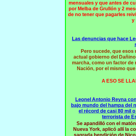
mensuales y que antes de cum
por Melba de Grullón y 2 mes
de no tener que pagarles reiv
y
Las denuncias que hace Le
Pero sucede, que esos m
actual gobierno del Dañino
marcha, como un factor de m
Nación, por el mismo que
A ESO SE LL
Leonel Antonio Reyna conqu
bajo mundo del hampa del na
el récord de casi 80 mil 
terrorista de E
Se apandilló con el matón
Nueva York, aplicó allí la c
sagrada bendición de Nico