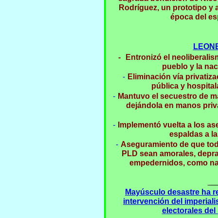
Rodríguez, un prototipo y a
época del es
LEONE
-
Entronizó el neoliberalis
pueblo y la nac
-
Eliminación vía privatiz
pública y hospita
-
Mantuvo el secuestro de m
dejándola en manos priva
-
Implementó vuelta a los ase
espaldas a la
-
Aseguramiento de que tod
PLD sean amorales, depra
empedernidos, como na
__
Mayúsculo desastre ha re
intervención del imperia
electorales de