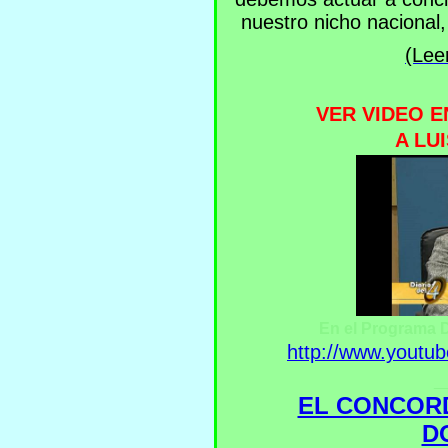
nuestro nicho nacional
(Lee
VER VIDEO E
A LU
En el Programa D
http://www.yout
_
EL CONCORD
D