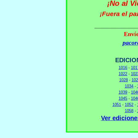
¡No al V
¡Fuera el pa
____________
Envíe
pacor
EDICIO
1016
-
101
1022
-
102
1028
-
102
1034
-
1039
-
104
1045
-
104
1051
-
1052
-
1058
-
Ver edicion