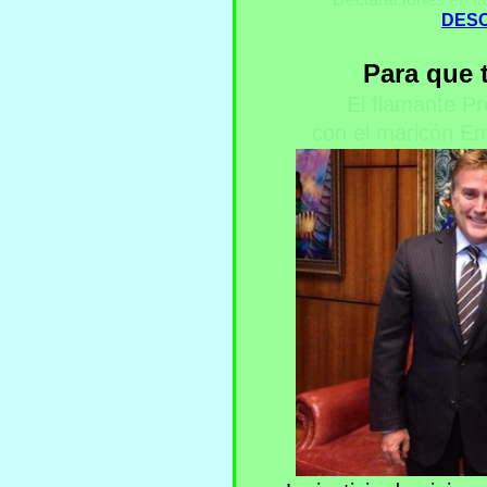
DESC
Para que 
El flamante P
con el maricón E