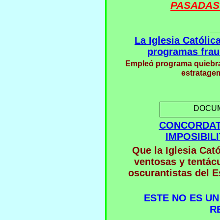
PASADAS
__
La Iglesia Católic
programas frau
Empleó programa quiebra
estratagem
DOCUM
CONCORDAT
IMPOSIBIL
Que la Iglesia Cat
ventosas y tentácu
oscurantistas del E
ESTE NO ES U
R