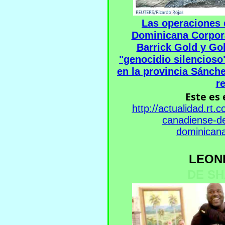
Las operaciones 
Dominicana Corporat
Barrick Gold y Go
"genocidio silencioso
en la provincia Sánche
r
Este es 
http://actualidad.rt
canadiense-de
dominican
LEON
DE SH