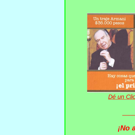
Dé un Cli
___
¡No 