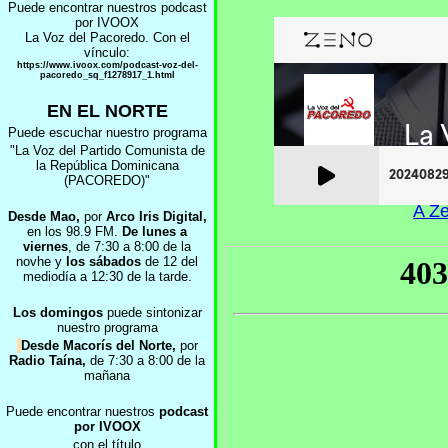
Puede encontrar nuestros podcast
por IVOOX
La Voz del Pacoredo. Con el
vínculo:
https://www.ivoox.com/podcast-voz-del-
pacoredo_sq_f1278917_1.html
EN EL NORTE
Puede escuchar nuestro programa
"La Voz del Partido Comunista de
la República Dominicana
(PACOREDO)"
A Ze
D
esde Mao,
por
Arco Iris Digital,
en los 98.9 FM.
De lunes a
viernes
, de 7:30 a 8:00 de la
novhe y
los sábados
de 12 del
mediodía a 12:30 de la tarde.
Los domingos
puede sintonizar
nuestro programa
Desde Macorís del Norte,
por
Radio Taína,
de 7:30 a 8:00 de la
mañana
Puede encontrar nuestros
podcast
por IVOOX
con el título