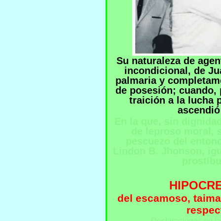
Su naturaleza de agent
incondicional, de J
palmaria y completam
de posesión; cuando, p
traición a la lucha 
ascendió 
En la que, sin dignida
de leproso moral, 
pescuezo del entonc
Lindon B. Jhonson, igu
prostíbu
HIPOCRE
del escamoso, taima
respec
Declaraciones en la