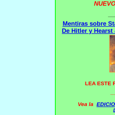
NUEV
__
Mentiras sobre St
De
Hitler y Hears
LEA ESTE
_
V
ea la
EDICIO