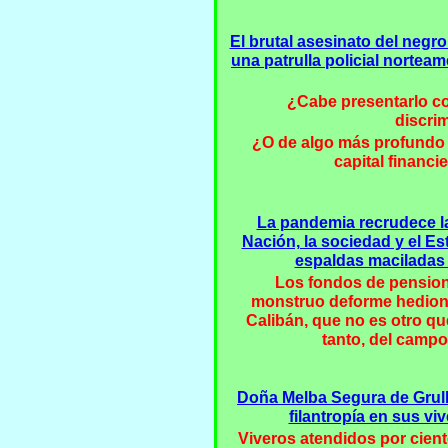
El brutal asesinato del negr
una patrulla policial norte
¿Cabe presentarlo co
discri
¿O de algo más profundo y
capital financi
La pandemia recrudece la 
Nación, la sociedad y el E
espaldas maciladas 
Los fondos de pension
monstruo deforme hediond
Calibán, que no es otro qu
tanto, del campo
Doña Melba Segura de Grull
filantropía en sus v
Viveros atendidos por cien