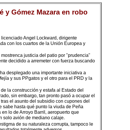
osé y Gómez Mazara en robo
l licenciado Angel Lockward, dirigente
da con los cuartos de la Unión Europea y
mostrenca justicia del patio por "prudencia"
nte decidido a arremeter con fuerza buscando
ha desplegado una importante iniciativa a
ejía y sus PPgatos y el otro para el PRD y la
de la construcción y estafa al Estado del
rado, sin embargo, tan pronto pasó a ocupar el
 tras el asunto del subsidio con cupones del
se sabe hasta qué punto la viuda de Peña
 en lo de Arroyo Barril, aeropuerto que
n solo avión de mediano calaje.
stigma de su naturaleza corrupta, tampoco le
resultados totalmente adversos.