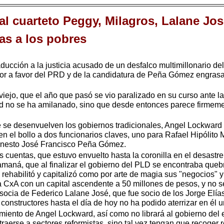
al cuarteto Peggy, Milagros, Lalane J
as a los pobres
aducción a la justicia acusado de un desfalco multimillonario de
bor a favor del PRD y de la candidatura de Peña Gómez engrasa
ejo, que el año que pasó se vio paralizado en su curso ante la 
 no se ha amilanado, sino que desde entonces parece firmeme
se desenvuelven los gobiernos tradicionales, Angel Lockward 
 el bollo a dos funcionarios claves, uno para Rafael Hipólito M
unesto José Francisco Peña Gómez.
cuentas, que estuvo envuelto hasta la coronilla en el desastre 
amaná, que al finalizar el gobierno del PLD se encontraba queb
rehabilitó y capitalizó como por arte de magia sus "negocios" y
a CxA con un capital ascendente a 50 millones de pesos, y no 
 socia de Federico Lalane José, que fue socio de los Jorge Elías
onstructores hasta el día de hoy no ha podido aterrizar en él u
iento de Angel Lockward, así como no librará al gobierno del e
traerse a sectores reformistas, sino tal vez tengan que recoger 