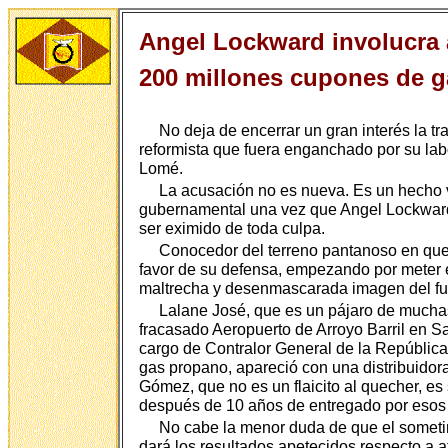
Angel Lockward involucra 
200 millones cupones de g
No deja de encerrar un gran interés la tr
reformista que fuera enganchado por su la
Lomé.
La acusación no es nueva. Es un hecho vi
gubernamental una vez que Angel Lockward
ser eximido de toda culpa.
Conocedor del terreno pantanoso en que 
favor de su defensa, empezando por meter en
maltrecha y desenmascarada imagen del f
Lalane José, que es un pájaro de muchas 
fracasado Aeropuerto de Arroyo Barril en S
cargo de Contralor General de la República 
gas propano, apareció con una distribuidor
Gómez, que no es un flaicito al quecher, es
después de 10 años de entregado por esos c
No cabe la menor duda de que el sometim
dará los resultados apetecidos respecto a a