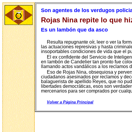
Son agentes de los verdugos polici
Rojas Nina repite lo que h
Es un lambón que da asco
Resulta repugnante oír, leer o ver la f
las actuaciones represivas y hasta criminal
insoportables condiciones de vida que el p
El ex confidente del Servicio de Inteligenc
en lambón de Candelier tan pronto fue colo
llamando actos vandálicos a los reclamos de 
Eso de Rojas Nina, obsequiosa y pervers
ciudadanos asesinados por reclamos y decen
balaguerista de apellido Reyes, que no pudo
libertades democráticas, esos son verdader
mercenarios para ser comprados por cualqui
Volver a Página Principal