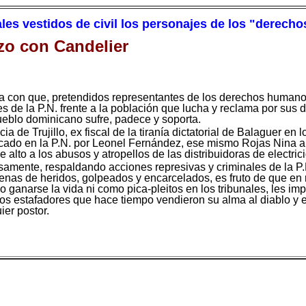
ales vestidos de civil los personajes de los "derec
izo con Candelier
orma con que, pretendidos representantes de los derechos human
es de la P.N. frente a la población que lucha y reclama por sus 
ueblo dominicano sufre, padece y soporta.
ia de Trujillo, ex fiscal de la tiranía dictatorial de Balaguer en 
cado en la P.N. por Leonel Fernández, ese mismo Rojas Nina ah
alto a los abusos y atropellos de las distribuidoras de electric
amente, respaldando acciones represivas y criminales de la P.
as de heridos, golpeados y encarcelados, es fruto de que en re
 ganarse la vida ni como pica-pleitos en los tribunales, les im
os estafadores que hace tiempo vendieron su alma al diablo y 
er postor.