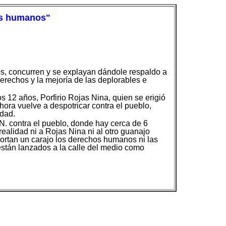
hos humanos"
os, concurren y se explayan dándole respaldo a
derechos y la mejoría de las deplorables e
los 12 años, Porfirio Rojas Nina, quien se erigió
ora vuelve a despotricar contra el pueblo,
idad.
N. contra el pueblo, donde hay cerca de 6
alidad ni a Rojas Nina ni al otro guanajo
portan un carajo los derechos humanos ni las
están lanzados a la calle del medio como