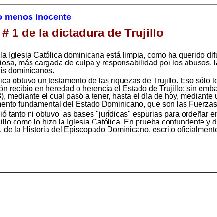
ho menos inocente
# 1 de la dictadura de Trujillo
a Iglesia Católica dominicana está limpia, como ha querido dif
ligiosa, más cargada de culpa y responsabilidad por los abusos, l
ís dominicanos.
ica obtuvo un testamento de las riquezas de Trujillo. Eso sólo l
n recibió en heredad o herencia el Estado de Trujillo; sin embar
), mediante el cual pasó a tener, hasta el día de hoy, mediante
 elemento fundamental del Estado Dominicano, que son las Fuerza
ió tanto ni obtuvo las bases "jurídicas" espurias para ordeñar e
lo como lo hizo la Iglesia Católica. En prueba contundente y de
i, de la Historia del Episcopado Dominicano, escrito oficialment