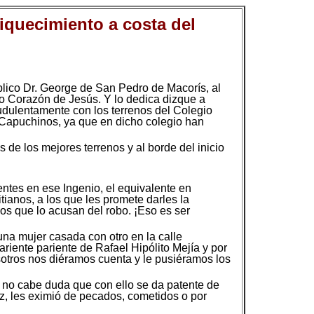
iquecimiento a costa del
úblico Dr. George de San Pedro de Macorís, al
do Corazón de Jesús. Y lo dedica dizque a
audulentamente con los terrenos del Colegio
 Capuchinos, ya que en dicho colegio han
 de los mejores terrenos y al borde del inicio
entes en ese Ingenio, el equivalente en
tianos, a los que les promete darles la
os que lo acusan del robo. ¡Eso es ser
na mujer casada con otro en la calle
iente pariente de Rafael Hipólito Mejía y por
otros nos diéramos cuenta y le pusiéramos los
, no cabe duda que con ello se da patente de
uz, les eximió de pecados, cometidos o por