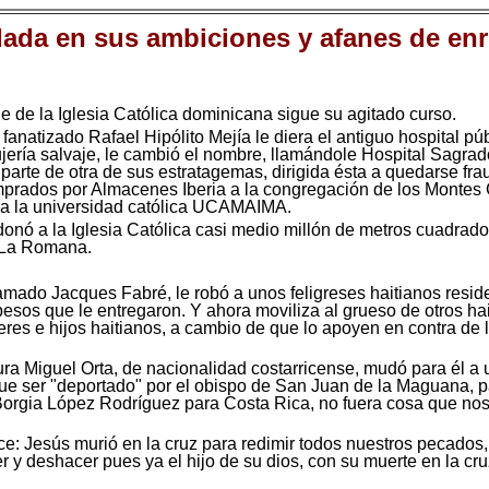
dada en sus ambiciones y afanes de enr
 de la Iglesia Católica dominicana sigue su agitado curso.
fanatizado Rafael Hipólito Mejía le diera el antiguo hospital p
ujería salvaje, le cambió el nombre, llamándole Hospital Sagra
parte de otra de sus estratagemas, dirigida ésta a quedarse fr
mprados por Almacenes Iberia a la congregación de los Montes
 a la universidad católica UCAMAIMA.
onó a la Iglesia Católica casi medio millón de metros cuadrados
-La Romana.
amado Jacques Fabré, le robó a unos feligreses haitianos resid
esos que le entregaron. Y ahora moviliza al grueso de otros hai
res e hijos haitianos, a cambio de que lo apoyen en contra de l
a Miguel Orta, de nacionalidad costarricense, mudó para él a u
ue ser "deportado" por el obispo de San Juan de la Maguana, par
Borgia López Rodríguez para Costa Rica, no fuera cosa que nos
ce: Jesús murió en la cruz para redimir todos nuestros pecados
er y deshacer pues ya el hijo de su dios, con su muerte en la cr