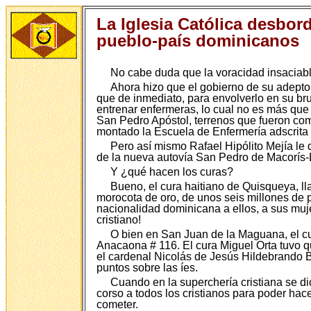
La Iglesia Católica desbor
pueblo-país dominicanos
No cabe duda que la voracidad insaciable
Ahora hizo que el gobierno de su adepto 
que de inmediato, para envolverlo en su br
entrenar enfermeras, lo cual no es más que 
San Pedro Apóstol, terrenos que fueron co
montado la Escuela de Enfermería adscrita
Pero así mismo Rafael Hipólito Mejía le d
de la nueva autovía San Pedro de Macorís
Y ¿qué hacen los curas?
Bueno, el cura haitiano de Quisqueya, ll
morocota de oro, de unos seis millones de p
nacionalidad dominicana a ellos, a sus muje
cristiano!
O bien en San Juan de la Maguana, el cur
Anacaona # 116. El cura Miguel Orta tuvo q
el cardenal Nicolás de Jesús Hildebrando 
puntos sobre las íes.
Cuando en la superchería cristiana se di
corso a todos los cristianos para poder hac
cometer.