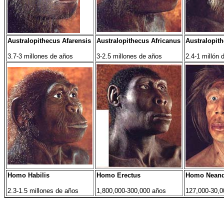
Australopithecus Afarensis
Australopithecus Africanus
Australopit
3.7-3 millones de años
3-2.5 millones de años
2.4-1 millón 
Homo Habilis
Homo Erectus
Homo Neand
2.3-1.5 millones de años
1,800,000-300,000 años
127,000-30,0