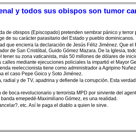
rdenal y todos sus obispos son tumor ca
anda de obispos (Episcopado) pretenden sembrar pánico y terror
ge de su carácter parasitario del Estado y pueblo dominicanos.
d que encierra la declaración de Jesús Féliz Jiménez. Que el P
ador de San Cristóbal, Guido Gómez Mazara. De la Iglesia, todo 
tener su zona vaticanista, más 50 millones de dólares de inicio,
 calles mediante ejecuciones policiales la impartió el Mayor G
enda reeleccionista tiene como administrador a Agripino Nuñez
na el caso Pepe Goico y Soto Jiménez.
a, radial y de TV, apadrina y defiende la corrupción. Esta verda
 de boca-revolucionario y terrorista MPD por sirviente del a
la banda emepedé-Maximiliano Gómez, es una realidad.
celar?, etc. Así le paga el diablo a quien le sirve.