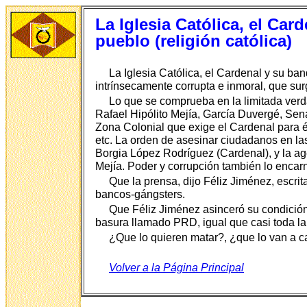
La Iglesia Católica, el Ca
pueblo (religión católica)
La Iglesia Católica, el Cardenal y su b
intrínsecamente corrupta e inmoral, que sur
Lo que se comprueba en la limitada verda
Rafael Hipólito Mejía, García Duvergé, Sen
Zona Colonial que exige el Cardenal para él 
etc. La orden de asesinar ciudadanos en las
Borgia López Rodríguez (Cardenal), y la ag
Mejía. Poder y corrupción también lo encar
Que la prensa, dijo Féliz Jiménez, escrit
bancos-gángsters.
Que Féliz Jiménez asinceró su condición
basura llamado PRD, igual que casi toda 
¿Que lo quieren matar?, ¿que lo van a can
Volver a la Página Principal