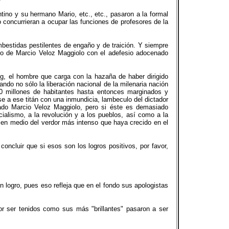
tino y su hermano Mario, etc., etc., pasaron a la formal
o concurrieran a ocupar las funciones de profesores de la
embestidas pestilentes de engaño y de traición. Y siempre
sco de Marcio Veloz Maggiolo con el adefesio adocenado
g, el hombre que carga con la hazaña de haber dirigido
ndo no sólo la liberación nacional de la milenaria nación
00 millones de habitantes hasta entonces marginados y
se a ese titán con una inmundicia, lambeculo del dictador
amado Marcio Veloz Maggiolo, pero si éste es demasiado
ialismo, a la revolución y a los pueblos, así como a la
e en medio del verdor más intenso que haya crecido en el
ncluir que si esos son los logros positivos, por favor,
 logro, pues eso refleja que en el fondo sus apologistas
or ser tenidos como sus más "brillantes" pasaron a ser