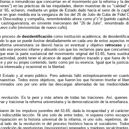
ahorras e inmundicias que concurrían en el movimiento por la reforma y la 
óvenes") en las prácticas de las iniquidades, dieron muestras de su "calidad
 del ’65, echaron, mediante un golpe de Estado dado hacia el seno de la cap
e en gran medida era la venganza de los del 26 de Julio de Cuba de Fidel C
os Doucoudray y compañía, renombrándolo ahora como p"c"d (partido capitula
mo castroguevarista, en sirviente mercenario del "26 de Julio", renombrado
nuevo cuño (revisionistas de nuevo cuño).
do proceso de
desidentificación
como institución académica; de desidentificac
l, todo lo que se puede ilustrar detalladamente en cada uno de estos aspecto
orma universitaria se desvió hacia un eventual y objetivo
retroceso
y d
todo ese proceso infame y absurdo con que los reclamos para que concurriera
que eran la parte sustancial del movimiento original del 61-65, fuera sust
actividad, podrá tener el alcance de aquel objetivo trazado y que fuera de 
e y por su propio contenido, tanto como por su esencia. Igual que la justicia 
a interesada y ocasional es la libertad.
l Estado y al erario público. Pero además falló estrepitosamente en cuanto
maestrías. Todos estos objetivos, que fueron los que hicieron triunfar el lib
 fulminados uno por uno ante las descargas alternadas de las mediocridad
a revolución. Es la peor y más artera de todas las traiciones. Así, quienes
r y traicionar la reforma universitaria y la democratización de la enseñanza.
iaron de los impulsos juveniles del 61-65, dada la incapacidad y el carácte
e indiscutible lección. Ni uno solo de entre todos, ni siquiera como excepc
mparación en la historia universal de la infamia, ni uno solo, repetimos, d
al lado de la revolución ni del proceso histórico hacia el socialismo. Tod
ondición de oportunistas (revisionistas) renegados y traidores recalcitrantes