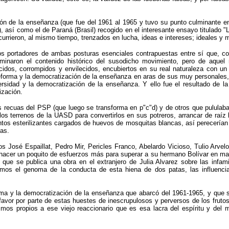
ión de la enseñanza (que fue del 1961 al 1965 y tuvo su punto culminante e
 así como el de Paraná (Brasil) recogido en el interesante ensayo titulado "
rrieron, al mismo tiempo, trenzados en lucha, ideas e intereses; ideales y 
os portadores de ambas posturas esenciales contrapuestas entre sí que, c
minaron el contenido histórico del susodicho movimiento, pero de aquel
ecidos, corrompidos y envilecidos, encubiertos en su real naturaleza con un
 reforma y la democratización de la enseñanza en aras de sus muy personales, 
rsidad y la democratización de la enseñanza. Y ello fue el resultado de la
ización.
as recuas del PSP (que luego se transforma en p"c"d) y de otros que pulula
los terrenos de la UASD para convertirlos en sus potreros, arrancar de raíz 
os esterilizantes cargados de huevos de mosquitas blancas, así perecerían e
das.
os José Espaillat, Pedro Mir, Pericles Franco, Abelardo Vicioso, Tulio Arve
e hacer un poquito de esfuerzos más para superar a su hermano Bolívar en ma
 que se publica una obra en el extranjero de Julia Alvarez sobre las infam
mos el genoma de la conducta de esta hiena de dos patas, las influenci
forma y la democratización de la enseñanza que abarcó del 1961-1965, y que
 favor por parte de estas huestes de inescrupulosos y perversos de los frut
mos propios a ese viejo reaccionario que es esa lacra del espíritu y del 