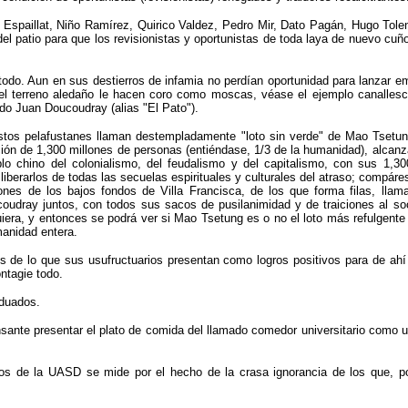
 Espaillat, Niño Ramírez, Quirico Valdez, Pedro Mir, Dato Pagán, Hugo Tolen
del patio para que los revisionistas y oportunistas de toda laya de nuevo cuñ
l todo. Aun en sus destierros de infamia no perdían oportunidad para lanzar 
e el terreno aledaño le hacen coro como moscas, véase el ejemplo canalle
ado Juan Doucoudray (alias "El Pato").
stos pelafustanes llaman destempladamente "loto sin verde" de Mao Tsetun
ión de 1,300 millones de personas (entiéndase, 1/3 de la humanidad), alcanza
lo chino del colonialismo, del feudalismo y del capitalismo, con sus 1,3
iberarlos de todas las secuelas espirituales y culturales del atraso; compáre
cones de los bajos fondos de Villa Francisca, de los que forma filas, ll
oudray juntos, con todos sus sacos de pusilanimidad y de traiciones al soc
uiera, y entonces se podrá ver si Mao Tsetung es o no el loto más refulgent
manidad entera.
de lo que sus usufructuarios presentan como logros positivos para de ahí co
ntagie todo.
aduados.
sante presentar el plato de comida del llamado comedor universitario como un
dos de la UASD se mide por el hecho de la crasa ignorancia de los que, p