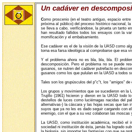
Un cadáver en descomposic
C
omo proscenio (en el teatro antiguo, espacio entr
próxima al público) del proceso histórico nacional,
se lleva a cabo, verificándose, la pirueta un tanto
han resultado fallidos todos los ensayos con la va
momificación y el embalsamiento.
Ese cadáver es el de la visión de la UASD como algo
torna esa farsa ideológica al comprobarse que esa vi
Y el problema ahora no es bla, bla, bla. El probl
descomposición. Pero el problema no se puede reso
gusanos, se nutren del cadáver putrefacto en descom
gusanos como los que pululan en la UASD a todos su
Tales son los grupúsculos del p"c"t, los "amigos" de 
Los grupos y movimientos que se sucedieron en la UA
Trujillo (1961) hicieron y dieron en la UASD todo
destellos de luces como luciérnagas nacidas del pa
alternativas-) la cáscara y las hojas secas que tan 
suyos que ya no les es dado seguir cargando con ell
enemigo, con el que a su vez colaboran las moscas 
La UASD, como institución académica, recibió el 
sociedad ni institución de ésta, jamás ha logrado subv
la biología, sin importar las fantasías con que se pr