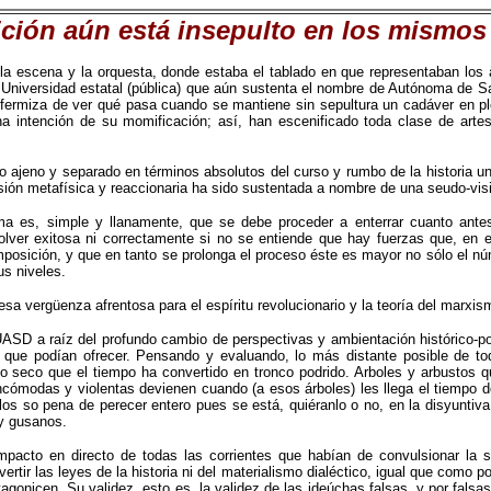
ión aún está insepulto en los mismos
e la escena y la orquesta, donde estaba el tablado en que representaban los
 la Universidad estatal (pública) que aún sustenta el nombre de Autónoma de
 enfermiza de ver qué pasa cuando se mantiene sin sepultura un cadáver en 
na intención de su momificación; así, han escenificado toda clase de artes
 ajeno y separado en términos absolutos del curso y rumbo de la historia un
sión metafísica y reaccionaria ha sido sustentada a nombre de una seudo-visió
ema es, simple y llanamente, que se debe proceder a enterrar cuanto ante
lver exitosa ni correctamente si no se entiende que hay fuerzas que, en 
posición, y que en tanto se prolonga el proceso éste es mayor no sólo el nú
s niveles.
esa vergüenza afrentosa para el espíritu revolucionario y la teoría del marxi
SD a raíz del profundo cambio de perspectivas y ambientación histórico-polí
 lo que podían ofrecer. Pensando y evaluando, lo más distante posible de
lo seco que el tiempo ha convertido en tronco podrido. Arboles y arbustos 
incómodas y violentas devienen cuando (a esos árboles) les llega el tiempo 
os so pena de perecer entero pues se está, quiéranlo o no, en la disyuntiva
y gusanos.
impacto en directo de todas las corrientes que habían de convulsionar l
ertir las leyes de la historia ni del materialismo dialéctico, igual que como 
otagonicen. Su validez, esto es, la validez de las ideúchas falsas, y por fals