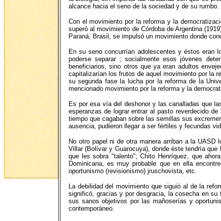
alcance hacia el seno de la sociedad y de su rumbo.
Con el movimiento por la reforma y la democratizac
superó al movimiento de Córdoba de Argentina (1919),
Paraná, Brasil, se impulsó un movimiento donde concu
En su seno concurrían adolescentes y éstos eran l
poderse separar ; socialmente esos jóvenes deter
beneficiarios, sino otros que ya eran adultos envej
capitalizarían los frutos de aquel movimiento por la
su segunda fase la lucha por la reforma de la Unive
mencionado movimiento por la reforma y la democrat
Es por esa vía del deshonor y las canalladas que l
esperanzas de lograr entrar al pasto reverdecido de 
tiempo que cagaban sobre las semillas sus excrement
ausencia, pudieron llegar a ser fértiles y fecundas vi
No otro papel ni de otra manera arriban a la UASD l
Villar (Bolívar y Guarocuya), donde éste tendría qu
que les sobra "talento"; Chito Henríquez, que ahora
Dominicana, es muy probable que en ella encontre
oportunismo (revisionismo) jruschovista, etc.
La debilidad del movimiento que siguió al de la re
significó, gracias y por desgracia, la cosecha en su
sus sanos objetivos por las mañoserías y oportunis
contemporáneo.