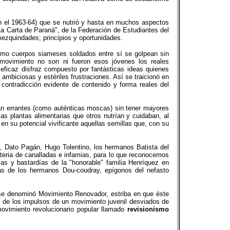
n el 1963-64) que se nutrió y hasta en muchos aspectos
La Carta de Paraná", de la Federación de Estudiantes del
mezquindades; principios y oportunidades.
omo cuerpos siameses soldados entre sí se golpean sin
 movimiento no son ni fueron esos jóvenes los reales
 eficaz disfraz compuesto por fantásticas ideas quienes
ambiciosas y estériles frustraciones. Así se traicionó en
 contradicción evidente de contenido y forma reales del
ban errantes (como auténticas moscas) sin tener mayores
las plantas alimentarias que otros nutrían y cuidaban, al
n su potencial vivificante aquellas semillas que, con su
lo, Dato Pagán, Hugo Tolentino, los hermanos Batista del
teria de canalladas e infamias, para lo que reconocemos
ias y bastardías de la "honorable" familia Henríquez en
as de los hermanos Dou-coudray, epígonos del nefasto
 se denominó Movimiento Renovador, estriba en que éste
os de los impulsos de un movimiento juvenil desviados de
movimiento revolucionario popular llamado
revisionismo