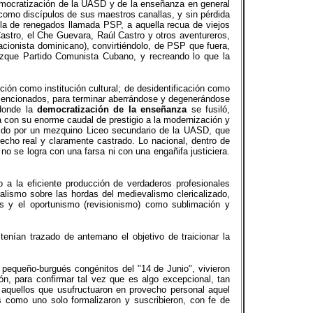
democratización de la UASD y de la enseñanza en general
" como discípulos de sus maestros canallas, y sin pérdida
illa de renegados llamada PSP, a aquella recua de viejos
astro, el Che Guevara, Raúl Castro y otros aventureros,
cionista dominicano), convirtiéndolo, de PSP que fuera,
 dizque Partido Comunista Cubano, y recreando lo que la
ión como institución cultural; de desidentificación como
s mencionados, para terminar aberrándose y degenerándose
onde la
democratización de la enseñanza
se fusiló,
 con su enorme caudal de prestigio a la modernización y
ituido por un mezquino Liceo secundario de la UASD, que
hecho real y claramente castrado. Lo nacional, dentro de
no se logra con una farsa ni con una engañifa justiciera.
 a la eficiente producción de verdaderos profesionales
eralismo sobre las hordas del medievalismo clericalizado,
es y el oportunismo (revisionismo) como sublimación y
 tenían trazado de antemano el objetivo de traicionar la
r pequeño-burgués congénitos del "14 de Junio", vivieron
ión, para confirmar tal vez que es algo excepcional, tan
e aquellos que usufructuaron en provecho personal aquel
os como uno solo formalizaron y suscribieron, con fe de
.