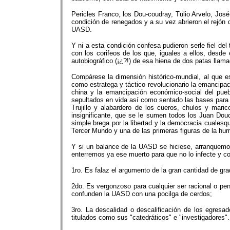
Pericles Franco, los Dou-coudray, Tulio Arvelo, José
condición de renegados y a su vez abrieron el rejón 
UASD.
Y ni a esta condición confesa pudieron serle fiel de
con los corifeos de los que, iguales a ellos, desd
autobiográfico (¡¿?!) de esa hiena de dos patas llam
Compárese la dimensión histórico-mundial, al que e
como estratega y táctico revolucionario la emancipac
china y la emancipación económico-social del pueb
sepultados en vida así como sentado las bases para l
Trujillo y alabardero de los cueros, chulos y mari
insignificante, que se le sumen todos los Juan Douc
simple brega por la libertad y la democracia cualesq
Tercer Mundo y una de las primeras figuras de la hu
Y si un balance de la UASD se hiciese, arranquemos 
enterremos ya ese muerto para que no lo infecte y co
1ro. Es falaz el argumento de la gran cantidad de gr
2do. Es vergonzoso para cualquier ser racional o pen
confunden la UASD con una pocilga de cerdos;
3ro. La descalidad o descalificación de los egresa
titulados como sus "catedráticos" e "investigadores".