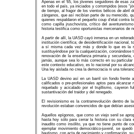
Apenas en el ’65, los jóvenes seguidores de esas z
en todo el país, ya iniciados y corrompidos (esos "j
de tiempo, al fragor de los vientos bélicos de abril
zánganos, que así recibían parte de su merecido, qu
quienes respaldaron el pequeño coup d’etat contra l
como capilla jruschovista, crítico del aventureris
historia testifica como oportunistas mercenarios de 
A partir de allí, la UASD cayó inmersa en un reitera
institución científica; de desidentificación naciona
a sí misma cada vez más y donde lo que es la ref
sustituyéndose por la cualquerización, coronándose 
renovación de la enseñanza primaria y secundaria, 
jamás, aunque sea lo más correcto en su particular 
este contexto educativo, es lo nacional por su alcanc
Una ley aislada no crea la democracia ni una toleranci
La UASD devino así en un barril sin fondo frente a
calificados o pre-profesionales aptos para alcanzar 
niquelado y acicalado por el trujillismo, cayeron
sustantivación del traidor y del renegado.
El revisionismo es la contrarrevolución dentro de l
revolución estaban convencidos de que debían asesina
Aquellos epígonos, que como un viejo senil se aprop
hasta hoy sólo para cerrar la historia con su clara 
inaudito como insólito, ya que no tiene punto de co
ejemplar movimiento democrático-juvenil, se quedó 
bautismo, con acta de nacimiento y confirmación, su c