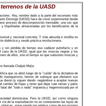
 terrenos de la UASD
 actores. Hoy, nombre dado a la parte del escenario más
 Santo Domingo (UASD) hace de crisol experimental donde
pleno proceso de descomposición inevitable, una vez que
 y triquiñuelas almacenadas por los beneficiarios de la
iversal y nacional concreta. Y más absurda e insólita se
n dialéctica y seudo práctica revolucionaria.
s y sin pérdida de tiempo ese cadáver putrefacto y en
el caso de la UASD, igual que las moscas negras y los
mero de ellos, sino el tiempo en que subsisten moscas y
smo llamada Chaljub Mejía.
tica que se abrió luego de la "caída" de la dictadura de
 todo maniqueísmo, hemos de subrayar que ofertaron sus
que dieron (y siguen dando -negándose a aceptar nuevas
del cambio de hojas y tener que dejar caer ramas y palos
 fatal del "todo o nada" impuesta y hegemonizada por el
a sociedad dominicana. Pero la UASD, así como ninguna
por vía de la masturbación no se contravienen las leyes de
as utópicas, sigue siendo tan relativa como de escasísimo