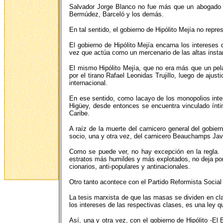
Salvador Jorge Blanco no fue más que un abogado de
Bermúdez, Barceló y los demás.
En tal sentido, el gobierno de Hipólito Mejía no repre
El gobierno de Hipólito Mejía encarna los intereses
vez que actúa como un mercenario de las altas instan
El mismo Hipólito Mejía, que no era más que un pel
por el tirano Rafael Leonidas Trujillo, luego de ajus
internacional.
En ese sentido, como lacayo de los monopolios inter
Higüey, desde entonces se encuentra vinculado íntim
Caribe.
A raíz de la muerte del carnicero general del gobie
socio, una y otra vez, del carnicero Beauchamps Javi
Como se puede ver, no hay excepción en la regla. 
estratos más humildes y más explotados, no deja por 
cionarios, anti-populares y antinacionales.
Otro tanto acontece con el Partido Reformista Social
La tesis marxista de que las masas se dividen en cla
los intereses de las respectivas clases, es una ley 
Así, una y otra vez, con el gobierno de Hipólito -El