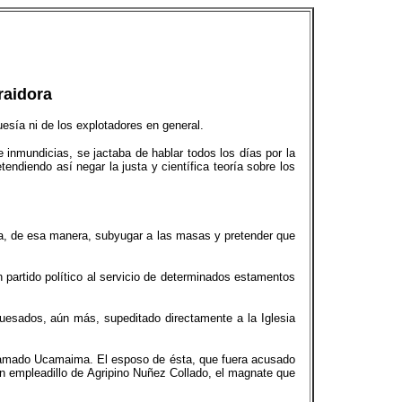
raidora
uesía ni de los explotadores en general.
nmundicias, se jactaba de hablar todos los días por la
endiendo así negar la justa y científica teoría sobre los
para, de esa manera, subyugar a las masas y pretender que
n partido político al servicio de determinados estamentos
guesados, aún más, supeditado directamente a la Iglesia
, llamado Ucamaima. El esposo de ésta, que fuera acusado
n empleadillo de Agripino Nuñez Collado, el magnate que