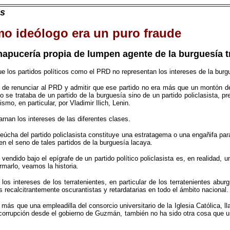
ás
o ideólogo era un puro fraude
hapucería propia de lumpen agente de la burguesía t
ue los partidos políticos como el PRD no representan los intereses de la burg
e renunciar al PRD y admitir que ese partido no era más que un montón de i
se trataba de un partido de la burguesía sino de un partido policlasista, pret
smo, en particular, por Vladimir Ilich, Lenin.
arnan los intereses de las diferentes clases.
 ideúcha del partido policlasista constituye una estratagema o una engañifa 
 el seno de tales partidos de la burguesía lacaya.
endido bajo el epígrafe de un partido político policlasista es, en realidad, u
rmarlo, veamos la historia.
 intereses de los terratenientes, en particular de los terratenientes abur
 recalcitrantemente oscurantistas y retardatarias en todo el ámbito nacional.
 más que una empleadilla del consorcio universitario de la Iglesia Católica
corrupción desde el gobierno de Guzmán, también no ha sido otra cosa que u