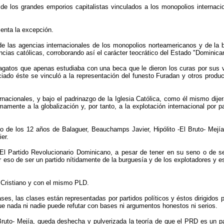
 los grandes emporios capitalistas vinculados a los monopolios internacion
senta la excepción.
 de las agencias internacionales de los monopolios norteamericanos y de la 
cias católicas, corroborando así el carácter teocrático del Estado "Dominica
agatos que apenas estudiaba con una beca que le dieron los curas por sus v
ticiado éste se vinculó a la representación del funesto Furadan y otros produc
nacionales, y bajo el padrinazgo de la Iglesia Católica, como él mismo dije
amente a la globalización y, por tanto, a la explotación internacional por 
rno de los 12 años de Balaguer, Beauchamps Javier, Hipólito -El Bruto- Mej
er.
El Partido Revolucionario Dominicano, a pesar de tener en su seno o de s
eso de ser un partido nítidamente de la burguesía y de los explotadores y e
 Cristiano y con el mismo PLD.
ses, las clases están representadas por partidos políticos y éstos dirigidos
que nada ni nadie puede refutar con bases ni argumentos honestos ni serios.
 Bruto- Mejía, queda deshecha y pulverizada la teoría de que el PRD es un p