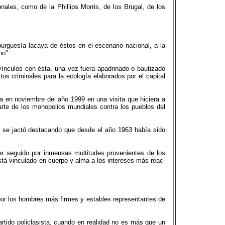
ales, como de la Phillips Morris, de los Brugal, de los
burguesía lacaya de éstos en el escenario nacional, a la
no".
ínculos con ésta, una vez fuera apadrinado o bautizado
tos criminales para la ecología elaborados por el capital
ra en noviembre del año 1999 en una visita que hiciera a
parte de los monopolios mundiales contra los pueblos del
ía se jactó destacando que desde el año 1963 había sido
er seguido por inmensas multitudes provenientes de los
stá vinculado en cuerpo y alma a los intereses más reac-
 por los hombres más firmes y estables representantes de
artido policlasista, cuando en realidad no es más que un