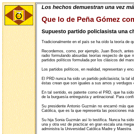
Los hechos demuestran una vez m
Que lo de Peña Gómez com
Supuesto partido policlasista una c
Tradicionalmente en el país se ha oído la teoría de q
Recordemos, como, por ejemplo, Juan Bosch, antes d
radio formulando absurdas teorías respecto de que no 
partidos políticos formulada por los clásicos del marxi
Los partidos políticos, en realidad, representan y enc
El PRD nunca ha sido un partido policlasista; la tal
éstas crean que son iguales a sus amos y verdugos en
En tal sentido, es patente como el PRD, que ha sido v
de la burguesía entreguista y antinacional. Para confi
Su presidente Antonio Guzmán no encarnó más que los
Católica, que es la que representa las posiciones más
Su hija Sonia Guzmán así lo testifica. Nunca ha sido
una y otra vez de practicar en gran escala una mega
administra la Universidad Católica Madre y Maestra.