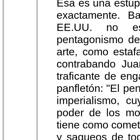
Esa es una estúpi
exactamente. B
EE.UU. no es
pentagonismo de 
arte, como estaf
contrabando Jua
traficante de en
panfletón: "El p
imperialismo, c
poder de los mon
tiene como comet
y saqueos de to