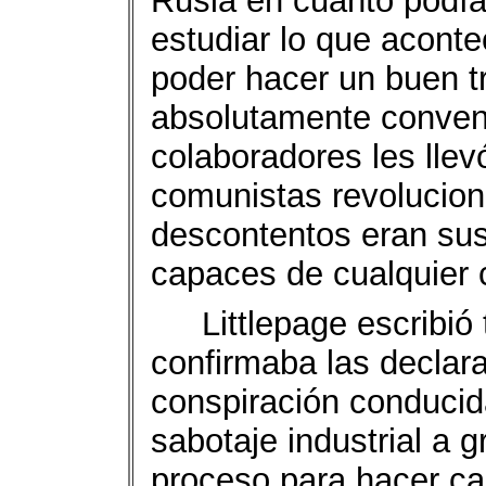
Rusia en cuanto podía 
estudiar lo que acontec
poder hacer un buen t
absolutamente convenc
colaboradores les lle
comunistas revolucionar
descontentos eran su
capaces de cualquier 
Littlepage escribi
confirmaba las declara
conspiración conducida
sabotaje industrial a 
proceso para hacer cae