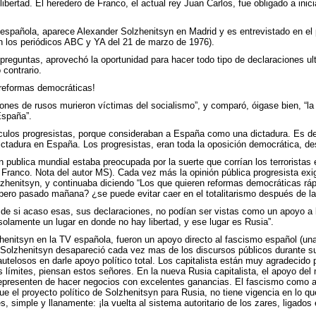
bertad. El heredero de Franco, el actual rey Juan Carlos, fue obligado a inici
 española, aparece Alexander Solzhenitsyn en Madrid y es entrevistado en el 
en los periódicos ABC y YA del 21 de marzo de 1976).
preguntas, aprovechó la oportunidad para hacer todo tipo de declaraciones ult
 contrario.
 reformas democráticas!
llones de rusos murieron víctimas del socialismo”, y comparó, óigase bien, “
España”.
ulos progresistas, porque consideraban a España como una dictadura. Es decir
ictadura en España. Los progresistas, eran toda la oposición democrática, d
 publica mundial estaba preocupada por la suerte que corrían los terroristas e
Franco. Nota del autor MS). Cada vez más la opinión pública progresista exi
olzhenitsyn, y continuaba diciendo “Los que quieren reformas democráticas 
ro pasado mañana? ¿se puede evitar caer en el totalitarismo después de la
 de si acaso esas, sus declaraciones, no podían ser vistas como un apoyo a l
lamente un lugar en donde no hay libertad, y ese lugar es Rusia”.
enitsyn en la TV española, fueron un apoyo directo al fascismo español (una 
 Solzhenitsyn desapareció cada vez mas de los discursos públicos durante su
autelosos en darle apoyo político total. Los capitalista están muy agradecido 
s límites, piensan estos señores. En la nueva Rusia capitalista, el apoyo del
representen de hacer negocios con excelentes ganancias. El fascismo como al
ue el proyecto político de Solzhenitsyn para Rusia, no tiene vigencia en lo 
, simple y llanamente: ¡la vuelta al sistema autoritario de los zares, ligados 