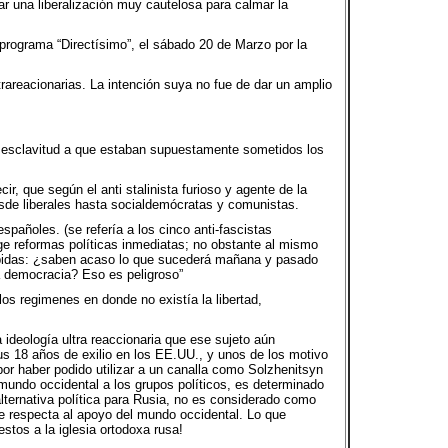
ar una liberalización muy cautelosa para calmar la
programa “Directísimo”, el sábado 20 de Marzo por la
rareacionarias. La intención suya no fue de dar un amplio
la esclavitud a que estaban supuestamente sometidos los
, que según el anti stalinista furioso y agente de la
esde liberales hasta socialdemócratas y comunistas.
spañoles. (se refería a los cinco anti-fascistas
ge reformas políticas inmediatas; no obstante al mismo
rápidas: ¿saben acaso lo que sucederá mañana y pasado
 democracia? Eso es peligroso”
os regimenes en donde no existía la libertad,
ideología ultra reaccionaria que ese sujeto aún
s 18 años de exilio en los EE.UU., y unos de los motivo
por haber podido utilizar a un canalla como Solzhenitsyn
 mundo occidental a los grupos políticos, es determinado
ternativa política para Rusia, no es considerado como
que respecta al apoyo del mundo occidental. Lo que
estos a la iglesia ortodoxa rusa!