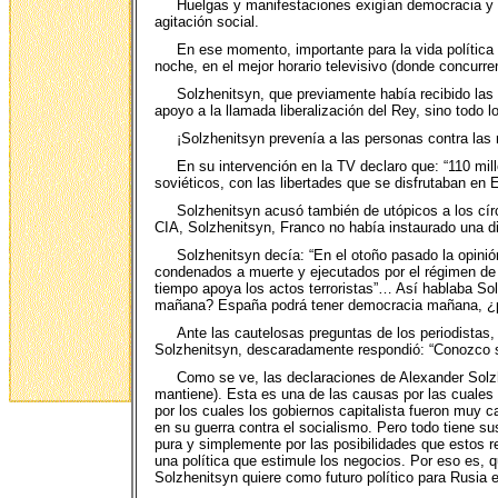
Huelgas y manifestaciones exigían democracia y li
agitación social.
En ese momento, importante para la vida política
noche, en el mejor horario televisivo (donde concurr
Solzhenitsyn, que previamente había recibido las 
apoyo a la llamada liberalización del Rey, sino todo lo
¡Solzhenitsyn prevenía a las personas contra las
En su intervención en la TV declaro que: “110 mi
soviéticos, con las libertades que se disfrutaban en 
Solzhenitsyn acusó también de utópicos a los círc
CIA, Solzhenitsyn, Franco no había instaurado una d
Solzhenitsyn decía: “En el otoño pasado la opinión
condenados a muerte y ejecutados por el régimen de 
tiempo apoya los actos terroristas”… Así hablaba S
mañana? España podrá tener democracia mañana, ¿pe
Ante las cautelosas preguntas de los periodistas,
Solzhenitsyn, descaradamente respondió: “Conozco so
Como se ve, las declaraciones de Alexander Solzh
mantiene). Esta es una de las causas por las cuales
por los cuales los gobiernos capitalista fueron muy c
en su guerra contra el socialismo. Pero todo tiene su
pura y simplemente por las posibilidades que estos 
una política que estimule los negocios. Por eso es, q
Solzhenitsyn quiere como futuro político para Rusia es