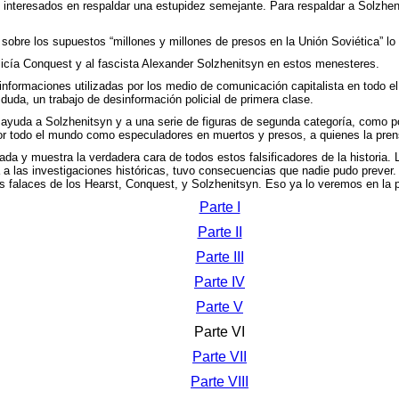
n interesados en respaldar una estupidez semejante. Para respaldar a Solzheni
sobre los supuestos “millones y millones de presos en la Unión Soviética” lo
olicía Conquest y al fascista Alexander Solzhenitsyn en estos menesteres.
 informaciones utilizadas por los medio de comunicación capitalista en todo 
 duda, un trabajo de desinformación policial de primera clase.
ayuda a Solzhenitsyn y a una serie de figuras de segunda categoría, como p
 todo el mundo como especuladores en muertos y presos, a quienes la prens
tada y muestra la verdadera cara de todos estos falsificadores de la historia
 a las investigaciones históricas, tuvo consecuencias que nadie pudo prever.
s falaces de los Hearst, Conquest, y Solzhenitsyn. Eso ya lo veremos en la 
Parte I
Parte II
Parte III
Parte IV
Parte V
Parte VI
Parte VII
Parte VIII