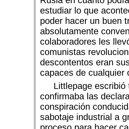
Rusia en cuanto podía 
estudiar lo que acontec
poder hacer un buen t
absolutamente convenc
colaboradores les lle
comunistas revolucionar
descontentos eran su
capaces de cualquier 
Littlepage escribi
confirmaba las declara
conspiración conducida
sabotaje industrial a 
proceso para hacer cae