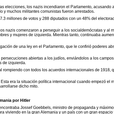
s elecciones, los nazis incendiaron el Parlamento, acusando a l
o y muchos militantes comunistas fueron arrestados.
 17.3 millones de votos y 288 diputados con un 48% del electo
 los nazis comenzaron a perseguir a los socialdemócratas y al 
bres y mujeres de izquierda. Mientras tanto, continuaba aumen
ulgación de una ley en el Parlamento, que le confirió poderes 
persecuciones abiertas a los judíos, enviándolos a los campos
 de izquierda.
total rompiendo con todos los acuerdos internacionales de 1918,
sta era la situación política internacional cuando empezó el m
arrollarse dicho mito.
mania por Hitler
e encontraba Jossef Goebbels, ministro de propaganda y máximo
a viviendo en la gran Alemania y un país con un gran espacio vit