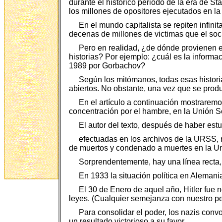
durante el histórico periodo de la era de S
los millones de opositores ejecutados en la
En el mundo capitalista se repiten infinita
decenas de millones de victimas que el soc
Pero en realidad, ¿de dónde provienen es
historias? Por ejemplo: ¿cuál es la informa
1989 por Gorbachov?
Según los mitómanos, todas esas historia
abiertos. No obstante, una vez que se prod
En el artículo a continuación mostrarem
concentración por el hambre, en la Unión So
El autor del texto, después de haber estu
efectuadas en los archivos de la URSS, 
de muertos y condenado a muertes en la Unió
Sorprendentemente, hay una línea recta, a
En 1933 la situación política en Alemania
El 30 de Enero de aquel año, Hitler fue 
leyes. (Cualquier semejanza con nuestro pe
Para consolidar el poder, los nazis conv
un resultado victorioso a su favor.