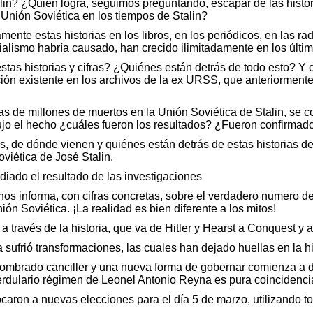
talin? ¿Quién logra, seguimos preguntando, escapar de las histo
 Unión Soviética en los tiempos de Stalin?
mente estas historias en los libros, en los periódicos, en las radi
ialismo habría causado, han crecido ilimitadamente en los últi
tas historias y cifras? ¿Quiénes están detrás de todo esto? Y 
ción existente en los archivos de la ex URSS, que anteriormente 
s de millones de muertos en la Unión Soviética de Stalin, se co
ujo el hecho ¿cuáles fueron los resultados? ¿Fueron confirmado
os, de dónde vienen y quiénes están detrás de estas historias 
viética de José Stalin.
diado el resultado de las investigaciones
nos informa, con cifras concretas, sobre el verdadero numero d
n Soviética. ¡La realidad es bien diferente a los mitos!
 través de la historia, que va de Hitler y Hearst a Conquest y a
 sufrió transformaciones, las cuales han dejado huellas en la hi
nombrado canciller y una nueva forma de gobernar comienza a de
rdulario régimen de Leonel Antonio Reyna es pura coincidenci
ocaron a nuevas elecciones para el día 5 de marzo, utilizando 