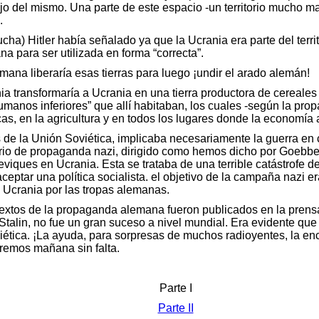
ojo del mismo. Una parte de este espacio -un territorio mucho 
.
ucha) Hitler había señalado ya que la Ucrania era parte del terr
 para ser utilizada en forma “correcta”.
ana liberaría esas tierras para luego ¡undir el arado alemán!
a transformaría a Ucrania en una tierra productora de cereales
humanos inferiores” que allí habitaban, los cuales -según la pro
icas, en la agricultura y en todos los lugares donde la economía
 de la Unión Soviética, implicaba necesariamente la guerra en 
sterio de propaganda nazi, dirigido como hemos dicho por Goebb
viques en Ucrania. Esta se trataba de una terrible catástrofe 
eptar una política socialista. el objetivo de la campaña nazi er
e Ucrania por las tropas alemanas.
textos de la propaganda alemana fueron publicados en la prensa
Stalin, no fue un gran suceso a nivel mundial. Era evidente qu
iética. ¡La ayuda, para sorpresas de muchos radioyentes, la e
remos mañana sin falta.
Parte I
Parte II