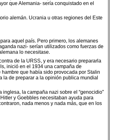
mayor que Alemania- sería conquistado en el
itorio alemán. Ucrania u otras regiones del Este
 para aquel país. Pero primero, los alemanes
paganda nazi- serían utilizados como fuerzas de
 alemana lo necesitase.
contra de la URSS, y era necesario prepararla
els, inició en el 1934 una campaña de
de hambre que había sido provocada por Stalin
a la de preparar a la opinión publica mundial
 inglesa, la campaña nazi sobre el “genocidio”
e Hitler y Goebbles necesitaban ayuda para
ncontraron, nada menos y nada más, que en los