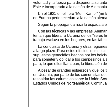
voluntad y la fuerza para disponer a su ant
Este e incorporado a la nación de Alemania
En el 1925 en el libro “Mein Kampf” (mi l
de Europa pertenecerían a la nación alemana
Según la propaganda nazi la espada alem
Con las técnicas y las empresas, Alemani
tenían que liberar a Ucrania de los “seres 
trabajo esclava en los hogares, en las fábr
La conquista de Ucrania y otras regiones
a largo plazo. Para estos efectos, el mini
supuestos genocidios hechos por los bolche
para someter y obligar a los campesinos a ac
para, lo que ellos llamaban, la liberación d
A pesar de grandes esfuerzos y que los 
en Ucrania, por parte de los comunistas de 
respaldar las calumnias sobre la Unión Sov
Estados Unidos de Norteamérica! Continua