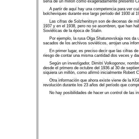
sería de un millón como exageradamente presentó Co
A partir de aquí hay una competencia para ver cu
bolcheviques durante ese largo período del 1930 al 1
Las cifras de Solzhenitsyn son de decenas de mil
1937 y en el 1938, pero no se asombren, que han ha
Soviéticas de la época de Stalin.
Por ejemplo, la rusa Olga Shatunovskaja nos da u
sacados de los archivos soviéticos, arrojan una info
En primer lugar, es preciso decir que las cifras 
riesgo de contar una misma cantidad dos veces y darn
Según un investigador, Dimitri Volkogonov, nombra
desde el primero de octubre del 1936 al 30 de septie
siquiera un millón, como afirmó inicialmente Robert 
Otra información que ahora existe viene de la KG
revolución durante los 23 años del período que comp
No hay posibilidades de hacer un control de las 