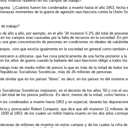
tos muertos hubieron en los campos de trabajo?
 pregunta: “¿Cuántos fueron los condenados a muerte hasta el año 1953, fecha 
menazas inminentes de la guerra de agresión nazi-fascista contra la Unión So
 de trabajo?
e año a año, por ejemplo, en el año ‘34 murieron 5.2% del total de prisione
en los campos eran causadas por la falta de recursos en la sociedad. En prime
una gran concentración de personas en condiciones no ideales de salubridad
ampos, sino que existía igualmente en la sociedad en general como también 
enzaron a utilizarse, que fue cosa prácticamente de una fecha posterior a la
ron los años de guerra cuando la barbarie del nazi-fascismo obligó a todos los 
rabajo más de medio millón de presos lo que es más de la mitad de todos lo
 Repúblicas Socialistas Soviéticas, más de 26 millones de personas.
 olvidar que en los países “libres”, es decir, en los países no del sistema s
 Socialistas Soviéticas mejoraron, en el decenio de los años ‘50 y con el us
) del total de los presos políticos. Es decir, menos de la mitad, como hemos d
n los condenados a muerte hasta 1953 y en especial, durante las depuracio
licía y provocador Robert Conquest, que dice que allí murieron 12 millones de
1930 al 1953, de los cuales un millón habría muerto en los dos años corresp
 decenas de millones de muertos en estos campos y de los cuales la cifra de