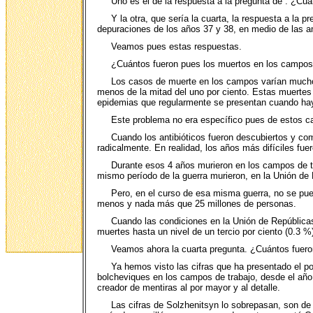
Uno es el de la respuesta a la pregunta de :
¿Cuán
Y la otra, que sería la cuarta, la respuesta a la
depuraciones de los años 37 y 38, en medio de las a
Veamos pues estas respuestas.
¿Cuántos fueron pues los muertos en los campos
Los casos de muerte en los campos varían mucho d
menos de la mitad del uno por ciento. Estas muertes 
epidemias que regularmente se presentan cuando hay 
Este problema no era específico pues de estos c
Cuando los antibióticos fueron descubiertos y com
radicalmente. En realidad, los años más difíciles fue
Durante esos 4 años murieron en los campos de t
mismo período de la guerra murieron, en la Unión de
Pero, en el curso de esa misma guerra, no se puede
menos y nada más que 25 millones de personas.
Cuando las condiciones en la Unión de Repúblicas
muertes hasta un nivel de un tercio por ciento (0.3 %
Veamos ahora la cuarta pregunta. ¿Cuántos fuero
Ya hemos visto las cifras que ha presentado el po
bolcheviques en los campos de trabajo, desde el año 
creador de mentiras al por mayor y al detalle.
Las cifras de Solzhenitsyn lo sobrepasan, son de