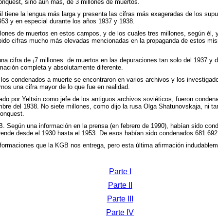
nquest, sino aún más, de 3 millones de muertos.
ál tiene la lengua más larga y presenta las cifras más exageradas de los su
953 y en especial durante los años 1937 y 1938.
lones de muertos en estos campos, y de los cuales tres millones, según él, 
bido cifras mucho más elevadas mencionadas en la propaganda de estos mism
na cifra de ¡7 millones
de muertos en las depuraciones tan solo del 1937 y 
rmación completa y absolutamente diferente.
de los condenados a muerte se encontraron en varios archivos y los investigad
os una cifra mayor de lo que fue en realidad.
do por Yeltsin como jefe de los antiguos archivos soviéticos, fueron condena
mbre del 1938. No siete millones, como dijo la rusa Olga Shatunovskaja, ni ta
Conquest.
B. Según una información en la prensa (en febrero de 1990), habían sido con
rende desde el 1930 hasta el 1953. De esos habían sido condenados 681.692 
informaciones que la KGB nos entrega, pero esta última afirmación indudable
Parte I
Parte II
Parte III
Parte IV