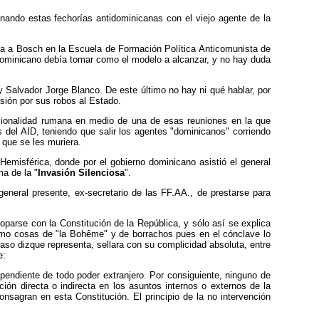
nando estas fechorías antidominicanas con el viejo agente de la
ia a Bosch en la Escuela de Formación Política Anticomunista de
dominicano debía tomar como el modelo a alcanzar, y no hay duda
alvador Jorge Blanco. De este último no hay ni qué hablar, por
asión por sus robos al Estado.
acionalidad rumana en medio de una de esas reuniones en la que
 del AID, teniendo que salir los agentes "dominicanos" corriendo
 que se les muriera.
misférica, donde por el gobierno dominicano asistió el general
ma de la "
Invasión Silenciosa
".
eneral presente, ex-secretario de las FF.AA., de prestarse para
oparse con la Constitución de la República, y sólo así se explica
como cosas de "la Bohême" y de borrachos pues en el cónclave lo
aso dizque representa, sellara con su complicidad absoluta, entre
e:
ependiente de todo poder extranjero. Por consiguiente, ninguno de
ción directa o indirecta en los asuntos internos o externos de la
nsagran en esta Constitución. El principio de la no intervención