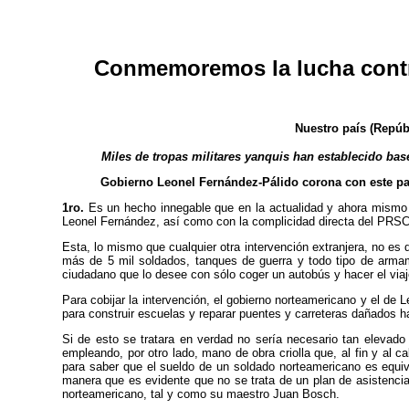
Conmemoremos la lucha contra
Nuestro país (Repúb
Miles de tropas militares yanquis han establecido base
Gobierno Leonel Fernández-Pálido corona con este pas
1ro.
Es un hecho innegable que en la actualidad y ahora mismo R
Leonel Fernández, así como con la complicidad directa del PRSC
Esta, lo mismo que cualquier otra intervención extranjera, no e
más de 5 mil soldados, tanques de guerra y todo tipo de armam
ciudadano que lo desee con sólo coger un autobús y hacer el viaj
Para cobijar la intervención, el gobierno norteamericano y el d
para construir escuelas y reparar puentes y carreteras dañados 
Si de esto se tratara en verdad no sería necesario tan elevad
empleando, por otro lado, mano de obra criolla que, al fin y al
para saber que el sueldo de un soldado norteamericano es equi
manera que es evidente que no se trata de un plan de asistenci
norteamericano, tal y como su maestro Juan Bosch.