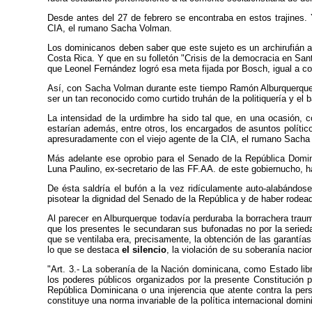
Desde antes del 27 de febrero se encontraba en estos trajines.
CIA, el rumano Sacha Volman.
Los dominicanos deben saber que este sujeto es un archirufián 
Costa Rica. Y que en su folletón "Crisis de la democracia en S
que Leonel Fernández logró esa meta fijada por Bosch, igual a 
Así, con Sacha Volman durante este tiempo Ramón Alburquerque 
ser un tan reconocido como curtido truhán de la politiquería y el
La intensidad de la urdimbre ha sido tal que, en una ocasión,
estarían además, entre otros, los encargados de asuntos polític
apresuradamente con el viejo agente de la CIA, el rumano Sacha 
Más adelante ese oprobio para el Senado de la República Domin
Luna Paulino, ex-secretario de las FF.AA. de este gobiernucho, h
De ésta saldría el bufón a la vez ridículamente auto-alabándos
pisotear la dignidad del Senado de la República y de haber rodead
Al parecer en Alburquerque todavía perduraba la borrachera traum
que los presentes le secundaran sus bufonadas no por la seried
que se ventilaba era, precisamente, la obtención de las garantía
lo que se destaca
el silencio
, la violación de su soberanía nacio
"Art. 3.- La soberanía de la Nación dominicana, como Estado libr
los poderes públicos organizados por la presente Constitución po
República Dominicana o una injerencia que atente contra la pers
constituye una norma invariable de la política internacional domi