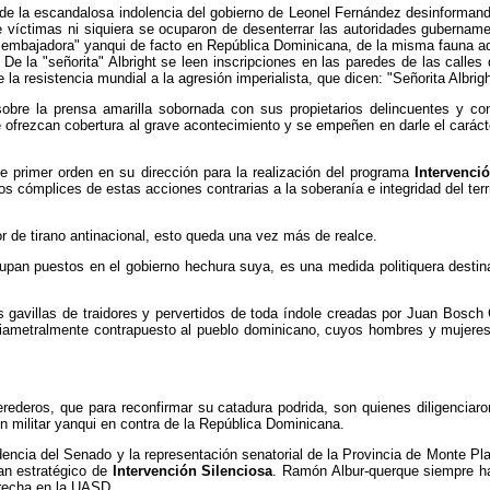
 de la escandalosa indolencia del gobierno de Leonel Fernández desinformand
 víctimas ni siquiera se ocuparon de desenterrar las autoridades gubername
"embajadora" yanqui de facto en República Dominicana, de la misma fauna aquel
. De la "señorita" Albright se leen inscripciones en las paredes de las call
 la resistencia mundial a la agresión imperialista, que dicen: "Señorita Albrig
obre la prensa amarilla sobornada con sus propietarios delincuentes y c
e ofrezcan cobertura al grave acontecimiento y se empeñen en darle el carác
primer orden en su dirección para la realización del programa
Intervenci
os cómplices de estas acciones contrarias a la soberanía e integridad del ter
r de tirano antinacional, esto queda una vez más de realce.
upan puestos en el gobierno hechura suya, es una medida politiquera destina
s gavillas de traidores y pervertidos de toda índole creadas por Juan Bosc
a diametralmente contrapuesto al pueblo dominicano, cuyos hombres y mujere
eros, que para reconfirmar su catadura podrida, son quienes diligenciaron 
n militar yanqui en contra de la República Dominicana.
encia del Senado y la representación senatorial de la Provincia de Monte P
an estratégico de
Intervención Silenciosa
. Ramón Albur-querque siempre h
derecha en la UASD.