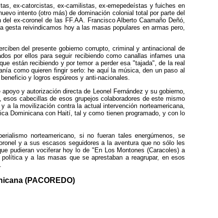
tas, ex-catorcistas, ex-camilistas, ex-emepedeístas y fuiches en
uevo intento (otro más) de dominación colonial total por parte del
en del ex-coronel de las FF.AA. Francisco Alberto Caamaño Deñó,
ella gesta reivindicamos hoy a las masas populares en armas pero,
ciben del presente gobierno corrupto, criminal y antinacional de
os por ellos para seguir recibiendo como canallas infames una
que están recibiendo y por temor a perder esa "tajada", de la real
ranía como quieren fingir serlo: he aquí la música, den un paso al
 beneficio y logros espúreos y anti-nacionales.
e apoyo y autorización directa de Leonel Fernández y su gobierno,
, esos cabecillas de esos grupejos colaboradores de este mismo
 y a la movilización contra la actual intervención norteamericana,
lica Dominicana con Haití, tal y como tienen programado, y con lo
mperialismo norteamericano, si no fueran tales energúmenos, se
oronel y a sus escasos seguidores a la aventura que no sólo les
a que pudieran vociferar hoy lo de "En Los Montones (Caracoles) a
 política y a las masas que se aprestaban a reagrupar, en esos
.
ominicana (PACOREDO)