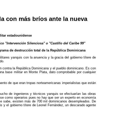
a con más bríos ante la nueva
litar estadounidense
co "Intervención Silenciosa" o "Castillo del Caribe 99"
grama de destrucción total de la República Dominicana
ares yanquis con la anuencia y la gracia del gobierno títere de
do.
ón contra la República Dominicana y el pueblo dominicano. Es con
na base militar en Monte Plata, dato comprobable por cualquier
uento de que eran tropas norteamericanas imperialistas que están
ucho de ingenieros y técnicos yanquis se efectuarían las obras
idense como operarios pues no hay que ser un experto en economía
o se sabe, existen más de 700 mil dominicanos desempleados. De
s y el gobierno títere de Leonel Fernández, un descarado agente