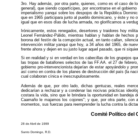
3ro. Hay además, por otra parte, quienes, como es el caso de lo
general), que siendo copartícipes, por encontrarse en el gobierno
imperialismo yanqui sobre los despojos de la República Dominic
que en 1965 participara junto al pueblo dominicano, y éste y no 
igual que en esos días de lucha armada, no glorificamos a verdug
Irónicamente, estos renegados, desertores y traidores hoy milit
Leonel Fernández-Pálido, mientras hablan y hablan de hechos 
borona del festín de la corrupción actual, en tanto callan, silen
intervención militar yanqui que hoy, a 34 años del 1965, de nuevo
frente ahora y dejen en su justo lugar aquel pasado, que ni siqui
Si en realidad y si en verdad en los cabecillas de los grupejos 
las tropas de batallones selectos de las FF.AA. el 27 de febr
gobierno pro-intervencionista dejarían de estar apoyándolo y prom
así como en contra de los planes de destrucción del país (la nac
cual colaboran cínica e inescrupulosamente.
Además de que, por otro lado, dichas gentuzas, reales mercena
dedicarían a rechazar y a condenar las nocivas prácticas ideol
costara la vida, sino que le brindara la oportunidad en bandeja 
Caamaño le majamos los cojones"; y que, por otra parte, con a
momentos, sus fuerzas para reemprender la lucha contra la dictadu
Comité Político del
28 de Abril de 1999
Santo Domingo, R.D.