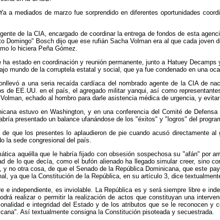
 Ya a mediados de marzo fue sorprendido en diferentes oportunidades coordi
agente de la CIA, encargado de coordinar la entrega de fondos de esta agenc
anto Domingo" Bosch dijo que ese rufián Sacha Volman era al que cada joven 
como lo hiciera Peña Gómez.
ha estado en coordinación y reunión permanente, junto a Hatuey Decamps y S
 bajo mundo de la corruptela estatal y social, que ya fue condenado en una oc
 conllevó a una seria recaída cardíaca del nombrado agente de la CIA de n
os de EE.UU. en el país, el agregado militar yanqui, así como representantes
Volman, echado al hombro para darle asistencia médica de urgencia, y evitar
icana estuvo en Washington, y en una conferencia del Comité de Defensa He
abría presentado un balance ufanándose de los "éxitos" y "logros" del progra
e de que los presentes lo aplaudieron de pie cuando acusó directamente al g
o la sede congresional del país.
ática aquélla que le habría fijado con obsesión sospechosa su "afán" por arr
ad de lo que decía, como el bufón alienado ha llegado simular creer, sino 
s, y no otra cosa, de que el Senado de la República Dominicana, que este pay
nal, ya que la Constitución de la República, en su artículo 3, dice textualment
e e independiente, es inviolable. La República es y será siempre libre e ind
drá realizar o permitir la realización de actos que constituyan una interven
onalidad e integridad del Estado y de los atributos que se le reconocen y co
nicana". Así textualmente consigna la Constitución pisoteada y secuestrada.