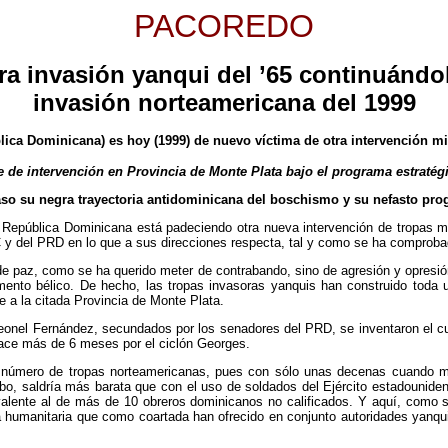
PACOREDO
 invasión yanqui del ’65 continuándol
invasión norteamericana del 1999
lica Dominicana) es hoy (1999) de nuevo víctima de otra intervención mi
 de intervención en Provincia de Monte Plata bajo el programa estratégi
o su negra trayectoria antidominicana del boschismo y su nefasto pro
epública Dominicana está padeciendo otra nueva intervención de tropas milit
 y del PRD en lo que a sus direcciones respecta, tal y como se ha comproba
s de paz, como se ha querido meter de contrabando, sino de agresión y opresi
ento bélico. De hecho, las tropas invasoras yanquis han construido toda u
e a la citada Provincia de Monte Plata.
e Leonel Fernández, secundados por los senadores del PRD, se inventaron el c
hace más de 6 meses por el ciclón Georges.
o número de tropas norteamericanas, pues con sólo unas decenas cuando m
 cabo, saldría más barata que con el uso de soldados del Ejército estadoun
valente al de más de 10 obreros dominicanos no calificados. Y aquí, com
a humanitaria que como coartada han ofrecido en conjunto autoridades yanqui