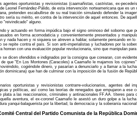
s agentes oportunistas y revisionistas (caamañistas, castristas, ex-pecedeís
 de Leonel Fernández-Pálido, de esta intervención norteamericana que es un n
ana, pretenden escabullirse de su real traición simulando defender la imag
otro sería su mérito, en contra de la intervención de aquel entonces. De aqu
o "reivindicado" alguno.
ando y actuando en forma impúdica bajo el signo ominoso del soborno que per
pasados en forma acomodaticia y convenientemente presentados y manipulad
cian y nada hacen y ni siquiera se atreven a hablar, solamente pensando en lo 
 se repite contra el país. Si son anti-imperialistas y luchadores por la sobe
era honran con una evaluación popular revolucionaria, sino que manipulan para
que se dicen ofendidos e indignados por la consigna que corearan, con evident
ero, de que "En Los Montones (Caracoles) a Caamaño le majamos los cojones"
oviéndolo, cogiéndole dinero, y pasarían a denunciarlo y a llamar a la lucha
ión dominicana) que han de culminar con la imposición de la fusión de Repúb
rios oportunistas y revisionistas contrarre-volucionarios, agentes del i
ógicas y políticas, así como las teorías de renegados que empujaron a ese c
de plata a las reaccionarios, criminales y antinacionales FF.AA. títeres par
quella aventura, el ex-coronel Caamaño le asestó un duro golpe a la lucha
ra yanqui-balaguerista por la libertad, la democracia y la soberanía nacional
 Comité Central del Partido Comunista de la República D