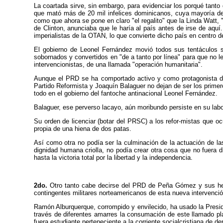
La coartada sirve, sin embargo, para evidenciar los porqué tanto
que mató más de 20 mil infelices dominicanos, cuya mayoría de
como que ahora se pone en claro "el regalito" que la Linda Watt, 
de Clinton, anunciaba que le haría al país antes de irse de aquí
imperialistas de la OTAN, lo que convierte dicho país en centro de
El gobierno de Leonel Fernández movió todos sus tentáculos s
sobornados y convertidos en "de a tanto por línea" para que no l
intervencionistas, de una llamada "operación humanitaria".
Aunque el PRD se ha comportado activo y como protagonista de 
Partido Reformista y Joaquín Balaguer no dejan de ser los primer
todo en el gobierno del fantoche antinacional Leonel Fernández.
Balaguer, ese perverso lacayo, aún moribundo persiste en su labo
Su orden de licenciar (botar del PRSC) a los refor-mistas que oc
propia de una hiena de dos patas.
Así como otra no podía ser la culminación de la actuación de la
dignidad humana criolla, no podía crear otra cosa que no fuer
hasta la victoria total por la libertad y la independencia.
2do.
Otro tanto cabe decirse del PRD de Peña Gómez y sus hered
contingentes militares norteamericanos de esta nueva intervenció
Ramón Alburquerque, corrompido y envilecido, ha usado la Presid
través de diferentes amarres la consumación de este llamado pl
fuera estudiante perteneciente a la corriente socialcristiana de 