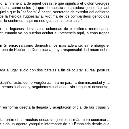
o la inminencia de aquel desastre que significó el ciclón Georges
ntales come-solos (lo que demuestra su catadura genocida), así
la que la "señorita" Albright, secretaria de exterior del gobierno
es de la heroica Yugoeslavia, víctima de los bombardeos genocidas
ht, lo sentimos, aquí no nos gustan las lesbianas".
on sus legiones de venales columnas de plumíferos mercenarios
ter, cuando ya no puedan ocultar su presencia aquí, a esas tropas
ón Silenciosa
como demostramos más adelante, sin embargo el
ritorio de República Dominicana, cuya responsabilidad recae sobre
da a jugar sucio con dos barajas a fin de ocultar su real postura
h Gaviño; éste, como vergüenza infame para la dominicanidad y la
s hemos luchado y seguiremos luchando, sin tregua ni descanso,
en forma directa la llegada y aceptación oficial de las tropas y
lata, entre otras muchas cosas vergonzosas más, para coordinar a
a sido un agente yanqui e informante de su Embajada desde que