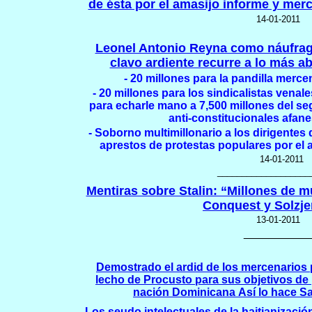
de ésta por el amasijo informe y merc
14-01-2011
Leonel Antonio Reyna como náufrago
clavo ardiente recurre a lo más ab
-
20 millones para la pandilla merce
-
20 millones para los sindicalistas vena
para echarle mano a 7,500 millones del se
anti-constitucionales afane
-
Soborno multimillonario a los dirigentes 
aprestos de protestas populares por el
14-01-2011
___________________
Mentiras sobre Stalin: “Millones de 
Conquest y Solzje
13-01-2011
__________
Demostrado el ardid de los mercenarios 
lecho de Procusto para sus objetivos de p
nación Dominicana
Así
lo hace Sa
Los seudo intelectuales de la haitianizaci