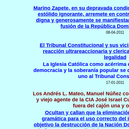
Marino Zapete, en su depravada condic
estólido ignorante, arremete en con
digna y generosamente se manifiestan 
fusión de la República Domi
08-04-2011
El Tribunal Constitucional y sus vic
reacción ultrareaccionaria y cleric
legalidad
La Iglesia Católica como acérrima 
democracia y la soberanía popular se 
uno
al
Tribunal Cons
17-01-2011
Los Andrés L. Mateo, Manuel Núñez co
y viejo agente de la CIA José Israel C
fuera del cajón una y 
Ocultan y callan que la eliminació
gramática para el uso correcto del 
objetivo la destrucción de la
N
ación D