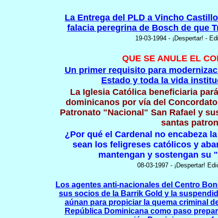
La Entrega del PLD a Vincho Castill
falacia peregrina de Bosch de que Tr
19-03-1994 - ¡Despertar! - Ed
QUE SE ANULE EL C
Un primer requisito para modernizac
Estado y toda la vida instit
La Iglesia Católica beneficiaria par
dominicanos por vía del Concordato, 
Patronato "Nacional" San Rafael y su
santas patro
¿Por qué el Cardenal no encabeza l
sean los feligreses católicos y ab
mantengan y sostengan su "
08-03-1997 - ¡Despertar! Edi
Los agentes anti-nacionales del Centro Bon
sus socios de la Barrik Gold y la suspendi
aúnan para propiciar la quema criminal d
República Dominicana como paso preparat