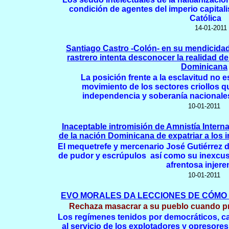
condición de agentes del imperio capitali
Católica
14-01-2011
Santiago Castro
-
Colón- en su mendicidad
rastrero intenta desconocer la realidad d
Dominicana
La posición frente a la esclavitud no
e
movimiento de
los sectores criollos q
independencia y soberanía nacionales
10-01-2011
Inaceptable intromisión de Amnistía Intern
de la nación
D
ominicana de expatriar a los 
El mequetrefe y mercenario José Gutiérrez 
de pudor y escrúpulos así como su inexcusab
afrentosa injere
10-01-2011
EVO MORALES DA LECCIONES DE CÓMO
Rechaza masacrar a su pueblo cuando pr
Los regímenes tenidos por democráticos, cat
al servicio de los explotadores y opresores 