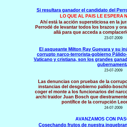
Si resultara ganador el candidato del Pe
LO QUE AL PAIS LE ESPERA 
Ahí está la acción supersticiosa en la 
Perrodé de levantar todos los brazos y ora
allá para que acceda a complacer
23-07-2009
El asqueante Milton Ray Guevara y su inú
corrupto narco-terrorista-gobierno Pálido-
Vaticano y cristiana, son los grandes ganad
gubernament
23-07-2009
Las denuncias con pruebas de la corrup
instancias del desgobierno palído-boschi
coger el monte a los funcionarios del narc
archi traidor Juan Bosch que diestrament
pontífice de la corrupción Le
24-07-2009
AVANZAMOS CON PAS
Cosechando frutos de nuestra inquebran