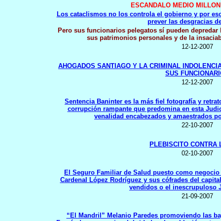
ESCANDALO MEDIO MILLON
Los cataclismos no los controla el gobierno y por e
prever las desgracias d
Pero sus funcionarios pelegatos sí pueden depredar 
sus patrimonios personales y de la insaciabl
12-12-2007
AHOGADOS SANTIAGO Y LA CRIMINAL INDOLENCIA
SUS FUNCIONAR
12-12-2007
Sentencia Baninter es la más fiel fotografía y retra
corrupción rampante que predomina en esta Judic
venalidad encabezados y amaestrados po
22-10-2007
PLEBISCITO CONTRA
02-10-2007
El Seguro Familiar de Salud puesto como negocio a
Cardenal López Rodríguez y sus cófrades del capital
vendidos o el inescrupuloso 
21-09-2007
“El Mandril” Melanio Paredes promoviendo las ba