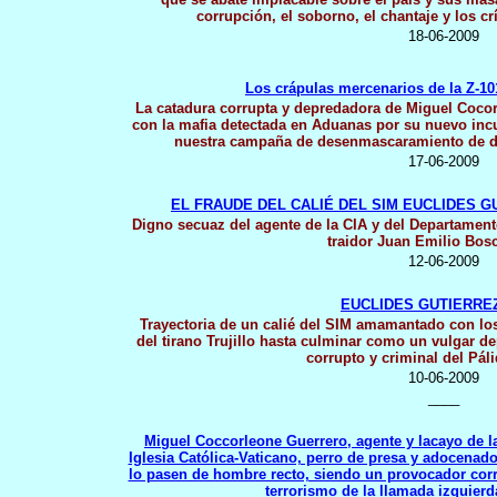
corrupción, el soborno, el chantaje y los c
18-06-2009
Los crápulas mercenarios de la Z-10
La catadura corrupta y depredadora de Miguel Coco
con la mafia detectada en Aduanas por su nuevo in
nuestra campaña de desenmascaramiento de d
17-06-2009
EL FRAUDE DEL CALIÉ DEL SIM EUCLIDES 
Digno secuaz del agente de la CIA y del Departament
traidor Juan Emilio Bos
12-06-2009
EUCLIDES GUTIERREZ
Trayectoria de un calié del SIM amamantado con lo
del tirano Trujillo hasta culminar como un vulgar d
corrupto y criminal del Pál
10-06-2009
____
Miguel Coccorleone Guerrero, agente y lacayo de la 
Iglesia Católica-Vaticano, perro de presa y adocenad
lo pasen de hombre recto, siendo un provocador corru
terrorismo de la llamada izquierd