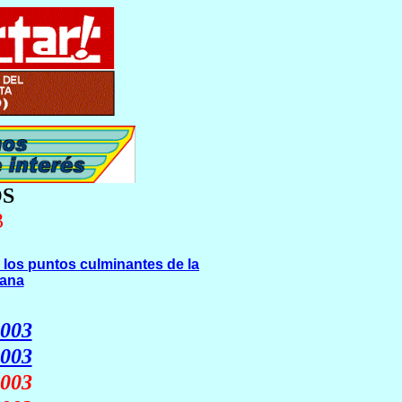
S
3
 los puntos culminantes de la
mana
2003
2003
003