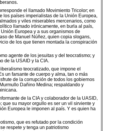
oberanos.
corresponde el llamado Movimiento Tricolor; en
 los países imperialistas de la Unión Europea,
salmados y viles miserables mercenarios, como
lítico llamado irónicamente, en burla al país,
la Unión Europea y a sus organismos de
 caso de Manuel Núñez, quien copia slogans,
icio de los que tienen montada la conspiración
omo agente de los jesuitas y del teocratismo; y
mo de la USAID y la CIA.
oliberalismo teocratizado, que impone el
Es un farsante de cuerpo y alma, tan o más
isfrute de la corrupción de todos los gobiernos
er Murmullo Dañino Medina; respaldando y
minicana.
informante de la CIA y colaborador de la UASID,
que su mayor orgullo es ser un vil sirviente y
Unión Europea le imponen al país. Y es quien ha
otismo, que es refutado por la condición
se respete y tenga un patriotismo