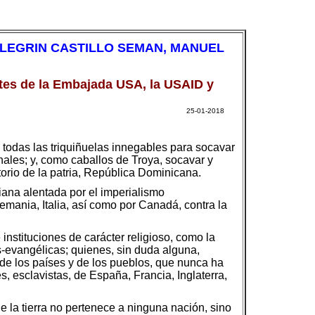
LEGRIN CASTILLO SEMAN, MANUEL
ntes de la Embajada USA, la USAID y
25-01-2018
odas las triquiñuelas innegables para socavar
ales; y, como caballos de Troya, socavar y
torio de la patria, República Dominicana.
iana alentada por el imperialismo
mania, Italia, así como por Canadá, contra la
instituciones de carácter religioso, como la
es-evangélicas; quienes, sin duda alguna,
 de los países y de los pueblos, que nunca ha
, esclavistas, de España, Francia, Inglaterra,
e la tierra no pertenece a ninguna nación, sino