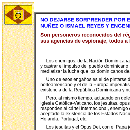
NO DEJARSE SORPRENDER POR E
NUÑEZ O ISMAEL REYES Y ENGE
Son personeros reconocidos del rég
sus agencias de espionaje, todos a f
Los enemigos, de la Nación Dominicana 
y castrar el impulso del pueblo dominicano
mediatizar la lucha que los dominicanos des
Uno de esos engaños es el de pintarse d
norteamericano y el de la Europa imperiali
existencia de la República Dominicana y n
Pero, al mismo tiempo, actuando en defen
Iglesia Católica-Vaticano, los jesuitas, op
responden al cártel internacional, enemigo 
aceptado la existencia de los Estados Nacio
Holanda, Portugal, etc.
Los jesuitas y el Opus Dei, con el Papa 