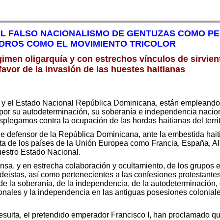
L FALSO NACIONALISMO DE GENTUZAS COMO PE
NDROS COMO EL MOVIMIENTO TRICOLOR
imen oligarquía y con estrechos vínculos de sirvie
avor de la invasión de las huestes haitianas
y el Estado Nacional República Dominicana, están empleando t
 por su autodeterminación, su soberanía e independencia nacion
plegamos contra la ocupación de las hordas haitianas del terri
e defensor de la República Dominicana, ante la embestida hait
sta de los países de la Unión Europea como Francia, España, Ale
uestro Estado Nacional.
sa, y en estrecha colaboración y ocultamiento, de los grupos e 
usdeistas, así como pertenecientes a las confesiones protestant
de la soberanía, de la independencia, de la autodeterminación,
nales y la independencia en las antiguas posesiones coloniales
jesuita, el pretendido emperador Francisco I, han proclamado qu