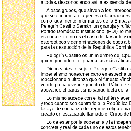
a todas, desconociendo así la existencia d
A esos grupos, que sirven a los interese
que se encuentran turpenes colaboradores d
como igualmente informantes de la Embajad
Pelegrín Castillo Semán; un granuja y rufiá
Partido Demócrata Institucional (PDI); lo 
espionaje, como es el caso del farsante y 
estereotipos y denominaciones de esos alba
para la destrucción de la República Dominic
Pelegrín Castillo es un miembro del Opus 
quien, por todo ello, guarda las más cálid
Dicho siniestro sujeto, Pelegrín Castillo
imperialismo norteamericano en estrecha un
reaccionario a ultranza que el funesto Vinch
vende-patria y vende-pueblo del Pálido Pel
apoyando el parasitismo sanguijuela de la 
Lo mismo sucede con el tal rufián y aven
y todo cuanto sea contrario a la República 
lacayo de confianza del régimen oligarquía 
creado un escaparate llamado el Grupo de l
Lo de estar por la soberanía y la indepe
concreta y real de cada uno de estos tenebr