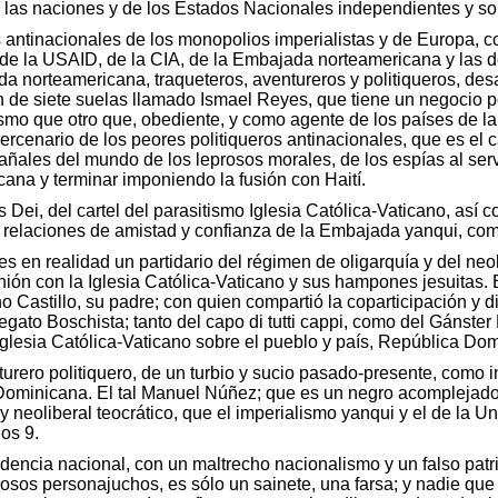
e las naciones y de los Estados Nacionales independientes y s
s antinacionales de los monopolios imperialistas y de Europa, 
e la USAID, de la CIA, de la Embajada norteamericana y las de
a norteamericana, traqueteros, aventureros y politiqueros, de
n de siete suelas llamado Ismael Reyes, que tiene un negocio po
mismo que otro que, obediente, y como agente de los países de 
mercenario de los peores politiqueros antinacionales, que es el
ñales del mundo de los leprosos morales, de los espías al serv
ana y terminar imponiendo la fusión con Haití.
Dei, del cartel del parasitismo Iglesia Católica-Vaticano, así c
as relaciones de amistad y confianza de la Embajada yanqui, co
, es en realidad un partidario del régimen de oligarquía y del ne
ión con la Iglesia Católica-Vaticano y sus hampones jesuitas. 
o Castillo, su padre; con quien compartió la coparticipación y d
egato Boschista; tanto del capo di tutti cappi, como del Gánst
Iglesia Católica-Vaticano sobre el pueblo y país, República Do
turero politiquero, de un turbio y sucio pasado-presente, como 
Dominicana. El tal Manuel Núñez; que es un negro acomplejado; 
y neoliberal teocrático, que el imperialismo yanqui y el de la 
os 9.
ndencia nacional, con un maltrecho nacionalismo y un falso patri
osos personajuchos, es sólo un sainete, una farsa; y nadie que 