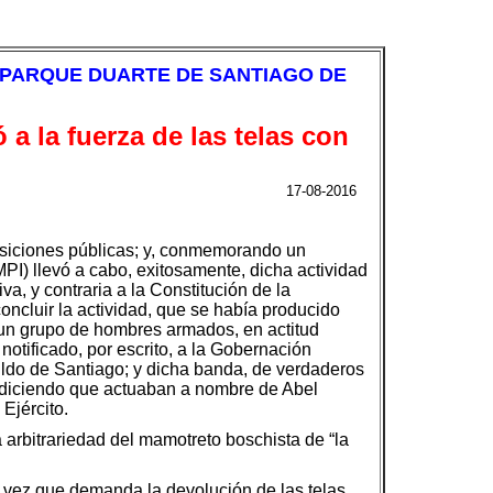
N PARQUE DUARTE DE SANTIAGO DE
a la fuerza de las telas con
17-08-2016
posiciones públicas; y, conmemorando un
PI) llevó a cabo, exitosamente, dicha actividad
va, y contraria a la Constitución de la
oncluir la actividad, que se había producido
ó un grupo de hombres armados, en actitud
notificado, por escrito, a la Gobernación
ildo de Santiago; y dicha banda, de verdaderos
as; diciendo que actuaban a nombre de Abel
Ejército.
arbitrariedad del mamotreto boschista de “la
a vez que demanda la devolución de las telas,