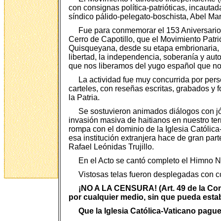
con consignas política-patrióticas, incaut
síndico pálido-pelegato-boschista, Abel Mar
Fue para conmemorar el 153 Aniversario d
Cerro de Capotillo, que el Movimiento Patri
Quisqueyana, desde su etapa embrionaria, na
libertad, la independencia, soberanía y au
que nos liberamos del yugo español que nos
La actividad fue muy concurrida por pers
carteles, con reseñas escritas, grabados y f
la Patria.
Se sostuvieron animados diálogos con jóv
invasión masiva de haitianos en nuestro ter
rompa con el dominio de la Iglesia Católica
esa institución extranjera hace de gran part
Rafael Leónidas Trujillo.
En el Acto se cantó completo el Himno Na
Vistosas telas fueron desplegadas con con
¡NO A LA CENSURA! (Art. 49 de la Con
por cualquier medio, sin que pueda esta
Que la Iglesia Católica-Vaticano pague