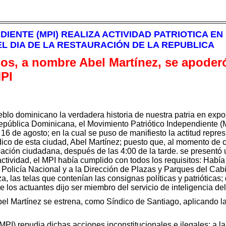
DIENTE (MPI) REALIZA ACTIVIDAD PATRIOTICA E
L DIA DE LA RESTAURACIÓN DE LA REPUBLICA
s, a nombre Abel Martínez, se apoderó 
MPI
eblo dominicano la verdadera historia de nuestra patria en ex
epública Dominicana, el Movimiento Patriótico Independiente (M
6 de agosto; en la cual se puso de manifiesto la actitud represi
ico de esta ciudad, Abel Martínez; puesto que, al momento de c
ipación ciudadana, después de las 4:00 de la tarde. se present
ctividad, el MPI había cumplido con todos los requisitos: Había 
 Policía Nacional y a la Dirección de Plazas y Parques del Cab
rza, las telas que contenían las consignas políticas y patriótic
los actuantes dijo ser miembro del servicio de inteligencia del 
l Martínez se estrena, como Síndico de Santiago, aplicando la 
MPI) repudia dichas acciones inconstitucionales e ilegales; a l