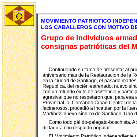
MOVIMIENTO PATRIOTICO INDEPEN
LOS CABALLEROS CON MOTIVO DE
Grupo de individuos armado
consignas patrióticas del 
Continuando su tarea de presentar al pu
aniversario más de la Restauración de la R
en la ciudad de Santiago, el pasado martes 1
República, del recién estrenado, nuevo sínd
con un rotundo éxito de asistencia y partic
agresiva; que no respetaron que, para esa a
Provincial, al Comando Cibao Central de la
facinerosos, procedió a incautar, por la fue
Martínez, nuevo síndico de Santiago. Uno de 
Como todo pálido-pelegato-boschista, Abe
dictadura con respaldo popular”.
El Movimiento Patriótico Independiente (