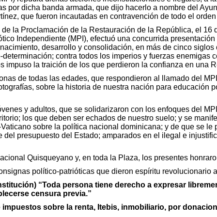
adas por dicha banda armada, que dijo hacerlo a nombre del Ayu
tínez, que fueron incautadas en contravención de todo el orden 
e la Proclamación de la Restauración de la República, el 16 de
ótico Independiente (MPI), efectuó una concurrida presentación
cimiento, desarrollo y consolidación, en más de cinco siglos de
to-determinación; contra todos los imperios y fuerzas enemigas
 impuso la traición de los que perdieron la confianza en una 
onas de todas las edades, que respondieron al llamado del MPI;
otografías, sobre la historia de nuestra nación para educación p
enes y adultos, que se solidarizaron con los enfoques del MPI,
ritorio; los que deben ser echados de nuestro suelo; y se mani
-Vaticano sobre la política nacional dominicana; y de que se le
e del presupuesto del Estado; amparados en el ilegal e injustifi
cional Quisqueyano y, en toda la Plaza, los presentes honraron
signas político-patrióticas que dieron espíritu revolucionario a
stitución) “Toda persona tiene derecho a expresar libreme
blecerse censura previa.”
 impuestos sobre la renta, Itebis, inmobiliario, por donacio