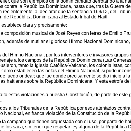
ller, que son ejemplos de la dominicanidad derrotando a la hait
s contra la República Dominicana, hasta que, tras la Guerra de 
 recientemente, al declarar que la sentencia 168/13, del Tribun
n de República Dominicana al Estado tribal de Haití.
 establece clara y precisamente:
 la composición musical de José Reyes con letras de Emilio
, además de mutilar el glorioso Himno Nacional Dominicano, en s
s del Himno Nacional, por los interventores e invasores grupos
menaje a los campos de la República Dominicana (Las Carreras y
pusieron, tanto la Iglesia Católica-Vaticano, los colonialistas, 
 como establecen las notas del Himno Nacional, si pudo inconsul
a de fuego ondear; que fue donde precisamente se dio inicio a la
ordas haitianas sobre la República Dominicana. Y esta estrofa d
o estas violaciones a nuestra Constitución, de parte de este gr
.
ados a los Tribunales de la República por esos atentados contra
no Nacional, en franca violación de la Constitución de la Repúb
a campaña que tienen orquestada con el uso, por parte de haiti
ie los saca, sin tener que respetar ley alguna de la República