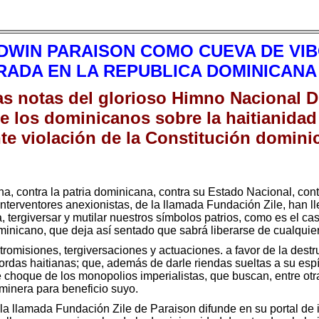
EDWIN PARAISON COMO CUEVA DE VI
RADA EN LA REPUBLICA DOMINICANA
las notas del glorioso Himno Nacional 
de los dominicanos sobre la haitianidad
ante violación de la Constitución domini
na, contra la patria dominicana, contra su Estado Nacional, con
nterventores anexionistas, de la llamada Fundación Zile, han l
, tergiversar y mutilar nuestros símbolos patrios, como es el c
ominicano, que deja así sentado que sabrá liberarse de cualquie
tromisiones, tergiversaciones y actuaciones. a favor de la des
 hordas haitianas; que, además de darle riendas sueltas a su espí
hoque de los monopolios imperialistas, que buscan, entre otras
 minera para beneficio suyo.
la llamada Fundación Zile de Paraison difunde en su portal de i