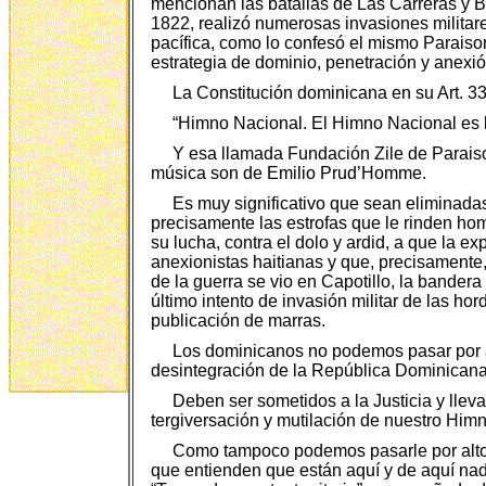
mencionan las batallas de Las Carreras y Be
1822, realizó numerosas invasiones militare
pacífica, como lo confesó el mismo Paraison
estrategia de dominio, penetración y anexió
La Constitución dominicana en su Art. 33
“Himno Nacional. El Himno Nacional es
Y esa llamada Fundación Zile de Paraison
música son de Emilio Prud’Homme.
Es muy significativo que sean eliminada
precisamente las estrofas que le rinden ho
su lucha, contra el dolo y ardid, a que la ex
anexionistas haitianas y que, precisamente,
de la guerra se vio en Capotillo, la bander
último intento de invasión militar de las h
publicación de marras.
Los dominicanos no podemos pasar por alt
desintegración de la República Dominicana
Deben ser sometidos a la Justicia y llev
tergiversación y mutilación de nuestro Him
Como tampoco podemos pasarle por alto l
que entienden que están aquí y de aquí nad