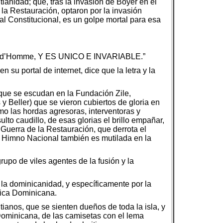
ianidad; que, tras la invasión de Boyer en el
la Restauración, optaron por la invasión
al Constitucional, es un golpe mortal para esa
 Prud’Homme, Y ES UNICO E INVARIABLE.”
u portal de internet, dice que la letra y la
 que se escudan en la Fundación Zile,
 Beller) que se vieron cubiertos de gloria en
como las hordas agresoras, interventoras y
to caudillo, de esas glorias el brillo empañar,
 Guerra de la Restauración, que derrota el
el Himno Nacional también es mutilada en la
upo de viles agentes de la fusión y la
 la dominicanidad, y específicamente por la
lica Dominicana.
anos, que se sienten dueños de toda la isla, y
 Dominicana, de las camisetas con el lema