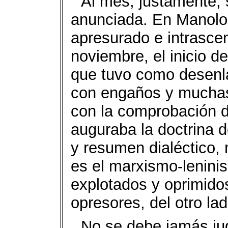
Al mes, justamente, s
anunciada. En Manolo 
apresurado e intrascen
noviembre, el inicio d
que tuvo como desenla
con engaños y muchas 
con la comprobación d
auguraba la doctrina d
y resumen dialéctico, m
es el marxismo-leninis
explotados y oprimidos
opresores, del otro lad
No se debe jamás jug