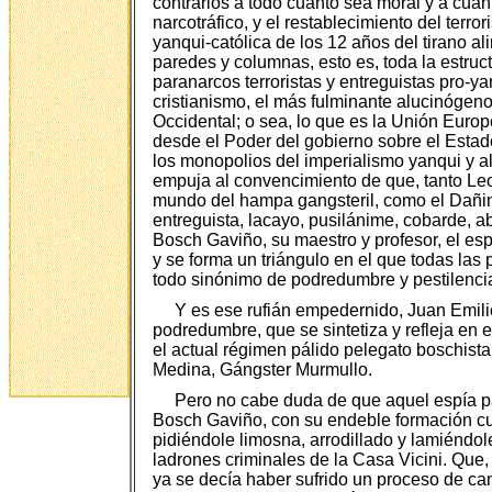
contrarios a todo cuanto sea moral y a cuan
narcotráfico, y el restablecimiento del ter
yanqui-católica de los 12 años del tirano a
paredes y columnas, esto es, toda la estruc
paranarcos terroristas y entreguistas pro-yan
cristianismo, el más fulminante alucinógen
Occidental; o sea, lo que es la Unión Euro
desde el Poder del gobierno sobre el Estad
los monopolios del imperialismo yanqui y a
empuja al convencimiento de que, tanto Leo
mundo del hampa gangsteril, como el Dañin
entreguista, lacayo, pusilánime, cobarde, a
Bosch Gaviño, su maestro y profesor, el esp
y se forma un triángulo en el que todas la
todo sinónimo de podredumbre y pestilencia
Y es ese rufián empedernido, Juan Emilio
podredumbre, que se sintetiza y refleja en
el actual régimen pálido pelegato boschista
Medina, Gángster Murmullo.
Pero no cabe duda de que aquel espía pa
Bosch Gaviño, con su endeble formación cultu
pidiéndole limosna, arrodillado y lamiéndol
ladrones criminales de la Casa Vicini. Que,
ya se decía haber sufrido un proceso de cam