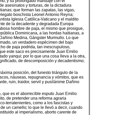
smo, y su prolongado maridaje con el
e asesinatos y torturas, de la dictadura
tianas; que forman las zapatas, las vigas,
 pelegato boschista Leonel Antonio Reyna;
ntista Iglesia Católica-Vaticano y el maldito
iente de la decadente y degradada Europa
babosa hombre de paja, el mismo que prosigue,
pública Dominicana, a las hordas haitianas, a
l Dañino Medina, Gángster Murmullo. Lo que
salmado, un verdadero espécimen del bajo
o de paja podrida, tan inescrupuloso,
y que este saco es precisamente Juan Emilio
do yanqui; por lo que una cosa lleva a la otra,
significado, de descomposición y decadentismo;
áxima posición, del funesto triángulo de la
ascos, náuseas, repugnancia y vómitos, que es
e, ruin, traidor, servil y pusilánime Dañino
 que es el aborrecible esputo Juan Emilio
ito, de pretender una reforma agraria
co-terratenientes, como a los fascistas y
de un camello; lo que le llevó a decir, cuando
tituido al imperialismo, aborto carente de