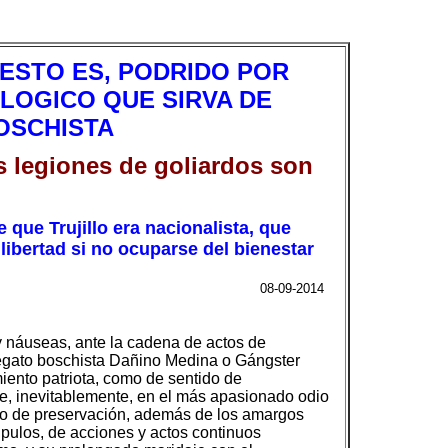
ESTO ES, PODRIDO POR
LOGICO QUE SIRVA DE
OSCHISTA
 legiones de goliardos son
que Trujillo era nacionalista, que
ibertad si no ocuparse del bienestar
08-09-2014
 y náuseas, ante la cadena de actos de
legato boschista Dañino Medina o Gángster
ento patriota, como de sentido de
e, inevitablemente, en el más apasionado odio
nto de preservación, además de los amargos
úpulos, de acciones y actos continuos