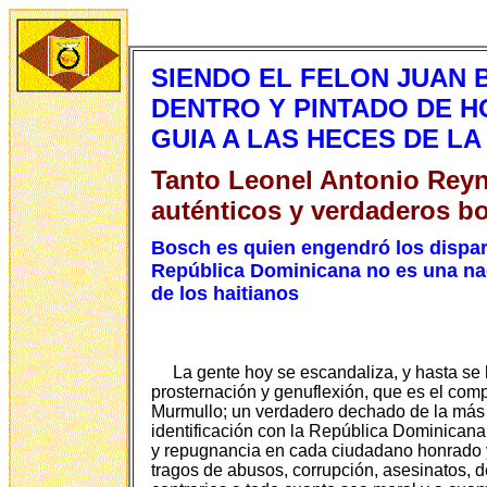
SIENDO EL FELON JUAN
DENTRO Y PINTADO DE H
GUIA A LAS HECES DE L
Tanto Leonel Antonio Reyn
auténticos y verdaderos b
Bosch es quien engendró los dispara
República Dominicana no es una nac
de los haitianos
La gente hoy se escandaliza, y hasta se 
prosternación y genuflexión, que es el com
Murmullo; un verdadero dechado de la más p
identificación con la República Dominican
y repugnancia en cada ciudadano honrado y
tragos de abusos, corrupción, asesinatos, d