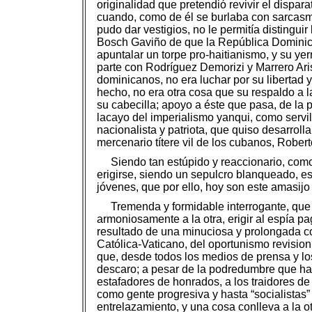
originalidad que pretendió revivir el dispar
cuando, como de él se burlaba con sarcasmo
pudo dar vestigios, no le permitía distingui
Bosch Gaviño de que la República Dominica
apuntalar un torpe pro-haitianismo, y su yer
parte con Rodríguez Demorizi y Marrero Aris
dominicanos, no era luchar por su libertad y
hecho, no era otra cosa que su respaldo a la
su cabecilla; apoyo a éste que pasa, de la
lacayo del imperialismo yanqui, como servil 
nacionalista y patriota, que quiso desarroll
mercenario títere vil de los cubanos, Rober
Siendo tan estúpido y reaccionario, como
erigirse, siendo un sepulcro blanqueado, est
jóvenes, que por ello, hoy son este amasij
Tremenda y formidable interrogante, que 
armoniosamente a la otra, erigir al espía 
resultado de una minuciosa y prolongada con
Católica-Vaticano, del oportunismo revisioni
que, desde todos los medios de prensa y lo
descaro; a pesar de la podredumbre que ha
estafadores de honrados, a los traidores de
como gente progresiva y hasta “socialistas
entrelazamiento, y una cosa conlleva a la o