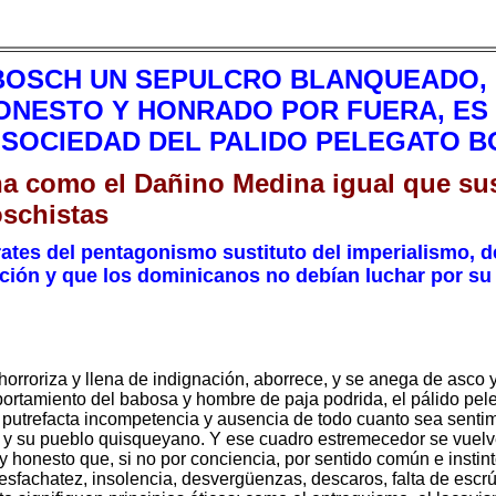
 BOSCH UN SEPULCRO BLANQUEADO, 
ONESTO Y HONRADO POR FUERA, ES 
A SOCIEDAD DEL PALIDO PELEGATO B
a como el Dañino Medina igual que sus
oschistas
tes del pentagonismo sustituto del imperialismo, de 
ión y que los dominicanos no debían luchar por su l
horroriza y llena de indignación, aborrece, y se anega de asco
portamiento del babosa y hombre de paja podrida, el pálido pe
utrefacta incompetencia y ausencia de todo cuanto sea sentimi
a y su pueblo quisqueyano. Y ese cuadro estremecedor se vuelv
 honesto que, si no por conciencia, por sentido común e insti
esfachatez, insolencia, desvergüenzas, descaros, falta de escr