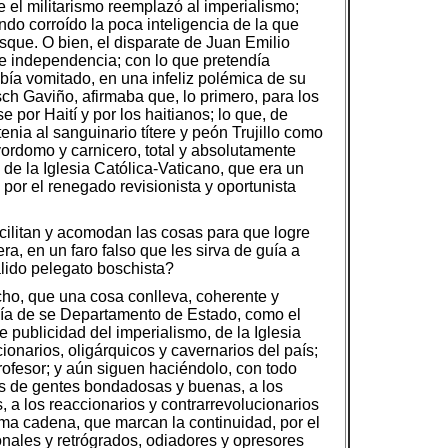
ue el militarismo reemplazó al imperialismo;
do corroído la poca inteligencia de la que
osque. O bien, el disparate de Juan Emilio
e independencia; con lo que pretendía
abía vomitado, en una infeliz polémica de su
ch Gaviño, afirmaba que, lo primero, para los
 por Haití y por los haitianos; lo que, de
enia al sanguinario títere y peón Trujillo como
yordomo y carnicero, total y absolutamente
 de la Iglesia Católica-Vaticano, que era un
 por el renegado revisionista y oportunista
acilitan y acomodan las cosas para que logre
a, en un faro falso que les sirva de guía a
lido pelegato boschista?
cho, que una cosa conlleva, coherente y
 vía de se Departamento de Estado, como el
 publicidad del imperialismo, de la Iglesia
cionarios, oligárquicos y cavernarios del país;
ofesor; y aún siguen haciéndolo, con todo
os de gentes bondadosas y buenas, a los
, a los reaccionarios y contrarrevolucionarios
sma cadena, que marcan la continuidad, por el
onales y retrógrados, odiadores y opresores