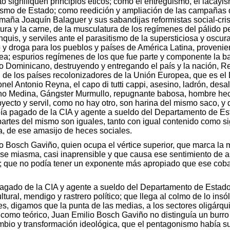
to signifiquen principios éticos; como el entreguismo, el lacayi
rorismo de Estado; como reedición y ampliación de las campañas d
limaña Joaquín Balaguer y sus sabandijas reformistas social-cris
tura y la carne, de la musculatura de los regímenes del pálido
quis, y serviles ante el parasitismo de la supersticiosa y oscura
o y droga para los pueblos y países de América Latina, proven
pea; espurios regímenes de los que fue parte y componente la 
o Dominicano, destruyendo y entregando el país y la nación, Re
l de los países recolonizadores de la Unión Europea, que es e
nel Antonio Reyna, el capo di tutti cappi, asesino, ladrón, de
o Medina, Gángster Murmullo, repugnante babosa, hombre hech
byecto y servil, como no hay otro, son harina del mismo saco, 
ía pagado de la CIA y agente a sueldo del Departamento de Esta
s partes del mismo son iguales, tanto con igual contenido como 
, de ese amasijo de heces sociales.
 Bosch Gaviño, quien ocupa el vértice superior, que marca la m
 ese miasma, casi inaprensible y que causa ese sentimiento de 
; que no podía tener un exponente más apropiado que ese cobard
gado de la CIA y agente a sueldo del Departamento de Estado,
ral, mendigo y rastrero político; que llega al colmo de lo insól
es, digamos que la punta de las medias, a los sectores oligárqui
 como teórico, Juan Emilio Bosch Gaviño no distinguía un burro 
bio y transformación ideológica, que el pentagonismo había sus