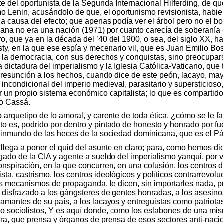
ate del oportunista de la Segunda Internacional Hilferding, de q
 Lenin, acusándolo de que, el oportunismo revisionista, habien
r la causa del efecto; que apenas podía ver el árbol pero no el b
na no era una nación (1971) por cuanto carecía de soberanía 
ro, que ya en la década del ’40 del 1900, o sea, del siglo XX, h
ty, en la que ese espía y mecenario vil, que es Juan Emilio Bos
 la democracia, con sus derechos y conquistas, sino preocuparse
 dictadura del imperialismo y la Iglesia Católica-Vaticano, que t
 presunción a los hechos, cuando dice de este peón, lacayo, ma
incondicional del imperio medieval, parasitario y supersticioso,
ar un propio sistema económico capitalista; lo que es compartido
to Cassá.
 arquetipo de lo amoral, y carente de toda ética, ¿cómo se le f
o es, podrido por dentro y pintado de honesto y honrado por fuer
o inmundo de las heces de la sociedad dominicana, que es el Pá
llega a poner el quid del asunto en claro; para, como hemos di
pagado de la CIA y agente a sueldo del imperialismo yanqui, por
spiración, en la que concurren, en una colusión, los centros de
sta, castrismo, los centros ideológicos y políticos contrarrevolu
s mecanismos de propaganda, le dicen, sin importarles nada, pr
 disfrazado a los gángsteres de gentes honradas, a los asesin
 amantes de su país, a los lacayos y entreguistas como patriotas
” o sociolistos, Y es aquí donde, como los eslabones de una mi
tra, que prensa y órganos de prensa de esos sectores anti-naci